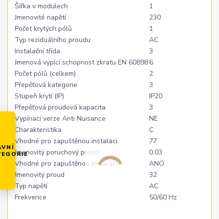
Šířka v modulech
1
Jmenovité napětí
230
Počet krytých pólů
1
Typ reziduálního proudu
AC
Instalační třída
3
Jmenová vypící schopnost zkratu EN 60898
6
Počet pólů (celkem)
2
Přepěťová kategorie
3
Stupeň krytí (IP)
IP20
Přepěťová proudová kapacita
3
Vypínací verze Anti Nuisance
NE
Charakteristika
C
Vhodné pro zapuštěnou instalaci
77
AVNÍ
Jmenovitý poruchový proud
0.03
TEGORIE
Vhodné pro zapuštěnou instalaci
ANO
Jmenovitý proud
32
Typ napětí
AC
Frekvence
50/60 Hz