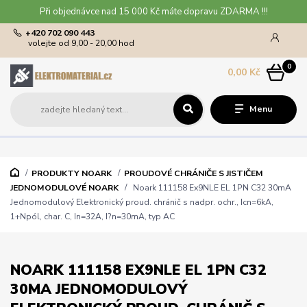
Při objednávce nad 15 000 Kč máte dopravu ZDARMA !!!
+420 702 090 443
volejte od 9,00 - 20,00 hod
0
0,00 Kč
Menu
PRODUKTY NOARK
PROUDOVÉ CHRÁNIČE S JISTIČEM
JEDNOMODULOVÉ NOARK
Noark 111158 Ex9NLE EL 1PN C32 30mA
Jednomodulový Elektronický proud. chránič s nadpr. ochr., Icn=6kA,
1+Npól, char. C, In=32A, I?n=30mA, typ AC
NOARK 111158 EX9NLE EL 1PN C32
30MA JEDNOMODULOVÝ