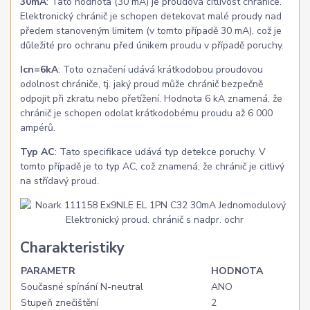
30mA
: Tato hodnota (30 mA) je proudová citlivost chrániče.
Elektronický chránič je schopen detekovat malé proudy nad
předem stanoveným limitem (v tomto případě 30 mA), což je
důležité pro ochranu před únikem proudu v případě poruchy.
Icn=6kA
: Toto označení udává krátkodobou proudovou
odolnost chrániče, tj. jaký proud může chránič bezpečně
odpojit při zkratu nebo přetížení. Hodnota 6 kA znamená, že
chránič je schopen odolat krátkodobému proudu až 6 000
ampérů.
Typ AC
: Tato specifikace udává typ detekce poruchy. V
tomto případě je to typ AC, což znamená, že chránič je citlivý
na střídavý proud.
Charakteristiky
PARAMETR
HODNOTA
Současné spínání N-neutral
ANO
Stupeň znečištění
2