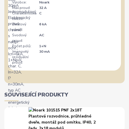
Výrobce:
Noark
Max.proud:
32 A
Charakteristika
C
zátěže:
Zkratový
6 kA
proud:
Svodový
AC
proud:
Počet pólů:
1+N
Jmenovitý
30 mA
reziduální
proud:
SOUVISEJÍCÍ PRODUKTY