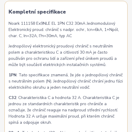
Kompletní specifikace
Noark 111158 Ex9NLE EL 1PN C32 30mA Jednomodulový
Elektronický proud. chránič s nadpr. ochr., Icn=6kA, 1+Npól,
char. C, In=32A, I?n=30mA, typ AC
Jednopólový elektronický proudový chránič s neutrálním
polem a charakteristikou C a citlivostí 30 mA je často
používán pro ochranu lidí a zařízení před únikem proudů a
může být součástí elektrických instalačních systémů.
1PN
: Tato specifikace znamená, že jde o jednopólový chránič
s neutrálním polem (N). Jednopólový chránič chrání jednu fázi
elektrického okruhu a jeden neutrální vodič.
C32
: Charakteristika C a hodnota 32 A. Charakteristika C je
jednou ze standardních charakteristik pro chrániče a
označuje, že chránič reaguje na nadproud střední rychlostí.
Hodnota 32 A určuje maximální proud, při kterém chránič
spíná a odpojuje okruh.