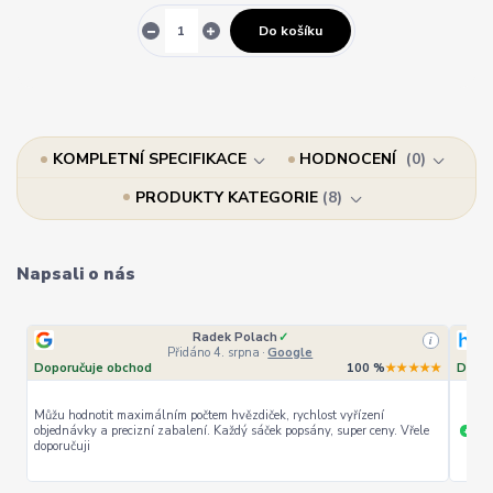
Do košíku
KOMPLETNÍ SPECIFIKACE
HODNOCENÍ
0
PRODUKTY KATEGORIE
8
Napsali o nás
Ověřený zákazník
✓
i
i
Přidáno 4. srpna
·
Heureka.cz
★★
Doporučuje obchod
100 %
★★★★★
Dopor
le
rychlé vyřízení
ceny
Široký
+
+