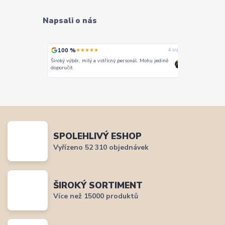
Napsali o nás
100 %
100 %
★★★★★
★
4. srpna
4. srpna
Široký výběr, milý a vstřícný personál. Mohu jedině
Vše super
doporučit.
SPOLEHLIVÝ ESHOP
Vyřízeno 52 310 objednávek
ŠIROKÝ SORTIMENT
Více než 15000 produktů