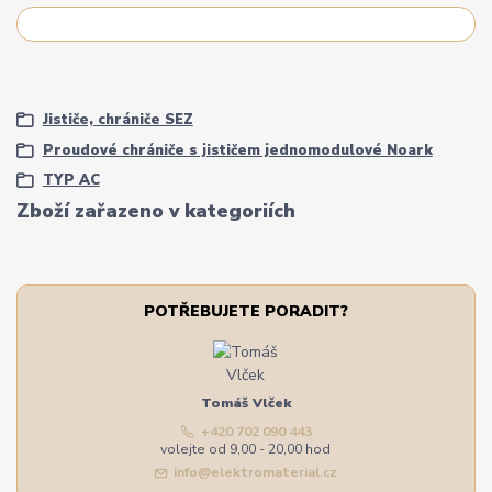
Jističe, chrániče SEZ
Proudové chrániče s jističem jednomodulové Noark
TYP AC
Zboží zařazeno v kategoriích
POTŘEBUJETE PORADIT?
Tomáš Vlček
+420 702 090 443
volejte od 9,00 - 20,00 hod
info@elektromaterial.cz