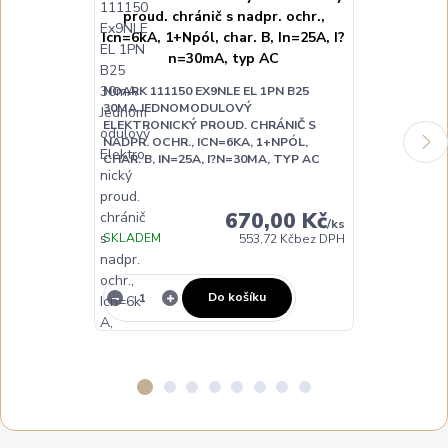
NOARK 111150 EX9NLE EL 1PN B25
NOARK 111151
30MA JEDNOMODULOVÝ
30MA JEDNO
ELEKTRONICKÝ PROUD. CHRÁNIČ S
ELEKTRONICK
NADPR. OCHR., ICN=6KA, 1+NPÓL,
NADPR. OCHR.
CHAR. B, IN=25A, I?N=30MA, TYP AC
CHAR. B, IN=
670,00 Kč
/
ks
SKLADEM
SKLADEM
553,72 Kč
bez DPH
Do košíku