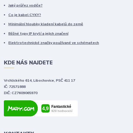
Jaký průřez vodiče?
Co je kabel CYKY?
Minimální hloubky kladení kabelů do země
Běžné typy IP krytí a jejich značení
Elektrotechnické značky používané ve schématech
KDE NÁS NAJDETE
Vrchlického 614, Libochovice, PSČ 411 17
IČ: 72571888
DIČ: CZ7609065970