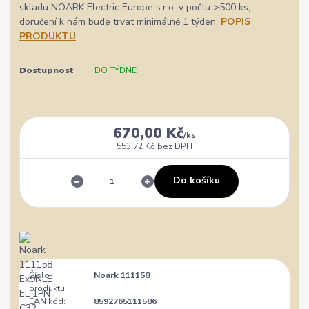
skladu NOARK Electric Europe s.r.o. v počtu >500 ks,
doručení k nám bude trvat minimálně 1 týden.
POPIS
PRODUKTU
Dostupnost
DO TÝDNE
670,00 Kč
/
ks
553,72 Kč
bez DPH
Do košíku
Číslo
Noark 111158
produktu:
EAN kód:
8592765111586