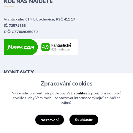
KDE NÁS NAJDETE
Vrchlického 614, Libochovice, PSČ 411 17
IČ: 72571888
DIČ: CZ7609065970
KONTAKTY
Zpracování cookies
Tomáš Vlček
Náš e-shop a partneři potřebují Váš
souhlas
s použitím souborů
+420 702 090 443
cookies, aby Vám mohli zobrazovat informace týkající se Vašich
volejte od 9,00 - 20,00 hod
zájmů.
info@elektromaterial.cz
Souhlasím
Nastavení