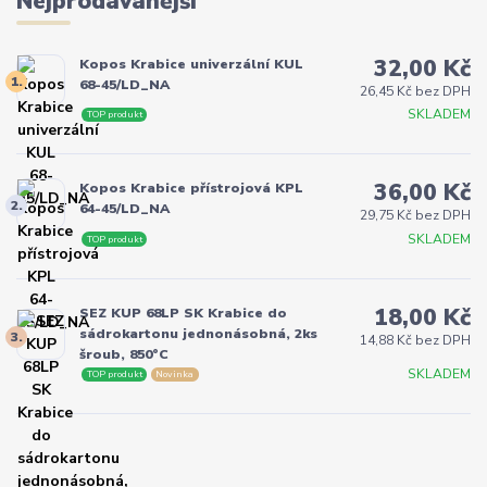
Nejprodávanější
32,00 Kč
Kopos Krabice univerzální KUL
1.
68-45/LD_NA
26,45 Kč bez DPH
SKLADEM
TOP produkt
36,00 Kč
Kopos Krabice přístrojová KPL
2.
64-45/LD_NA
29,75 Kč bez DPH
SKLADEM
TOP produkt
18,00 Kč
SEZ KUP 68LP SK Krabice do
sádrokartonu jednonásobná, 2ks
3.
14,88 Kč bez DPH
šroub, 850°C
SKLADEM
TOP produkt
Novinka