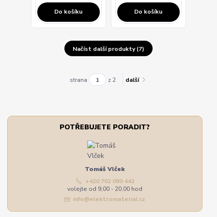
Do košíku
Do košíku
Načíst další produkty (7)
strana
z 2
další
POTŘEBUJETE PORADIT?
Tomáš Vlček
+420 702 090 443
volejte od 9,00 - 20,00 hod
info@elektromaterial.cz