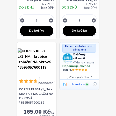
/
ks
/
ks
65,29 Kč
85,95 Kč
DO 3 DNŮ
DO 3 DNŮ
bez DPH
bez DPH
Do košíku
Do košíku
Recenze obchodu od
zákazníka
Ověřený
zákazník
Přidáno 7. srpna
Doporučuje obchod
★★★★★
100 %
Vče v pořádku.
4
hodnocení
Heureka.cz
i
✓
KOPOS KI 68 L/1_NA -
KRABICE IZOLAČNÍ NA
OKROVÁ
*8595057600119
165,00 Kč
/
ks