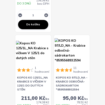
136,36 Kč
DO 3 DNŮ
bez DPH
Do košíku
1
11
hodnocení
hodnocení
KOPOS KO 125/1L_NA
KOPOS KO 97/LD_NA -
KRABICE S VÍČKEM V
KRABICE ODBOČNÁ-
125/1 DO DUTÝCH
SÁDROKARTON
STĚN
*8595568932594
211,00 Kč
95,00 Kč
/
ks
/
ks
174,38 Kč
78,51 Kč