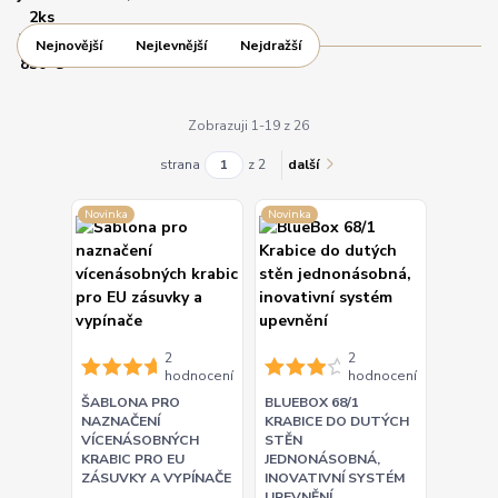
Nejnovější
Nejlevnější
Nejdražší
Zobrazuji 1-19 z 26
strana
z 2
další
Novinka
Novinka
2
2
hodnocení
hodnocení
ŠABLONA PRO
BLUEBOX 68/1
NAZNAČENÍ
KRABICE DO DUTÝCH
VÍCENÁSOBNÝCH
STĚN
KRABIC PRO EU
JEDNONÁSOBNÁ,
ZÁSUVKY A VYPÍNAČE
INOVATIVNÍ SYSTÉM
UPEVNĚNÍ