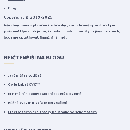
Blog
Copyright © 2019-2025
Všechny námi vytvořené obrázky jsou chráněny autorským
právem!
Upozorňujeme, že pokud budou použity na jiných webech,
budeme uplatňovat finanční náhradu.
NEJČTENĚJŠÍ NA BLOGU
Jaký průřez vodiče?
Co je kabel CYKY?
Minimální hloubky kladení kabelů do země
Běžné typy IP krytí a jejich značení
Elektrotechnické značky používané ve schématech