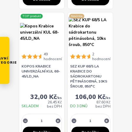
TOP produkt
Novinka
49
2
AVNÍ
hodnocení
hodnocení
TEGORIE
KOPOS KRABICE
SEZ KUP 68/5 LA
UNIVERZÁLNÍ KUL 68-
KRABICE DO
45/LD_NA
SÁDROKARTONU
PĚTINÁSOBNÁ, 10KS
ŠROUB, 850°C
32,00 Kč
106,00 Kč
/
ks
/
ks
26,45 Kč
87,60 Kč
SKLADEM
DO 3 DNŮ
bez DPH
bez DPH