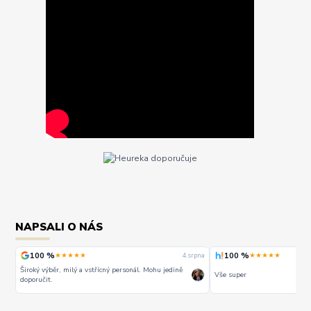
NAPSALI O NÁS
100 %
100 %
★★★★★
★★★★★
rpna
3. srpna
Vše super
PERFEKTNÍ KOMUNIKACE A