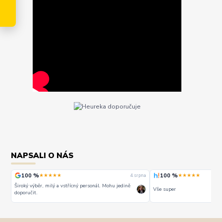
NAPSALI O NÁS
100 %
100 %
★★★★★
★★★★★
rpna
4. srpna
Široký výběr, milý a vstřícný personál. Mohu jedině
Vše super
doporučit.