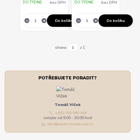
DO TÝDNE
DO TÝDNE
bez DPH
bez DPH
Do košíku
Do košíku
strana
z 1
POTŘEBUJETE PORADIT?
Tomáš Vlček
+420 702 090 443
volejte od 9,00 - 20,00 hod
info@elektromaterial.cz