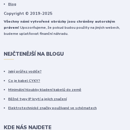
Blog
Copyright © 2019-2025
Všechny námi vytvořené obrázky jsou chráněny autorským
právem!
Upozorňujeme, že pokud budou použity na jiných webech,
budeme uplatňovat finanční náhradu.
NEJČTENĚJŠÍ NA BLOGU
Jaký průřez vodiče?
Co je kabel CYKY?
Minimální hloubky kladení kabelů do země
Běžné typy IP krytí a jejich značení
Elektrotechnické značky používané ve schématech
KDE NÁS NAJDETE