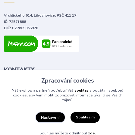
Vrchlického 614, Libochovice, PSČ 411 17
IČ: 72571888
DIČ: CZ7609065970
KONTAKTY
Zpracování cookies
Tomáš Vlček
Náš e-shop a partneři potřebují Váš
souhlas
s použitím souborů
+420 702 090 443
cookies, aby Vám mohli zobrazovat informace týkající se Vašich
volejte od 9,00 - 20,00 hod
zájmů.
info@elektromaterial.cz
Souhlasím
Nastavení
Souhlas můžete odmítnout
zde
.