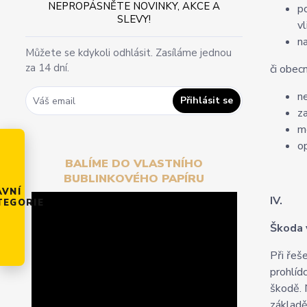
NEPROPÁSNĚTE NOVINKY, AKCE A
p
SLEVY!
v
n
Můžete se kdykoli odhlásit. Zasíláme jednou
za 14 dní.
či obec
n
Přihlásit se
z
m
o
BALÍME DO VLASTNÍHO
BUBLINKOVÉHO PAPÍRU
AVNÍ
IV.
TEGORIE
Škoda 
Při řeš
prohlíd
škodě. 
základě