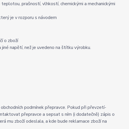
 teplotou, prašností, vlhkostí, chemickými a mechanickými
terý je v rozporu s návodem
í o zboží
jiné napětí, než je uvedeno na štítku výrobku.
h obchodních podmínek přepravce. Pokud při převzetí-
kontaktovat přepravce a sepsat s ním (i dodatečně) zápis o
erá mu zboží odeslala, a kde bude reklamace zboží na