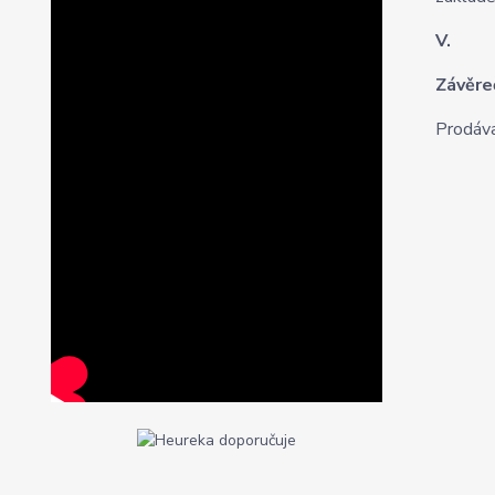
V.
Závěre
Prodáva