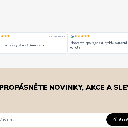
★★★★★
★★★★★
15. července
nakupoval jsem poprvé a zboží p
Doporučuji, parádní obchod,
dny a v poho
PROPÁSNĚTE NOVINKY, AKCE A SLE
Přihlási