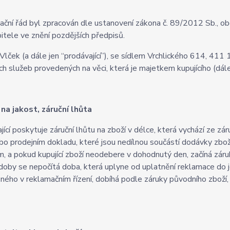
ční řád byl zpracován dle ustanovení zákona č. 89/2012 Sb., o
itele ve znění pozdějších předpisů.
lček (a dále jen “prodávající”), se sídlem Vrchlického 614, 411 
ích služeb provedených na věci, která je majetkem kupujícího (dále 
na jakost, záruční lhůta
jící poskytuje záruční lhůtu na zboží v délce, která vychází ze 
ebo prodejním dokladu, které jsou nedílnou součástí dodávky zbož
ím, a pokud kupující zboží neodebere v dohodnutý den, začíná zá
 doby se nepočítá doba, která uplyne od uplatnění reklamace do j
ého v reklamačním řízení, dobíhá podle záruky původního zboží