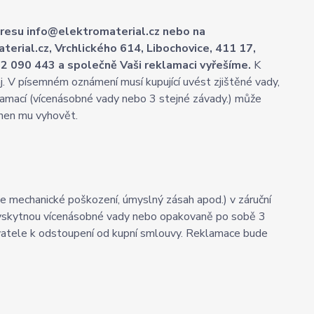
dresu info@elektromaterial.cz nebo na
ial.cz, Vrchlického 614, Libochovice, 411 17,
02 090 443 a společně Vaši reklamaci vyřešíme.
K
aj. V písemném oznámení musí kupující uvést zjištěné vady,
eklamací (vícenásobné vady nebo 3 stejné závady.) může
inen mu vyhovět.
je mechanické poškození, úmyslný zásah apod.) v záruční
 vyskytnou vícenásobné vady nebo opakovaně po sobě 3
avatele k odstoupení od kupní smlouvy. Reklamace bude