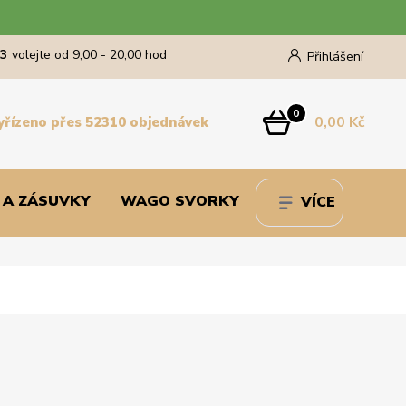
43
volejte od 9,00 - 20,00 hod
Přihlášení
0
0,00 Kč
yřízeno přes 52310 objednávek
 A ZÁSUVKY
WAGO SVORKY
VÍCE