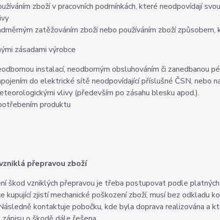
oužíváním zboží v pracovních podmínkách, které neodpovídají svou
livy
adměrným zatěžováním zboží nebo používáním zboží způsobem, k
nými zásadami výrobce
eodbornou instalací, neodborným obsluhováním či zanedbanou péč
apojením do elektrické sítě neodpovídající příslušné ČSN, nebo na 
eteorologickými vlivy (především po zásahu blesku apod.).
potřebením produktu
vzniklá přepravou zboží
ení škod vzniklých přepravou je třeba postupovat podle platnýc
ce kupující zjistí mechanické poškození zboží, musí bez odkladu 
Následně kontaktuje pobočku, kde byla doprava realizována a kt
 zápisu o škodě dále řešena.