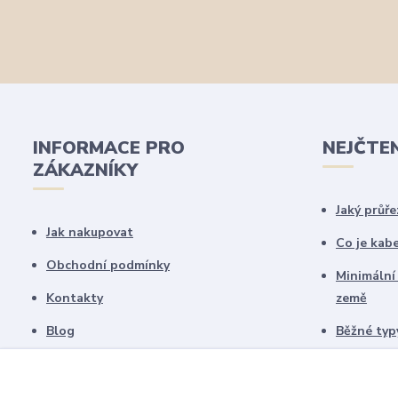
INFORMACE PRO
NEJČTE
ZÁKAZNÍKY
Jaký průře
Jak nakupovat
Co je kab
Obchodní podmínky
Minimální
Kontakty
země
Blog
Běžné typy
Copyright © 2019-2025
Elektrote
schémate
Všechny námi vytvořené obrázky jsou