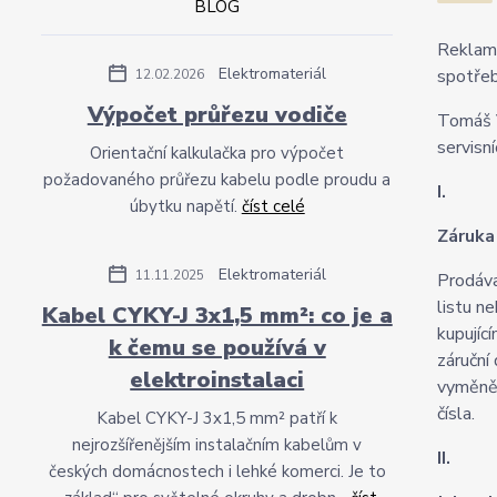
BLOG
Reklama
Elektromateriál
spotřeb
12.02.2026
Výpočet průřezu vodiče
Tomáš V
servisn
Orientační kalkulačka pro výpočet
požadovaného průřezu kabelu podle proudu a
I.
úbytku napětí.
číst celé
Záruka 
Elektromateriál
11.11.2025
Prodáva
listu n
Kabel CYKY-J 3x1,5 mm²: co je a
kupujíc
k čemu se používá v
záruční
elektroinstalaci
vyměněn
čísla.
Kabel CYKY-J 3x1,5 mm² patří k
nejrozšířenějším instalačním kabelům v
II.
českých domácnostech i lehké komerci. Je to