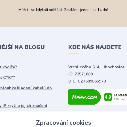
Můžete se kdykoli odhlásit. Zasíláme jednou za 14 dní.
NĚJŠÍ NA BLOGU
KDE NÁS NAJDETE
z vodiče?
Vrchlického 614, Libochovice,
IČ: 72571888
el CYKY?
DIČ: CZ7609065970
 hloubky kladení kabelů do
 IP krytí a jejich značení
chnické značky používané ve
Zpracování cookies
ch