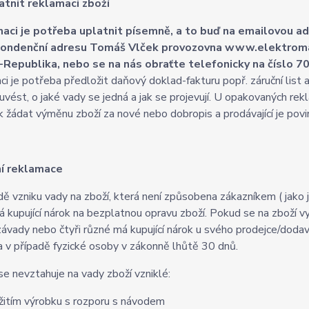
atnit reklamaci zboží
aci je potřeba uplatnit písemně, a to buď na emailovou a
ondenční adresu Tomáš Vlček provozovna www.elektromater
-Republika, nebo se na nás obraťte telefonicky na číslo 7
ci je potřeba předložit daňový doklad-fakturu popř. záruční list 
í uvést, o jaké vady se jedná a jak se projevují. U opakovaných r
k žádat výměnu zboží za nové nebo dobropis a prodávající je pov
ní reklamace
dě vzniku vady na zboží, která není způsobena zákazníkem ( jako 
 kupující nárok na bezplatnou opravu zboží. Pokud se na zboží
závady nebo čtyři různé má kupující nárok u svého prodejce/dod
a v případě fyzické osoby v zákonně lhůtě 30 dnů.
se nevztahuje na vady zboží vzniklé:
žitím výrobku s rozporu s návodem