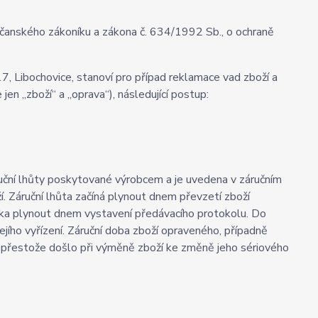
bčanského zákoníku a zákona č. 634/1992 Sb., o ochraně
17, Libochovice, stanoví pro případ reklamace vad zboží a
jen „zboží“ a „oprava“), následující postup:
záruční lhůty poskytované výrobcem a je uvedena v záručním
í. Záruční lhůta začíná plynout dnem převzetí zboží
ruka plynout dnem vystavení předávacího protokolu. Do
ejího vyřízení. Záruční doba zboží opraveného, případně
, přestože došlo při výměně zboží ke změně jeho sériového