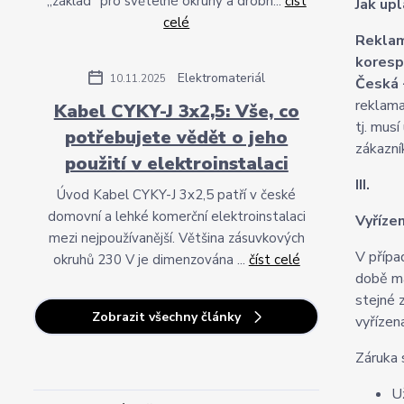
„základ“ pro světelné okruhy a drobn...
číst
Jak upl
celé
Reklam
koresp
Elektromateriál
10.11.2025
Česká 
reklama
Kabel CYKY-J 3x2,5: Vše, co
tj. mus
potřebujete vědět o jeho
zákazní
použití v elektroinstalaci
III.
Úvod Kabel CYKY-J 3x2,5 patří v české
domovní a lehké komerční elektroinstalaci
Vyříze
mezi nejpoužívanější. Většina zásuvkových
V přípa
okruhů 230 V je dimenzována ...
číst celé
době má
stejné 
Zobrazit všechny články
vyřízen
Záruka 
U