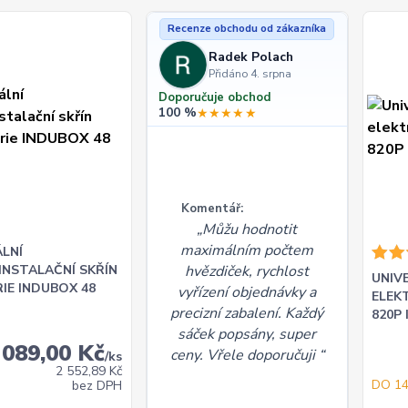
Recenze obchodu od zákazníka
Radek Polach
Přidáno 4. srpna
Doporučuje obchod
100 %
★★★★★
Komentář:
Můžu hodnotit
maximálním počtem
LNÍ
INSTALAČNÍ SKŘÍN
hvězdiček, rychlost
UNIV
RIE INDUBOX 48
vyřízení objednávky a
ELEK
precizní zabalení. Každý
820P
sáček popsány, super
 089,00 Kč
ceny. Vřele doporučuji
/
ks
2 552,89 Kč
DO 1
bez DPH