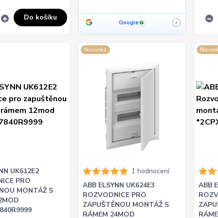
Do košíku
Google
i
✓
Novinka
Novin
NN UK612E2
1 hodnocení
ICE PRO
ABB ELSYNN UK624E3
ABB 
NOU MONTÁŽ S
ROZVODNICE PRO
ROZV
12MOD
ZAPUŠTĚNOU MONTÁŽ S
ZAPU
840R9999
RÁMEM 24MOD
RÁME