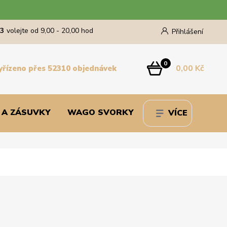
43
volejte od 9,00 - 20,00 hod
Přihlášení
0
0,00 Kč
yřízeno přes 52310 objednávek
 A ZÁSUVKY
WAGO SVORKY
VÍCE