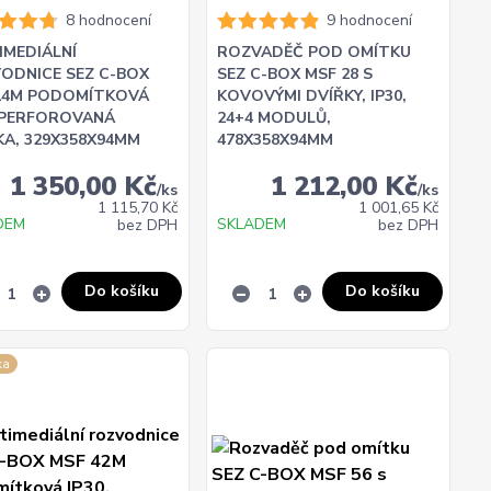
8 hodnocení
9 hodnocení
IMEDIÁLNÍ
ROZVADĚČ POD OMÍTKU
ODNICE SEZ C-BOX
SEZ C-BOX MSF 28 S
14M PODOMÍTKOVÁ
KOVOVÝMI DVÍŘKY, IP30,
, PERFOROVANÁ
24+4 MODULŮ,
KA, 329X358X94MM
478X358X94MM
1 350,00 Kč
1 212,00 Kč
/
ks
/
ks
1 115,70 Kč
1 001,65 Kč
DEM
SKLADEM
bez DPH
bez DPH
Do košíku
Do košíku
ka