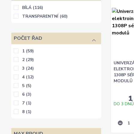
BÍLÁ
(116)
TRANSPARENTNÍ
(60)
POČET ŘAD
1
(59)
2
(29)
UNIVERZÁ
3
(24)
ELEKTRO
1308P SÉ
4
(12)
MODULŮ
5
(5)
6
(3)
1
7
(1)
DO 3 DNŮ
8
(1)
MAX.PROUD