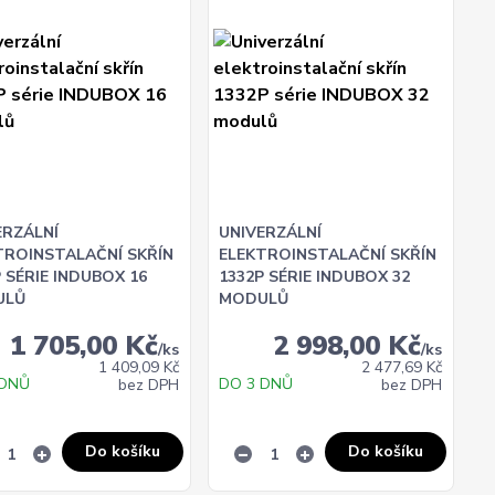
ERZÁLNÍ
UNIVERZÁLNÍ
TROINSTALAČNÍ SKŘÍN
ELEKTROINSTALAČNÍ SKŘÍN
 SÉRIE INDUBOX 16
1332P SÉRIE INDUBOX 32
ULŮ
MODULŮ
1 705,00 Kč
2 998,00 Kč
/
ks
/
ks
1 409,09 Kč
2 477,69 Kč
 DNŮ
DO 3 DNŮ
bez DPH
bez DPH
Do košíku
Do košíku