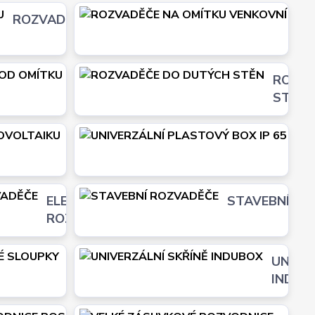
ROZVADĚČE NA OMÍTKU
RO
VE
A
ROZVADĚČE KOVOVÉ POD
ROZVA
OMÍTKU VENKOVNÍ
STĚN
ROZVODNICE PRO
UN
FOTOVOLTAIKU
BO
ELEKTROMĚROVÉ
STAVEBNÍ RO
ROZVADĚČE
ROZVODNÉ ZÁSUVKOVÉ
UNIVE
SLOUPKY
INDUB