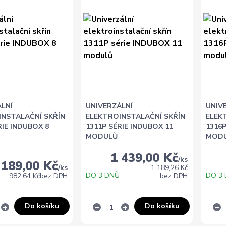
LNÍ
UNIVERZÁLNÍ
UNIV
INSTALAČNÍ SKŘÍN
ELEKTROINSTALAČNÍ SKŘÍN
ELEK
RIE INDUBOX 8
1311P SÉRIE INDUBOX 11
1316P
MODULŮ
MOD
1 439,00 Kč
/
ks
 189,00 Kč
/
ks
1 189,26 Kč
DO 3 DNŮ
DO 3
982,64 Kč
bez DPH
bez DPH
Do košíku
Do košíku