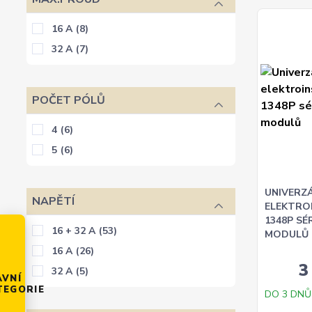
16 A
(8)
32 A
(7)
POČET PÓLŮ
4
(6)
5
(6)
UNIVERZÁ
NAPĚTÍ
ELEKTRO
1348P SÉ
16 + 32 A
(53)
MODULŮ
16 A
(26)
3
32 A
(5)
AVNÍ
TEGORIE
DO 3 DNŮ