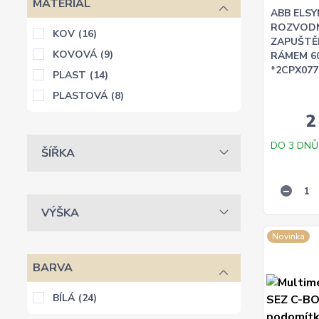
MATERIÁL
ABB ELSY
ROZVODN
KOV
(16)
ZAPUŠTĚ
KOVOVÁ
(9)
RÁMEM 6
*2CPX077
PLAST
(14)
PLASTOVÁ
(8)
2
DO 3 DNŮ
ŠÍŘKA
VÝŠKA
Novinka
BARVA
BÍLÁ
(24)