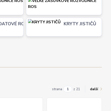
MINIZÁSUVKOVÉ
VE
ROZVODNICE ROS
RO
VÉ
DATOVÉ ROZVADĚČE
KRYTY JISTIČŮ
M
strana
z 21
další