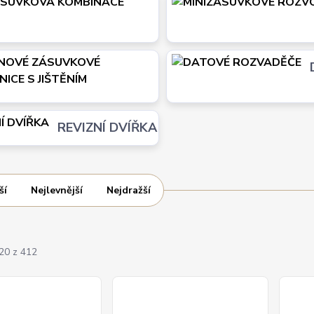
MINIZÁSUVKOVÁ
KOMBINACE PRAKTIK
STOJANOVÉ ZÁSUVKO
ROZVODNICE S JIŠTĚNÍ
REVIZNÍ DVÍŘKA
ší
Nejlevnější
Nejdražší
-20 z 412