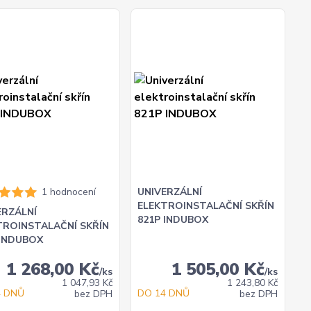
1 hodnocení
UNIVERZÁLNÍ
ELEKTROINSTALAČNÍ SKŘÍN
ERZÁLNÍ
821P INDUBOX
TROINSTALAČNÍ SKŘÍN
 INDUBOX
1 268,00 Kč
1 505,00 Kč
/
ks
/
ks
1 047,93 Kč
1 243,80 Kč
4 DNŮ
DO 14 DNŮ
bez DPH
bez DPH