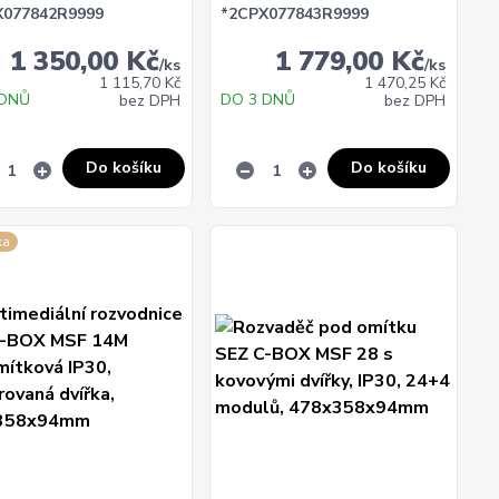
X077842R9999
*2CPX077843R9999
1 350,00 Kč
1 779,00 Kč
/
ks
/
ks
1 115,70 Kč
1 470,25 Kč
 DNŮ
DO 3 DNŮ
bez DPH
bez DPH
Do košíku
Do košíku
ka