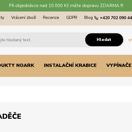
Při objednávce nad 15 000 Kč máte dopravu ZDARMA !!!
ty
Vrácení zboží
Recenze
GDPR
Blog
+420 702 090 4
Hledat
v
DUKTY NOARK
INSTALAČNÍ KRABICE
VYPÍNAČE
ADĚČE