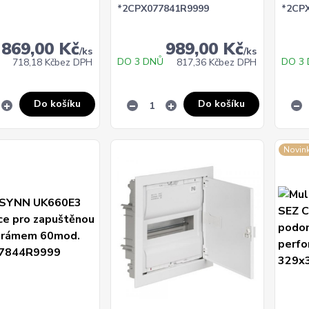
*2CPX077841R9999
*2CP
869,00 Kč
989,00 Kč
/
ks
/
ks
DO 3 DNŮ
DO 3
718,18 Kč
bez DPH
817,36 Kč
bez DPH
Do košíku
Do košíku
Novin