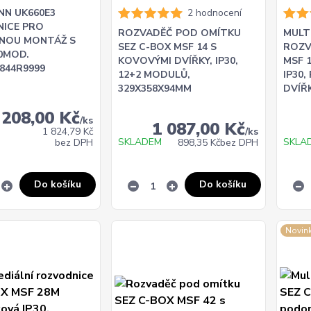
NN UK660E3
2 hodnocení
ICE PRO
ROZVADĚČ POD OMÍTKU
MULT
NOU MONTÁŽ S
SEZ C-BOX MSF 14 S
ROZV
0MOD.
KOVOVÝMI DVÍŘKY, IP30,
MSF 
844R9999
12+2 MODULŮ,
IP30
329X358X94MM
DVÍŘ
 208,00 Kč
/
ks
1 087,00 Kč
1 824,79 Kč
/
ks
SKLADEM
SKLA
bez DPH
898,35 Kč
bez DPH
Do košíku
Do košíku
Novin