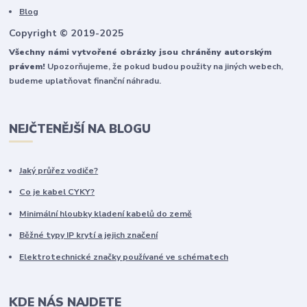
Blog
Copyright © 2019-2025
Všechny námi vytvořené obrázky jsou chráněny autorským
právem!
Upozorňujeme, že pokud budou použity na jiných webech,
budeme uplatňovat finanční náhradu.
NEJČTENĚJŠÍ NA BLOGU
Jaký průřez vodiče?
Co je kabel CYKY?
Minimální hloubky kladení kabelů do země
Běžné typy IP krytí a jejich značení
Elektrotechnické značky používané ve schématech
KDE NÁS NAJDETE