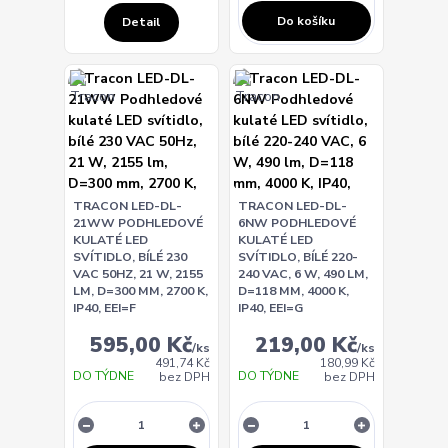
Do košíku
Detail
TRACON LED-DL-
TRACON LED-DL-
21WW PODHLEDOVÉ
6NW PODHLEDOVÉ
KULATÉ LED
KULATÉ LED
SVÍTIDLO, BÍLÉ 230
SVÍTIDLO, BÍLÉ 220-
VAC 50HZ, 21 W, 2155
240 VAC, 6 W, 490 LM,
LM, D=300 MM, 2700 K,
D=118 MM, 4000 K,
IP40, EEI=F
IP40, EEI=G
595,00 Kč
219,00 Kč
/
ks
/
ks
491,74 Kč
180,99 Kč
DO TÝDNE
DO TÝDNE
bez DPH
bez DPH