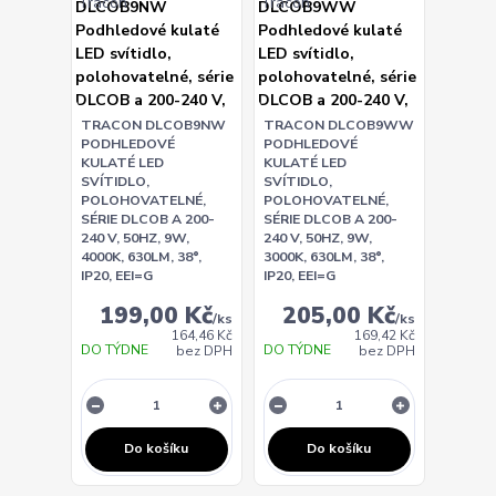
TRACON DLCOB9NW
TRACON DLCOB9WW
PODHLEDOVÉ
PODHLEDOVÉ
KULATÉ LED
KULATÉ LED
SVÍTIDLO,
SVÍTIDLO,
POLOHOVATELNÉ,
POLOHOVATELNÉ,
SÉRIE DLCOB A 200-
SÉRIE DLCOB A 200-
240 V, 50HZ, 9W,
240 V, 50HZ, 9W,
4000K, 630LM, 38°,
3000K, 630LM, 38°,
IP20, EEI=G
IP20, EEI=G
199,00 Kč
205,00 Kč
/
ks
/
ks
164,46 Kč
169,42 Kč
DO TÝDNE
DO TÝDNE
bez DPH
bez DPH
Do košíku
Do košíku