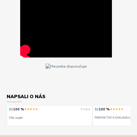
NAPSALI O NÁS
100 %
★★★★★
3. srpna
3. srpna
PERFEKTNÍ KOMUNIKACE A SERVIS
Dob