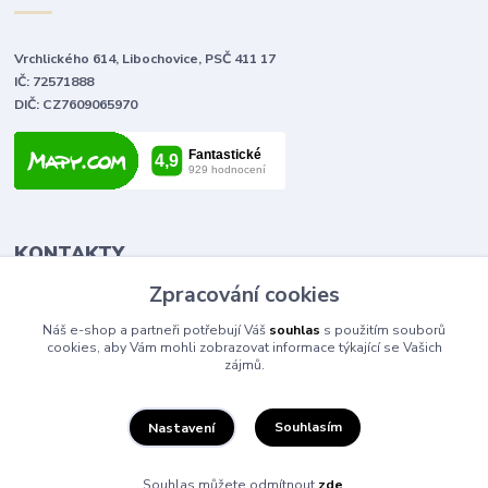
Vrchlického 614, Libochovice, PSČ 411 17
IČ: 72571888
DIČ: CZ7609065970
KONTAKTY
Zpracování cookies
Tomáš Vlček
Náš e-shop a partneři potřebují Váš
souhlas
s použitím souborů
+420 702 090 443
cookies, aby Vám mohli zobrazovat informace týkající se Vašich
volejte od 9,00 - 20,00 hod
zájmů.
info@elektromaterial.cz
Souhlasím
Nastavení
Souhlas můžete odmítnout
zde
.