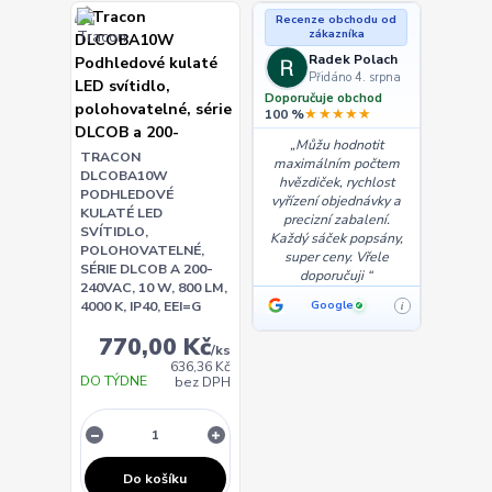
Recenze obchodu od
zákazníka
Radek Polach
Přidáno 4. srpna
Doporučuje obchod
★★★★★
100 %
Můžu hodnotit
TRACON
maximálním počtem
DLCOBA10W
hvězdiček, rychlost
PODHLEDOVÉ
vyřízení objednávky a
KULATÉ LED
precizní zabalení.
SVÍTIDLO,
Každý sáček popsány,
POLOHOVATELNÉ,
super ceny. Vřele
SÉRIE DLCOB A 200-
doporučuji
240VAC, 10 W, 800 LM,
4000 K, IP40, EEI=G
Google
i
✓
770,00 Kč
/
ks
636,36 Kč
DO TÝDNE
bez DPH
Do košíku