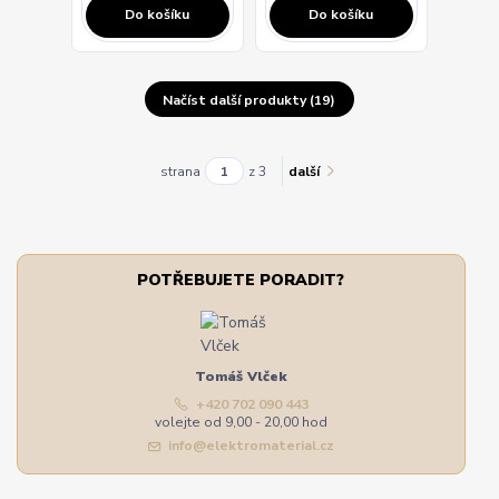
Do košíku
Do košíku
Načíst další produkty (19)
strana
z 3
další
POTŘEBUJETE PORADIT?
Tomáš Vlček
+420 702 090 443
volejte od 9,00 - 20,00 hod
info@elektromaterial.cz