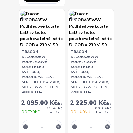
TRACON
TRACON
DLCOBA35W
DLCOBA35WW
PODHLEDOVÉ
PODHLEDOVÉ
KULATÉ LED
KULATÉ LED
SVÍTIDLO,
SVÍTIDLO,
POLOHOVATELNÉ,
POLOHOVATELNÉ,
SÉRIE DLCOB A 230 V,
SÉRIE DLCOB A 230 V,
50 HZ, 35 W, 3500 LM,
50 HZ, 35 W, 3250 LM,
4000 K, EEI=F
2700 K, EEI=F
2 095,00 Kč
2 225,00 Kč
/
ks
/
ks
1 731,40 Kč
1 838,84 Kč
DO TÝDNE
DO 14 DNŮ
bez DPH
bez DPH