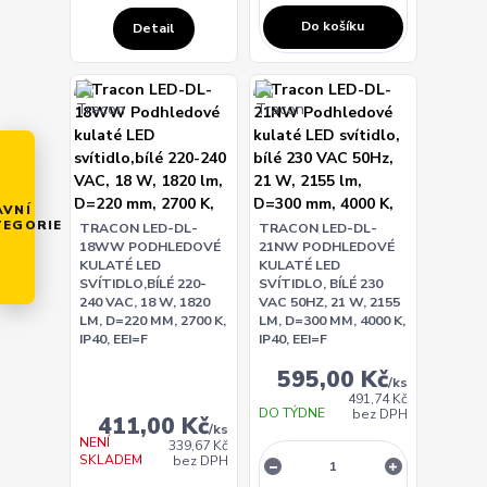
Do košíku
Detail
AVNÍ
TEGORIE
TRACON LED-DL-
TRACON LED-DL-
18WW PODHLEDOVÉ
21NW PODHLEDOVÉ
KULATÉ LED
KULATÉ LED
SVÍTIDLO,BÍLÉ 220-
SVÍTIDLO, BÍLÉ 230
240 VAC, 18 W, 1820
VAC 50HZ, 21 W, 2155
LM, D=220 MM, 2700 K,
LM, D=300 MM, 4000 K,
IP40, EEI=F
IP40, EEI=F
595,00 Kč
/
ks
491,74 Kč
DO TÝDNE
bez DPH
411,00 Kč
/
ks
NENÍ
339,67 Kč
SKLADEM
bez DPH