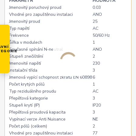
PARAMETR
HODNOTA
Jmenovitý poruchový proud
0.03
Vhodné pro zapuštěnou instalaci
ANO
Jmenovitý proud
25
Typ napětí
AC
Frekvence
50/60 Hz
Šířka v modulech
1
AVNÍ
Současné spínání N-neutral
ANO
TEGORIE
Stupeň znečištění
2
Jmenovité napětí
230
Instalační třída
3
Jmenová vypící schopnost zkratu EN 60898
6
Počet krytých pólů
1
Typ reziduálního proudu
AC
Přepěťová kategorie
3
Stupeň krytí (IP)
IP20
Přepěťová proudová kapacita
3
Vypínací verze Anti Nuisance
NE
Počet pólů (celkem)
2
Vhodné pro zapuštěnou instalaci
77