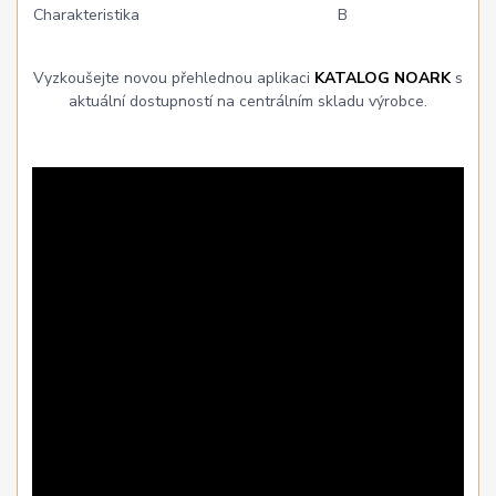
Charakteristika
B
Vyzkoušejte novou přehlednou aplikaci
KATALOG NOARK
s
aktuální dostupností na centrálním skladu výrobce.