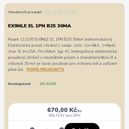
Ohodnotit produkt
EX9NLE EL 1PN B25 30MA
Noark 111150 Ex9NLE EL 1PN B25 30mA Jednomodulový
Elektronický proud. chránič s nadpr. ochr., Icn=6kA, 1+Npól,
char. B, In=25A, I?n=30mA, typ AC Jednopólový elektronický
proudový chránič s neutrálním polem a charakteristikou B a
citlivostí 30 mA je často používán pro ochranu lidí a zařízení
před úni...
POPIS PRODUKTU
Dostupnost
SKLADEM
670,00 Kč
/
ks
553,72 Kč
bez DPH