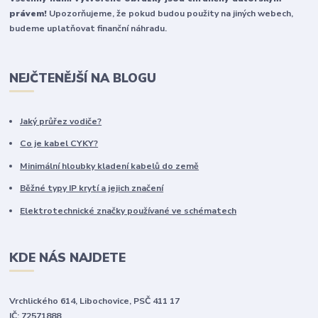
právem!
Upozorňujeme, že pokud budou použity na jiných webech,
budeme uplatňovat finanční náhradu.
NEJČTENĚJŠÍ NA BLOGU
Jaký průřez vodiče?
Co je kabel CYKY?
Minimální hloubky kladení kabelů do země
Běžné typy IP krytí a jejich značení
Elektrotechnické značky používané ve schématech
KDE NÁS NAJDETE
Vrchlického 614, Libochovice, PSČ 411 17
IČ: 72571888