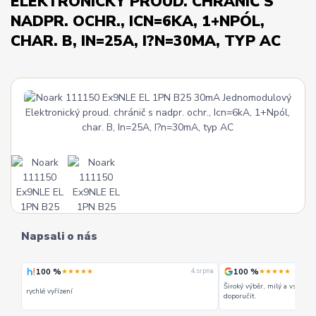
ELEKTRONICKÝ PROUD. CHRÁNIČ S
NADPR. OCHR., ICN=6KA, 1+NPÓL,
CHAR. B, IN=25A, I?N=30MA, TYP AC
Napsali o nás
100 %
100 %
★★★★★
★★★★★
 srpna
4. srpna
Široký výběr, milý a vstřícn
rychlé vyřízení
doporučit.