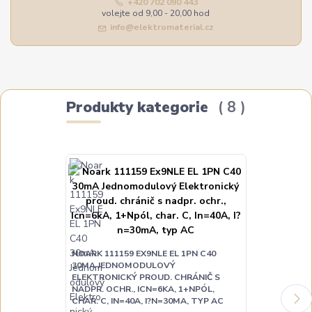
+420 702 090 443
volejte od 9,00 - 20,00 hod
info@elektromaterial.cz
Produkty kategorie
8
NOARK 111159 EX9NLE EL 1PN C40
NOARK 111153
30MA JEDNOMODULOVÝ
JEDNOMODUL
ELEKTRONICKÝ PROUD. CHRÁNIČ S
PROUD. CHRÁN
NADPR. OCHR., ICN=6KA, 1+NPÓL,
ICN=6KA, 1+NP
CHAR. C, IN=40A, I?N=30MA, TYP AC
N=30MA, TYP