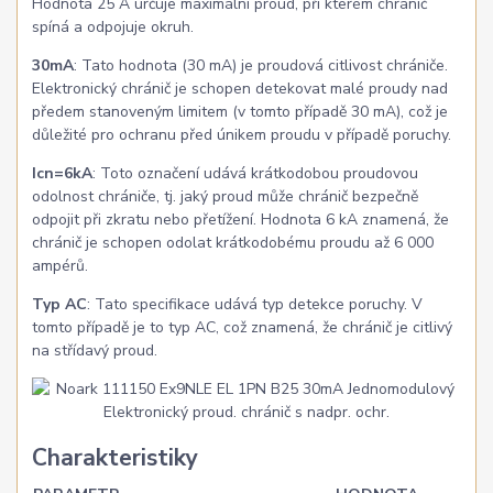
Hodnota 25 A určuje maximální proud, při kterém chránič
spíná a odpojuje okruh.
30mA
: Tato hodnota (30 mA) je proudová citlivost chrániče.
Elektronický chránič je schopen detekovat malé proudy nad
předem stanoveným limitem (v tomto případě 30 mA), což je
důležité pro ochranu před únikem proudu v případě poruchy.
Icn=6kA
: Toto označení udává krátkodobou proudovou
odolnost chrániče, tj. jaký proud může chránič bezpečně
odpojit při zkratu nebo přetížení. Hodnota 6 kA znamená, že
chránič je schopen odolat krátkodobému proudu až 6 000
ampérů.
Typ AC
: Tato specifikace udává typ detekce poruchy. V
tomto případě je to typ AC, což znamená, že chránič je citlivý
na střídavý proud.
Charakteristiky