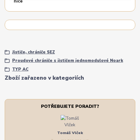
Jističe, chrániče SEZ
Proudové chrániče s jističem jednomodulové Noark
TYP AC
Zboží zařazeno v kategoriích
POTŘEBUJETE PORADIT?
Tomáš Vlček