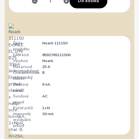
Do košíku
Číslo
Noark 111150
produktu:
EAN kód:
8592765111500
Výrobce:
Noark
Max.proud:
25 A
Charakteristika
B
zátěže:
Zkratový
6 kA
proud:
Svodový
AC
proud:
Počet pólů:
1+N
Jmenovitý
30 mA
reziduální
proud: