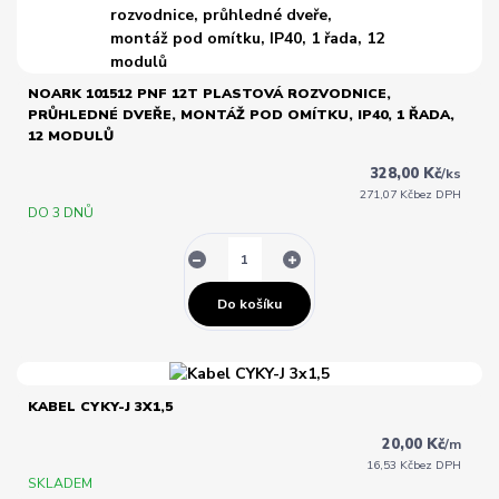
NOARK 101512 PNF 12T PLASTOVÁ ROZVODNICE,
PRŮHLEDNÉ DVEŘE, MONTÁŽ POD OMÍTKU, IP40, 1 ŘADA,
12 MODULŮ
328,00 Kč
/
ks
271,07 Kč
bez DPH
DO 3 DNŮ
Do košíku
KABEL CYKY-J 3X1,5
20,00 Kč
/
m
16,53 Kč
bez DPH
SKLADEM