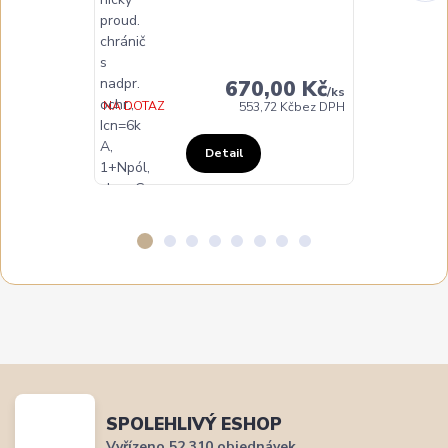
DO TÝDNE
670,00 Kč
/
ks
NA DOTAZ
553,72 Kč
bez DPH
Detail
SPOLEHLIVÝ ESHOP
Vyřízeno 52 310 objednávek