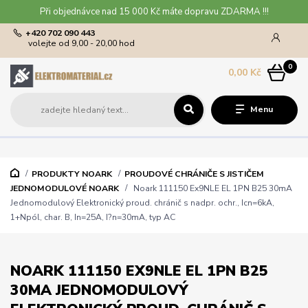
Při objednávce nad 15 000 Kč máte dopravu ZDARMA !!!
+420 702 090 443
volejte od 9,00 - 20,00 hod
0
0,00 Kč
Menu
PRODUKTY NOARK
PROUDOVÉ CHRÁNIČE S JISTIČEM
JEDNOMODULOVÉ NOARK
Noark 111150 Ex9NLE EL 1PN B25 30mA
Jednomodulový Elektronický proud. chránič s nadpr. ochr., Icn=6kA,
1+Npól, char. B, In=25A, I?n=30mA, typ AC
NOARK 111150 EX9NLE EL 1PN B25
30MA JEDNOMODULOVÝ