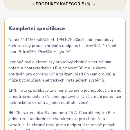
PRODUKTY KATEGORIE
8
Kompletní specifikace
Noark 111150 Ex9NLE EL 1PN B25 30mA Jednomodulový
Elektronický proud. chránič s nadpr. ochr., Icn=6kA, 1+Npól,
char. B, In=25A, I?n=30mA, typ AC
Jednopólový elektronický proudový chránič s neutrálním
polem a charakteristikou B a citlivostí 30 mA je často
používán pro ochranu lidí a zařízení před únikem proudů a
může být součástí elektrických instalačních systémů.
1PN
: Tato specifikace znamená, že jde o jednopólový chránič
s neutrálním polem (N). Jednopólový chránič chrání jednu fázi
elektrického okruhu a jeden neutrální vodič.
B6
: Charakteristika B a hodnota 25 A. Charakteristika B je
jednou ze standardních charakteristik pro chrániče a
označuje, že chránič reaguje na nadproud relativně pomalu.