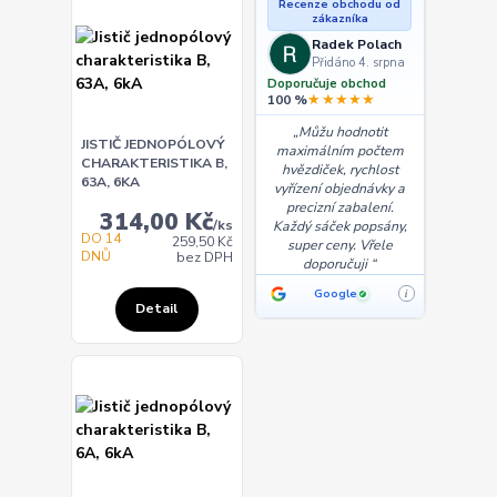
Recenze obchodu od
zákazníka
Radek Polach
Přidáno 4. srpna
Doporučuje obchod
★★★★★
100 %
Můžu hodnotit
JISTIČ JEDNOPÓLOVÝ
maximálním počtem
CHARAKTERISTIKA B,
hvězdiček, rychlost
63A, 6KA
vyřízení objednávky a
precizní zabalení.
314,00 Kč
/
ks
Každý sáček popsány,
DO 14
259,50 Kč
super ceny. Vřele
DNŮ
bez DPH
doporučuji
Google
i
✓
Detail