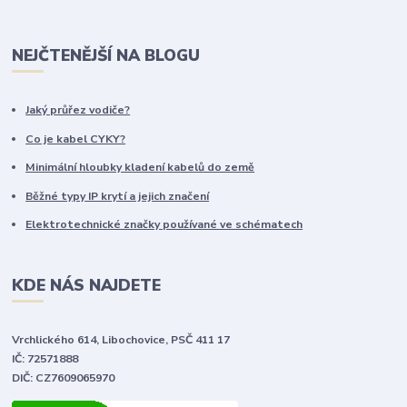
NEJČTENĚJŠÍ NA BLOGU
Jaký průřez vodiče?
Co je kabel CYKY?
Minimální hloubky kladení kabelů do země
Běžné typy IP krytí a jejich značení
Elektrotechnické značky používané ve schématech
KDE NÁS NAJDETE
Vrchlického 614, Libochovice, PSČ 411 17
IČ: 72571888
DIČ: CZ7609065970