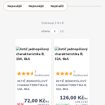
Nejnovější
Nejlevnější
Nejdražší
Zobrazuji 1-6 z 6
strana
z 1
2
1
hodnocení
hodnocení
JISTIČ JEDNOPÓLOVÝ
JISTIČ JEDNOPÓLOVÝ
CHARAKTERISTIKA B,
CHARAKTERISTIKA B,
10A, 6KA
32A, 6KA
126,00 Kč
/
ks
72,00 Kč
/
ks
104,13 Kč
NENÍ
DO 3 DNŮ
59,50 Kč