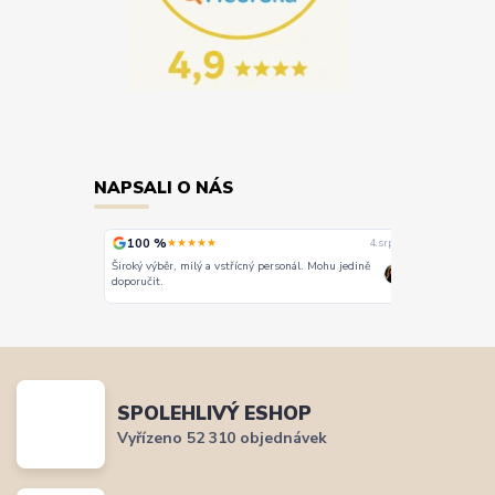
NAPSALI O NÁS
100 %
100 %
★★★★★
★
4. srpna
4. srpna
Široký výběr, milý a vstřícný personál. Mohu jedině
Vše super
doporučit.
SPOLEHLIVÝ ESHOP
Vyřízeno 52 310 objednávek