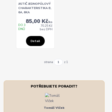
JISTIČ JEDNOPÓLOVÝ
CHARAKTERISTIKA B,
6A, 6KA
85,00 Kč
/
ks
DO 3
70,25 Kč
DNŮ
bez DPH
Detail
strana
z 1
POTŘEBUJETE PORADIT?
Tomáš Vlček