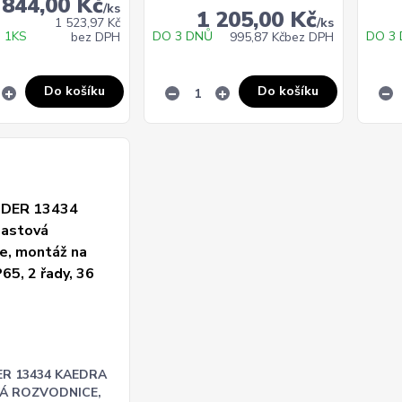
 844,00 Kč
/
ks
1 205,00 Kč
1 523,97 Kč
/
ks
 1KS
DO 3 DNŮ
DO 3
bez DPH
995,87 Kč
bez DPH
Do košíku
Do košíku
ER 13434 KAEDRA
Á ROZVODNICE,