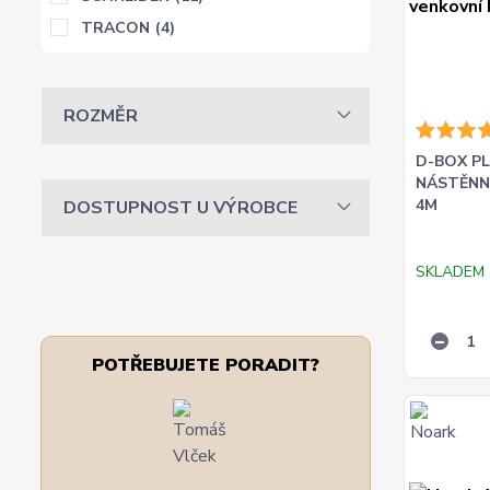
TRACON
(4)
ROZMĚR
D-BOX P
NÁSTĚNNÁ
4M
DOSTUPNOST U VÝROBCE
SKLADEM
POTŘEBUJETE PORADIT?