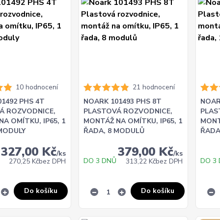
10 hodnocení
21 hodnocení
1492 PHS 4T
NOARK 101493 PHS 8T
NOAR
Á ROZVODNICE,
PLASTOVÁ ROZVODNICE,
PLAS
A OMÍTKU, IP65, 1
MONTÁŽ NA OMÍTKU, IP65, 1
MONT
 MODULY
ŘADA, 8 MODULŮ
ŘADA
327,00 Kč
379,00 Kč
/
ks
/
ks
DO 3 DNŮ
DO 3
270,25 Kč
bez DPH
313,22 Kč
bez DPH
Do košíku
Do košíku