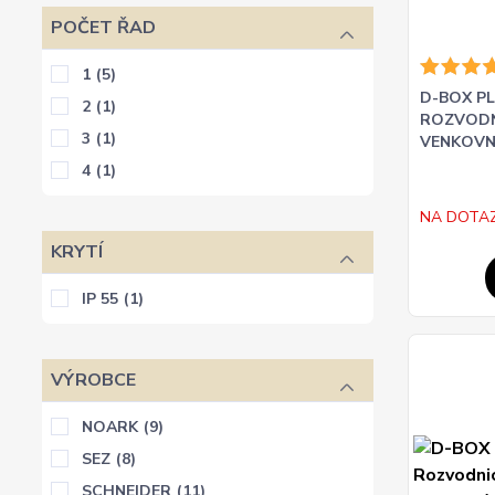
POČET ŘAD
1
(5)
D-BOX PL
2
(1)
ROZVODN
3
(1)
VENKOVNÍ
4
(1)
NA DOTA
KRYTÍ
IP 55
(1)
VÝROBCE
NOARK
(9)
SEZ
(8)
SCHNEIDER
(11)