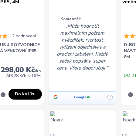
Komentář:
Můžu hodnotit
maximálním počtem
12 hodnocení
hvězdiček, rychlost
LUS 4 ROZVODNICE
D-BO
vyřízení objednávky a
 VENKOVNÍ IP65,
NÁST
precizní zabalení. Každý
8M
sáček popsány, super
ceny. Vřele doporučuji
298,00 Kč
/
ks
DO 3
246,28 Kč
bez DPH
Do košíku
Google
i
✓