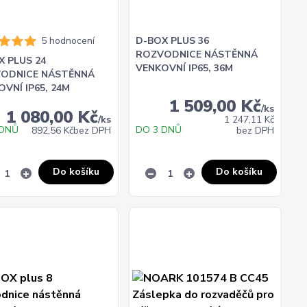
5 hodnocení
D-BOX PLUS 36
ROZVODNICE NÁSTĚNNÁ
X PLUS 24
VENKOVNÍ IP65, 36M
ODNICE NÁSTĚNNÁ
VNÍ IP65, 24M
1 509,00 Kč
/
ks
1 080,00 Kč
/
ks
1 247,11 Kč
 DNŮ
DO 3 DNŮ
892,56 Kč
bez DPH
bez DPH
Do košíku
Do košíku