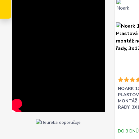
NOARK 10
PLASTOV
MONTÁŽ N
ŘADY, 3
DO 3 DNŮ