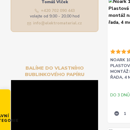
Tomáš Vlček
+420 702 090 443
volejte od 9,00 - 20,00 hod
info@elektromaterial.cz
NOARK 10
PLASTOV
BALÍME DO VLASTNÍHO
MONTÁŽ N
BUBLINKOVÉHO PAPÍRU
ŘADA, 4
DO 3 DNŮ
AVNÍ
TEGORIE