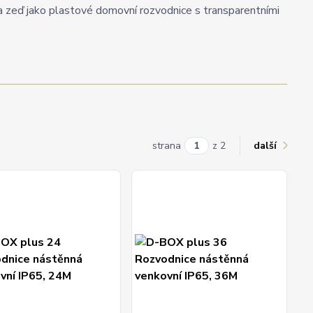
a zeď jako plastové domovní rozvodnice s transparentními
strana
z 2
další