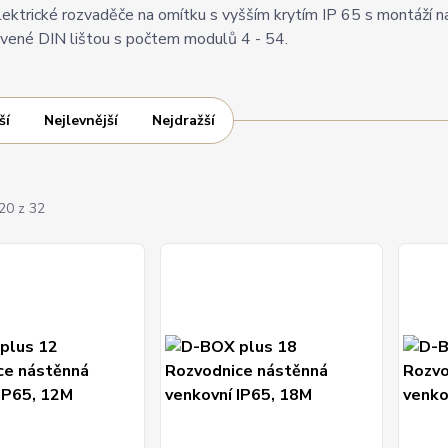
lektrické rozvaděče na omítku s vyšším krytím IP 65 s montáží n
avené DIN lištou s počtem modulů 4 - 54.
ší
Nejlevnější
Nejdražší
20 z 32