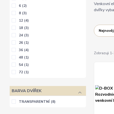
Venkovní e
6
(2)
dvířky vyb
8
(3)
12
(4)
18
(3)
Nejnověj
24
(3)
26
(1)
36
(4)
Zobrazuji 1-
48
(1)
54
(1)
72
(1)
BARVA DVÍŘEK
TRANSPARENTNÍ
(8)