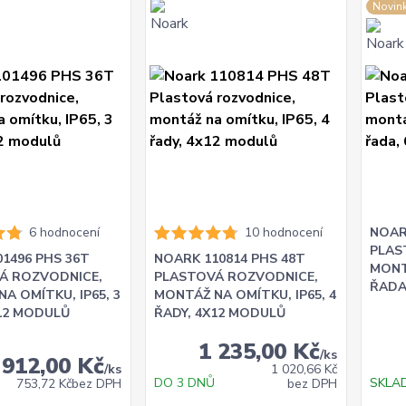
Novin
6 hodnocení
10 hodnocení
NOAR
PLAS
1496 PHS 36T
NOARK 110814 PHS 48T
MONT
Á ROZVODNICE,
PLASTOVÁ ROZVODNICE,
ŘADA
A OMÍTKU, IP65, 3
MONTÁŽ NA OMÍTKU, IP65, 4
X12 MODULŮ
ŘADY, 4X12 MODULŮ
1 235,00 Kč
/
ks
912,00 Kč
/
ks
1 020,66 Kč
DO 3 DNŮ
SKLA
753,72 Kč
bez DPH
bez DPH