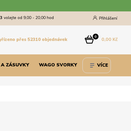
43
volejte od 9,00 - 20,00 hod
Přihlášení
0
0,00 Kč
yřízeno přes 52310 objednávek
 A ZÁSUVKY
WAGO SVORKY
VÍCE