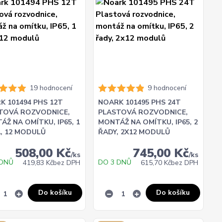
19 hodnocení
9 hodnocení
K 101494 PHS 12T
NOARK 101495 PHS 24T
TOVÁ ROZVODNICE,
PLASTOVÁ ROZVODNICE,
ÁŽ NA OMÍTKU, IP65, 1
MONTÁŽ NA OMÍTKU, IP65, 2
, 12 MODULŮ
ŘADY, 2X12 MODULŮ
508,00 Kč
745,00 Kč
/
ks
/
ks
 DNŮ
DO 3 DNŮ
419,83 Kč
bez DPH
615,70 Kč
bez DPH
Do košíku
Do košíku