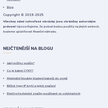
Blog
Copyright © 2019-2025
Všechny námi vytvořené obrázky jsou chráněny autorským
právem!
Upozorňujeme, že pokud budou použity na jiných webech,
budeme uplatňovat finanční náhradu.
NEJČTENĚJŠÍ NA BLOGU
Jaký průřez vodiče?
Co je kabel CYKY?
Minimální hloubky kladení kabelů do země
Běžné typy IP krytí a jejich značení
Elektrotechnické značky používané ve schématech