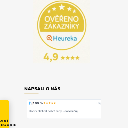
NAPSALI O NÁS
100 %
100 %
★★★★★
★
3. srpna
3. srpna
Dobrý obchod dobré ceny - doporučuji.
rychlost a kva
AVNÍ
TEGORIE