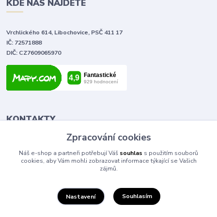
KDE NÁS NAJDETE
Vrchlického 614, Libochovice, PSČ 411 17
IČ: 72571888
DIČ: CZ7609065970
KONTAKTY
Zpracování cookies
Tomáš Vlček
Náš e-shop a partneři potřebují Váš
souhlas
s použitím souborů
+420 702 090 443
cookies, aby Vám mohli zobrazovat informace týkající se Vašich
volejte od 9,00 - 20,00 hod
zájmů.
info@elektromaterial.cz
Souhlasím
Nastavení