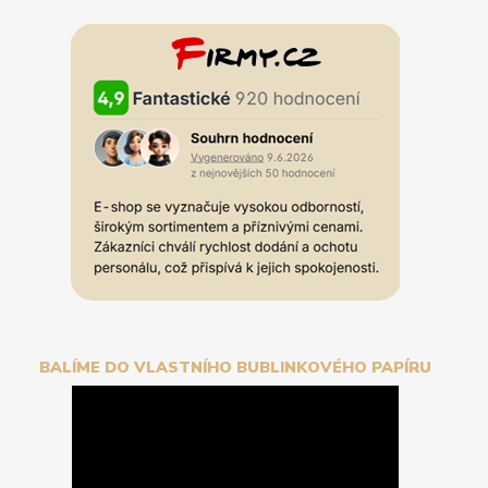
BALÍME DO VLASTNÍHO BUBLINKOVÉHO PAPÍRU