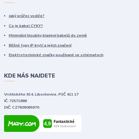
Jaký průřez vodiče?
Co je kabel CYKY?
Minimální hloubky kladení kabelů do země
Běžné typy IP krytí a jejich značení
Elektrotechnické značky používané ve schématech
KDE NÁS NAJDETE
Vrchlického 614, Libochovice, PSČ 411 17
IČ: 72571888
DIČ: CZ7609065970