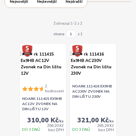
Nejnovější
Nejlevnější
Nejdražší
Zobrazuji 1-2 z 2
strana
z 1
2
NOARK 111416 EX9HB
hodnocení
AC230V ZVONEK NA
DIN LIŠTU 230V
NOARK 111415 EX9HB
AC12V ZVONEK NA
DIN LIŠTU 12V
310,00 Kč
321,00 Kč
/
ks
/
ks
256,20 Kč
265,29 Kč
DO 3 DNŮ
DO 3 DNŮ
bez DPH
bez DPH