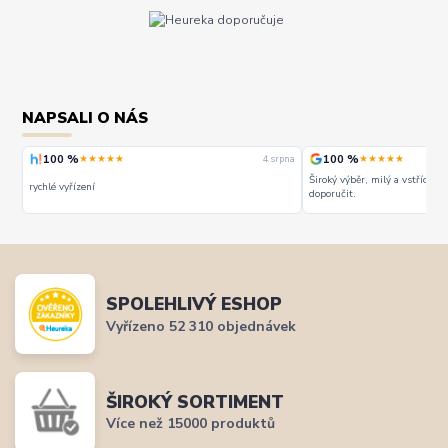
NAPSALI O NÁS
100 %
100 %
★★★★★
★★★★★
rpna
4. srpna
Široký výběr, milý a vstřícný 
rychlé vyřízení
doporučit.
SPOLEHLIVÝ ESHOP
Vyřízeno 52 310 objednávek
ŠIROKÝ SORTIMENT
Více než 15000 produktů