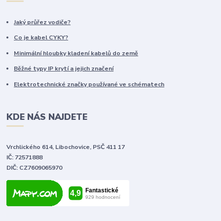
Jaký průřez vodiče?
Co je kabel CYKY?
Minimální hloubky kladení kabelů do země
Běžné typy IP krytí a jejich značení
Elektrotechnické značky používané ve schématech
KDE NÁS NAJDETE
Vrchlického 614, Libochovice, PSČ 411 17
IČ: 72571888
DIČ: CZ7609065970