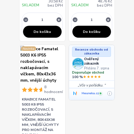
30,58 Kč
48,76 Kč
SKLADEM
SKLADEM
bez DPH
bez DPH
Do košíku
Do košíku
Novinka
Recenze obchodu od
zákazníka
Ověřený
zákazník
Přidáno 7. srpna
Doporučuje obchod
★★★★★
100 %
Vče v pořádku.
8
hodnocení
Heureka.cz
i
✓
KRABICE FAMATEL
5003 K6 IP55
ROZBOČOVACÍ, S
NAKLAPÁVACÍM
VÍČKEM, 80X43X36
MM, VNĚJŠÍ ÚCHYTY
PRO MONTÁŽ NA