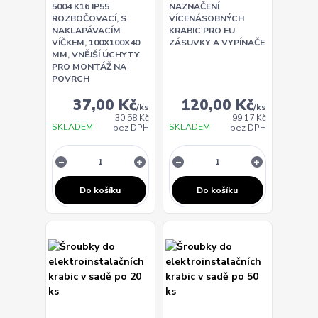
5004 K16 IP55
NAZNAČENÍ
ROZBOČOVACÍ, S
VÍCENÁSOBNÝCH
NAKLAPÁVACÍM
KRABIC PRO EU
VÍČKEM, 100X100X40
ZÁSUVKY A VYPÍNAČE
MM, VNĚJŠÍ ÚCHYTY
PRO MONTÁŽ NA
POVRCH
37,00 Kč
120,00 Kč
/
ks
/
ks
30,58 Kč
99,17 Kč
SKLADEM
SKLADEM
bez DPH
bez DPH
Do košíku
Do košíku