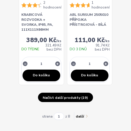
2
1
hodnocení
hodnocení
KRABICOVÁ
ABL SURSUM 2505010
ROZVODKA +
PŘÍPOJKA
SVORKA, IP65, PA,
PŘÍSTROJOVÁ - BÍLÁ
111X111X66MM
389,00 Kč
111,00 Kč
/
ks
/
ks
321,49 Kč
91,74 Kč
DO TÝDNE
DO 3 DNŮ
bez DPH
bez DPH
Do košíku
Do košíku
Načíst další produkty (19)
strana
z 8
další