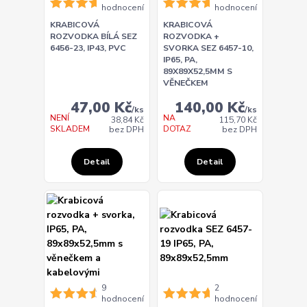
hodnocení
hodnocení
KRABICOVÁ
KRABICOVÁ
ROZVODKA BÍLÁ SEZ
ROZVODKA +
6456-23, IP43, PVC
SVORKA SEZ 6457-10,
IP65, PA,
89X89X52,5MM S
VĚNEČKEM
47,00 Kč
140,00 Kč
/
ks
/
ks
NENÍ
NA
38,84 Kč
115,70 Kč
SKLADEM
DOTAZ
bez DPH
bez DPH
Detail
Detail
9
2
hodnocení
hodnocení