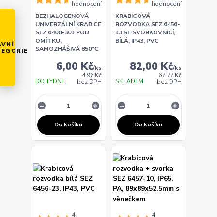
hodnocení
hodnocení
BEZHALOGENOVÁ
KRABICOVÁ
UNIVERZÁLNÍ KRABICE
ROZVODKA SEZ 6456-
SEZ 6400-301 POD
13 SE SVORKOVNICÍ,
OMÍTKU,
BÍLÁ, IP43, PVC
AVNÍ
SAMOZHÁŠIVÁ 850°C
TEGORIE
6,00 Kč
82,00 Kč
/
ks
/
ks
4,96 Kč
67,77 Kč
DO TÝDNE
SKLADEM
bez DPH
bez DPH
Do košíku
Do košíku
4
4