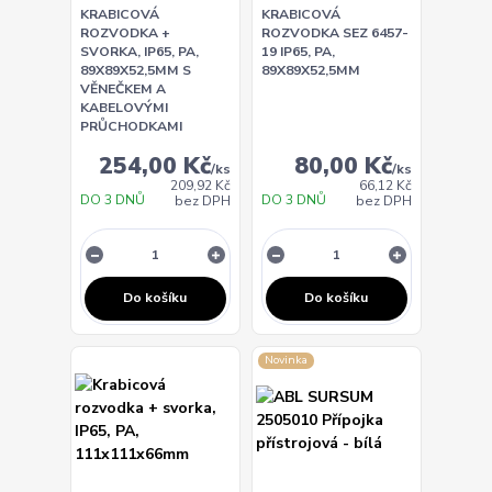
KRABICOVÁ
KRABICOVÁ
ROZVODKA +
ROZVODKA SEZ 6457-
SVORKA, IP65, PA,
19 IP65, PA,
89X89X52,5MM S
89X89X52,5MM
VĚNEČKEM A
KABELOVÝMI
PRŮCHODKAMI
254,00 Kč
80,00 Kč
/
ks
/
ks
209,92 Kč
66,12 Kč
DO 3 DNŮ
DO 3 DNŮ
bez DPH
bez DPH
Do košíku
Do košíku
Novinka