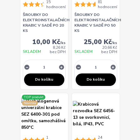
15
81
hodnocení
hodnocení
ŠROUBKY DO
ŠROUBKY DO
ELEKTROINSTALAČNÍCH
ELEKTROINSTALAČNÍCH
KRABIC V SADĚ PO 20
KRABIC V SADĚ PO 50
KS
KS
10,00 Kč
25,00 Kč
/
ks
/
ks
8,26 Kč
20,66 Kč
SKLADEM
SKLADEM
bez DPH
bez DPH
Do košíku
Do košíku
TOP produkt
Novinka
1
24