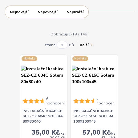
Nejnovější
Nejlevnější
Nejdražší
Zobrazuji 1-19 z 146
strana
z 8
další
Novinka
Novinka
9
3
hodnocení
hodnocení
INSTALAČNÍ KRABICE
INSTALAČNÍ KRABICE
SEZ-CZ 604C SOLERA
SEZ-CZ 615C SOLERA
80X80X40
100X100X45
35,00 Kč
57,00 Kč
/
ks
/
ks