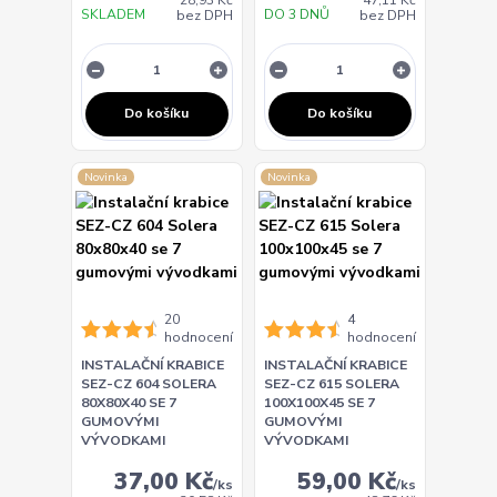
28,93 Kč
47,11 Kč
SKLADEM
DO 3 DNŮ
bez DPH
bez DPH
Do košíku
Do košíku
Novinka
Novinka
20
4
hodnocení
hodnocení
INSTALAČNÍ KRABICE
INSTALAČNÍ KRABICE
SEZ-CZ 604 SOLERA
SEZ-CZ 615 SOLERA
80X80X40 SE 7
100X100X45 SE 7
GUMOVÝMI
GUMOVÝMI
VÝVODKAMI
VÝVODKAMI
37,00 Kč
59,00 Kč
/
ks
/
ks