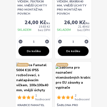
VÍČKEM, 75X75X36
VÍČKEM, 85X85X40
MM, VNĚJŠÍ ÚCHYTY
MM, VNĚJŠÍ ÚCHYTY
PRO MONTÁŽ NA
PRO MONTÁŽ NA
POVRCH
POVRCH
24,00 Kč
26,00 Kč
/
ks
/
ks
19,83 Kč
21,49 Kč
SKLADEM
SKLADEM
bez DPH
bez DPH
Do košíku
Do košíku
Novinka
Novinka
1
2
hodnocení
hodnocení
KRABICE FAMATEL
ŠABLONA PRO