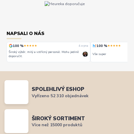
NAPSALI O NÁS
100 %
100 %
★★★★★
★★★★★
rpna
4. srpna
Široký výběr, milý a vstřícný personál. Mohu jedině
Vše super
doporučit.
SPOLEHLIVÝ ESHOP
Vyřízeno 52 310 objednávek
ŠIROKÝ SORTIMENT
Více než 15000 produktů