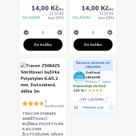
14,00 Kč
14,00 Kč
/
ks
/
ks
11,57 Kč
11,57 Kč
SKLADEM
SKLADEM
bez DPH
bez DPH
Do košíku
Do košíku
Recenze obchodu od
zákazníka
Ověřený
zákazník
Přidáno 7. srpna
Doporučuje obchod
★★★★★
100 %
Vče v pořádku.
1
hodnocení
Heureka.cz
i
✓
TRACON ZS064ZS
SMRŠŤOVACÍ
BUŽÍRKA POLYETYLEN
6,4/3,2 MM,
ŽLUTOZELENÁ, DÉLKA