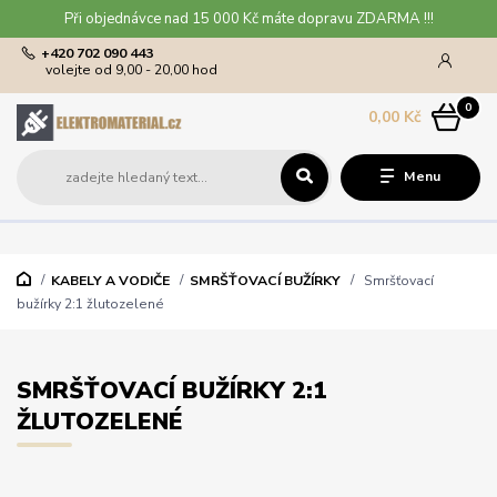
Při objednávce nad 15 000 Kč máte dopravu ZDARMA !!!
+420 702 090 443
volejte od 9,00 - 20,00 hod
0
0,00 Kč
Menu
KABELY A VODIČE
SMRŠŤOVACÍ BUŽÍRKY
Smršťovací
bužírky 2:1 žlutozelené
SMRŠŤOVACÍ BUŽÍRKY 2:1
ŽLUTOZELENÉ