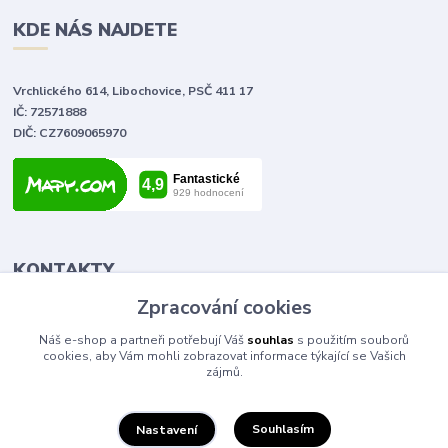
KDE NÁS NAJDETE
Vrchlického 614, Libochovice, PSČ 411 17
IČ: 72571888
DIČ: CZ7609065970
KONTAKTY
Zpracování cookies
Tomáš Vlček
Náš e-shop a partneři potřebují Váš
souhlas
s použitím souborů
+420 702 090 443
cookies, aby Vám mohli zobrazovat informace týkající se Vašich
volejte od 9,00 - 20,00 hod
zájmů.
info@elektromaterial.cz
Souhlasím
Nastavení