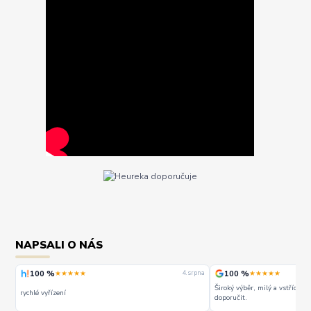
NAPSALI O NÁS
100 %
100 %
★★★★★
★★★★★
rpna
4. srpna
Široký výběr, milý a vstřícný 
rychlé vyřízení
doporučit.