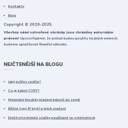
Kontakty
Blog
Copyright © 2019-2025
Všechny námi vytvořené obrázky jsou chráněny autorským
právem!
Upozorňujeme, že pokud budou použity na jiných webech,
budeme uplatňovat finanční náhradu.
NEJČTENĚJŠÍ NA BLOGU
Jaký průřez vodiče?
Co je kabel CYKY?
Minimální hloubky kladení kabelů do země
Běžné typy IP krytí a jejich značení
Elektrotechnické značky používané ve schématech