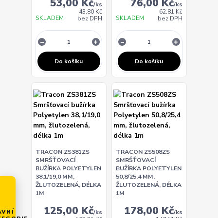
53,00 Kč
76,00 Kč
/
ks
/
ks
43,80 Kč
62,81 Kč
SKLADEM
SKLADEM
bez DPH
bez DPH
Do košíku
Do košíku
TRACON ZS381ZS
TRACON ZS508ZS
SMRŠŤOVACÍ
SMRŠŤOVACÍ
BUŽÍRKA POLYETYLEN
BUŽÍRKA POLYETYLEN
38,1/19,0 MM,
50,8/25,4 MM,
ŽLUTOZELENÁ, DÉLKA
ŽLUTOZELENÁ, DÉLKA
1M
1M
125,00 Kč
178,00 Kč
AVNÍ
/
ks
/
ks