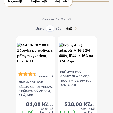
Nejnovější
Nejlevnější
Nejdražší
Zobrazuji 1-19 z 223
strana
z 12
další
9
PRŮMYSLOVÝ
hodnocení
ADAPTÉR A 16-32/4
400V, IP44, Z 16A NA
5543N-C02100 B
32A, 4-PÓL
ZÁSUVKA POHYBLIVÁ,
S PŘÍMÝM VÝVODEM,
BÍLÁ, ABB
81,00 Kč
528,00 Kč
/
ks
/
ks
66,94 Kč
436,36 Kč
DO 3 DNŮ
DO 3 DNŮ
bez DPH
bez DPH