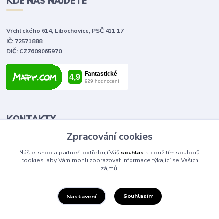
KDE NÁS NAJDETE
Vrchlického 614, Libochovice, PSČ 411 17
IČ: 72571888
DIČ: CZ7609065970
KONTAKTY
Zpracování cookies
Tomáš Vlček
Náš e-shop a partneři potřebují Váš
souhlas
s použitím souborů
+420 702 090 443
cookies, aby Vám mohli zobrazovat informace týkající se Vašich
volejte od 9,00 - 20,00 hod
zájmů.
info@elektromaterial.cz
Souhlasím
Nastavení