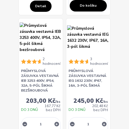
Do košíku
Detail
2
3
hodnocení
hodnocení
PRŮMYSLOVÁ
PRŮMYSLOVÁ
ZÁSUVKA VESTAVNÁ
ZÁSUVKA VESTAVNÁ
IEB 3253 400V, IP54,
IEG 1632 230V, IP67,
32A, 5-PÓL ŠIKMÁ
16A, 3-PÓL ŠIKMÁ
BEZŠROUBOVÁ
203,00 Kč
245,00 Kč
/
ks
/
ks
167,77 Kč
202,48 Kč
DO 3 DNŮ
DO 3 DNŮ
bez DPH
bez DPH