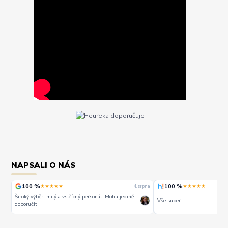
NAPSALI O NÁS
100 %
100 %
★★★★★
★★★★★
rpna
4. srpna
Široký výběr, milý a vstřícný personál. Mohu jedině
Vše super
doporučit.