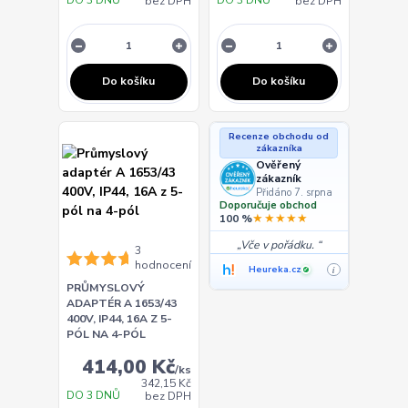
DO 3 DNŮ
DO 3 DNŮ
bez DPH
bez DPH
Do košíku
Do košíku
Recenze obchodu od
zákazníka
Ověřený
zákazník
Přidáno 7. srpna
Doporučuje obchod
★★★★★
100 %
Vče v pořádku.
3
hodnocení
Heureka.cz
i
✓
PRŮMYSLOVÝ
ADAPTÉR A 1653/43
400V, IP44, 16A Z 5-
PÓL NA 4-PÓL
414,00 Kč
/
ks
342,15 Kč
DO 3 DNŮ
bez DPH