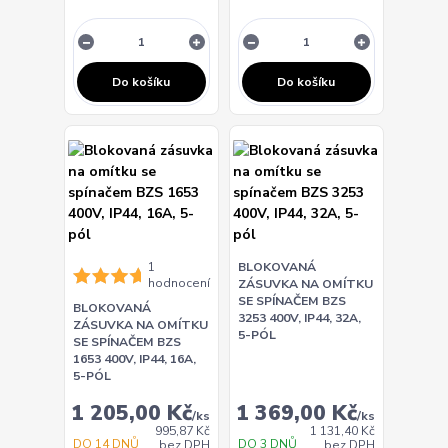
Do košíku
Do košíku
1
BLOKOVANÁ
hodnocení
ZÁSUVKA NA OMÍTKU
SE SPÍNAČEM BZS
BLOKOVANÁ
3253 400V, IP44, 32A,
ZÁSUVKA NA OMÍTKU
5-PÓL
SE SPÍNAČEM BZS
1653 400V, IP44, 16A,
5-PÓL
1 205,00 Kč
1 369,00 Kč
/
ks
/
ks
995,87 Kč
1 131,40 Kč
DO 14 DNŮ
DO 3 DNŮ
bez DPH
bez DPH