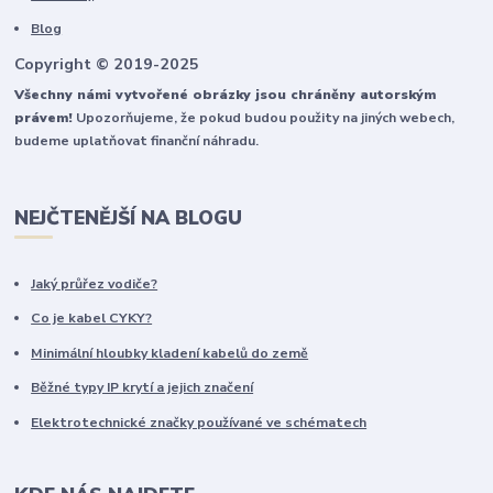
Blog
Copyright © 2019-2025
Všechny námi vytvořené obrázky jsou chráněny autorským
právem!
Upozorňujeme, že pokud budou použity na jiných webech,
budeme uplatňovat finanční náhradu.
NEJČTENĚJŠÍ NA BLOGU
Jaký průřez vodiče?
Co je kabel CYKY?
Minimální hloubky kladení kabelů do země
Běžné typy IP krytí a jejich značení
Elektrotechnické značky používané ve schématech