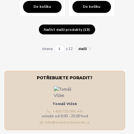
Do košíku
Do košíku
Načíst další produkty (19)
strana
z 12
další
POTŘEBUJETE PORADIT?
Tomáš Vlček
+420 702 090 443
volejte od 9,00 - 20,00 hod
info@elektromaterial.cz