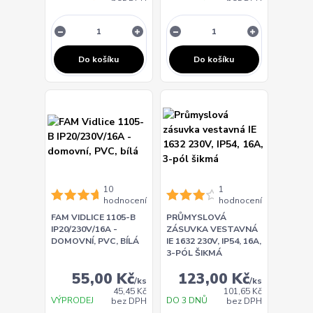
Do košíku
Do košíku
10
1
hodnocení
hodnocení
FAM VIDLICE 1105-B
PRŮMYSLOVÁ
IP20/230V/16A -
ZÁSUVKA VESTAVNÁ
DOMOVNÍ, PVC, BÍLÁ
IE 1632 230V, IP54, 16A,
3-PÓL ŠIKMÁ
55,00 Kč
123,00 Kč
/
ks
/
ks
45,45 Kč
101,65 Kč
VÝPRODEJ
DO 3 DNŮ
bez DPH
bez DPH