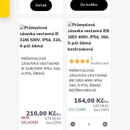
Do košíku
Detail
PRŮMYSLOVÁ
1
hodnocení
ZÁSUVKA VESTAVNÁ
IE 3245 500V, IP54, 32A,
PRŮMYSLOVÁ
4-PÓL ŠIKMÁ
ZÁSUVKA VESTAVNÁ
IEB 1653 400V, IP54,
16A, 5-PÓL ŠIKMÁ
BEZŠROUBOVÁ
164,00 Kč
/
ks
135,54 Kč
DO 3 DNŮ
bez DPH
210,00 Kč
/
ks
NENÍ
173,55 Kč
SKLADEM
bez DPH