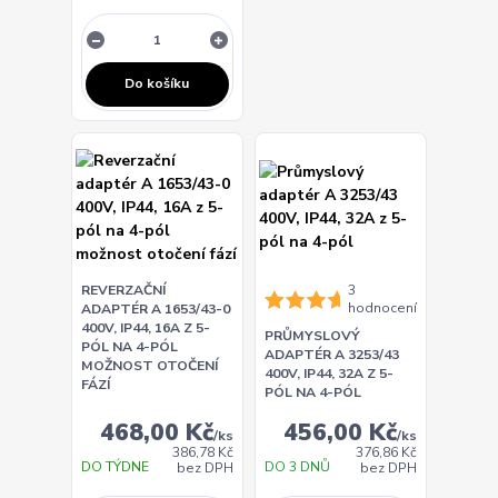
Do košíku
REVERZAČNÍ
3
hodnocení
ADAPTÉR A 1653/43-0
400V, IP44, 16A Z 5-
PRŮMYSLOVÝ
PÓL NA 4-PÓL
ADAPTÉR A 3253/43
MOŽNOST OTOČENÍ
400V, IP44, 32A Z 5-
FÁZÍ
PÓL NA 4-PÓL
468,00 Kč
456,00 Kč
/
ks
/
ks
386,78 Kč
376,86 Kč
DO TÝDNE
DO 3 DNŮ
bez DPH
bez DPH