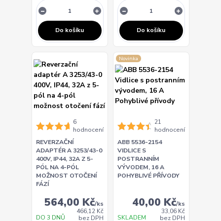
Do košíku
Do košíku
Novinka
6
21
hodnocení
hodnocení
REVERZAČNÍ
ABB 5536-2154
ADAPTÉR A 3253/43-0
VIDLICE S
400V, IP44, 32A Z 5-
POSTRANNÍM
PÓL NA 4-PÓL
VÝVODEM, 16 A
MOŽNOST OTOČENÍ
POHYBLIVÉ PŘÍVODY
FÁZÍ
564,00 Kč
40,00 Kč
/
ks
/
ks
466,12 Kč
33,06 Kč
DO 3 DNŮ
SKLADEM
bez DPH
bez DPH