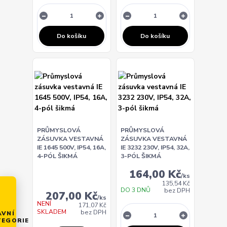
Do košíku
Do košíku
PRŮMYSLOVÁ
PRŮMYSLOVÁ
ZÁSUVKA VESTAVNÁ
ZÁSUVKA VESTAVNÁ
IE 1645 500V, IP54, 16A,
IE 3232 230V, IP54, 32A,
4-PÓL ŠIKMÁ
3-PÓL ŠIKMÁ
164,00 Kč
/
ks
135,54 Kč
DO 3 DNŮ
bez DPH
207,00 Kč
/
ks
NENÍ
171,07 Kč
SKLADEM
bez DPH
AVNÍ
TEGORIE