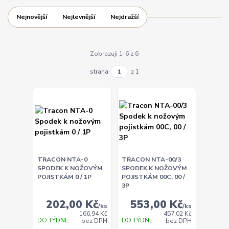
Nejnovější
Nejlevnější
Nejdražší
Zobrazuji 1-6 z 6
strana
z 1
TRACON NTA-0
TRACON NTA-00/3
SPODEK K NOŽOVÝM
SPODEK K NOŽOVÝM
POJISTKÁM 0 / 1P
POJISTKÁM 00C, 00 /
3P
202,00 Kč
553,00 Kč
/
ks
/
ks
166,94 Kč
457,02 Kč
DO TÝDNE
DO TÝDNE
bez DPH
bez DPH