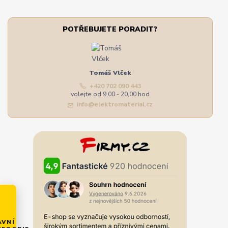
POTŘEBUJETE PORADIT?
Tomáš Vlček
+420 702 090 443
volejte od 9,00 - 20,00 hod
info@elektromaterial.cz
AVNÍ