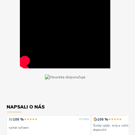
NAPSALI O NÁS
100 %
100 %
★★★★★
★★★★★
rpna
4. srpna
Široký výběr, milý a vstřícný 
rychlé vyřízení
doporučit.