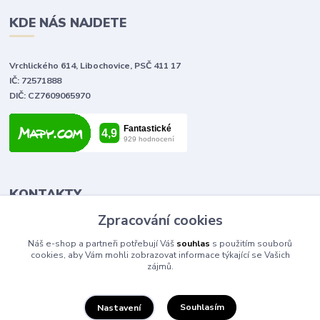
KDE NÁS NAJDETE
Vrchlického 614, Libochovice, PSČ 411 17
IČ: 72571888
DIČ: CZ7609065970
KONTAKTY
Zpracování cookies
Tomáš Vlček
Náš e-shop a partneři potřebují Váš
souhlas
s použitím souborů
+420 702 090 443
cookies, aby Vám mohli zobrazovat informace týkající se Vašich
volejte od 9,00 - 20,00 hod
zájmů.
info@elektromaterial.cz
Souhlasím
Nastavení