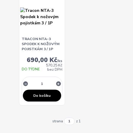
TRACON NTA-3
SPODEK K NOŽOVÝM
POJISTKÁM 3 / 1P
690,00 Kč
/
ks
570,25 Kč
DO TÝDNE
bez DPH
Do košíku
strana
z 1