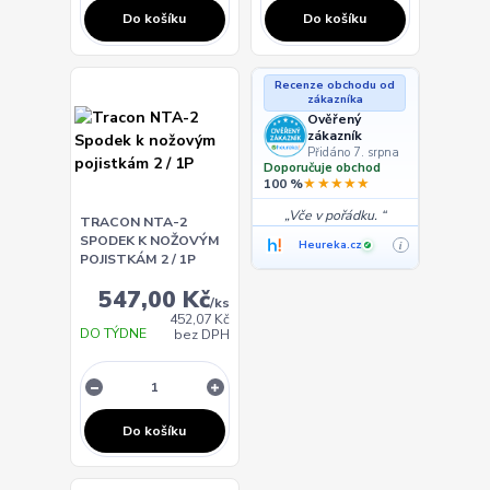
Do košíku
Do košíku
Recenze obchodu od
zákazníka
Ověřený
zákazník
Přidáno 7. srpna
Doporučuje obchod
★★★★★
100 %
Vče v pořádku.
TRACON NTA-2
SPODEK K NOŽOVÝM
Heureka.cz
i
✓
POJISTKÁM 2 / 1P
547,00 Kč
/
ks
452,07 Kč
DO TÝDNE
bez DPH
Do košíku