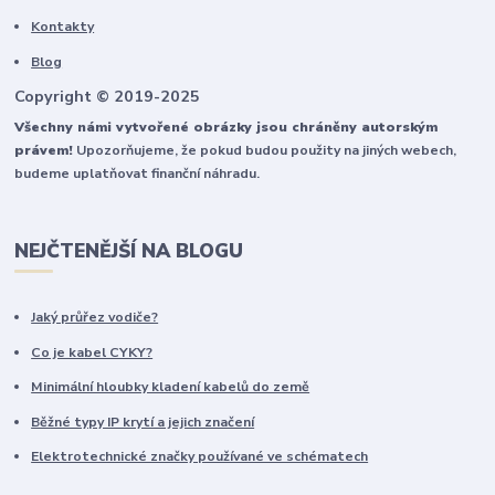
Kontakty
Blog
Copyright © 2019-2025
Všechny námi vytvořené obrázky jsou chráněny autorským
právem!
Upozorňujeme, že pokud budou použity na jiných webech,
budeme uplatňovat finanční náhradu.
NEJČTENĚJŠÍ NA BLOGU
Jaký průřez vodiče?
Co je kabel CYKY?
Minimální hloubky kladení kabelů do země
Běžné typy IP krytí a jejich značení
Elektrotechnické značky používané ve schématech