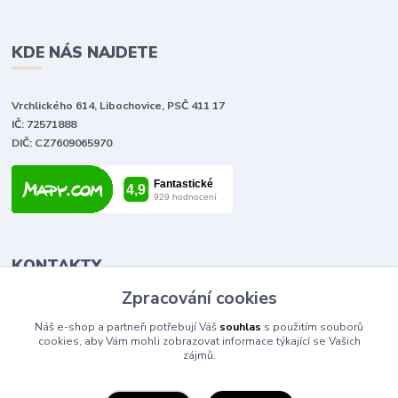
KDE NÁS NAJDETE
Vrchlického 614, Libochovice, PSČ 411 17
IČ: 72571888
DIČ: CZ7609065970
KONTAKTY
Zpracování cookies
Tomáš Vlček
Náš e-shop a partneři potřebují Váš
souhlas
s použitím souborů
+420 702 090 443
cookies, aby Vám mohli zobrazovat informace týkající se Vašich
volejte od 9,00 - 20,00 hod
zájmů.
info@elektromaterial.cz