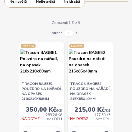
Nejnovější
Nejlevnější
Nejdražší
Zobrazuji 1-5 z 5
strana
z 1
Novinka
Novinka
TRACON BAGBE1
TRACON BAGBE2
POUZDRO NA NÁŘADÍ,
POUZDRO NA NÁŘADÍ,
NA OPASEK
NA OPASEK
210X210X80MM
215X85X40MM
350,00 Kč
215,00 Kč
/
KS
/
KS
289,26 Kč
177,69 Kč
NA DOTAZ
NA DOTAZ
bez DPH
bez DPH