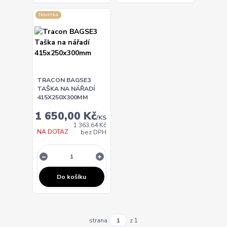
Novinka
TRACON BAGSE3
TAŠKA NA NÁŘADÍ
415X250X300MM
1 650,00 Kč
/
KS
1 363,64 Kč
NA DOTAZ
bez DPH
Do košíku
strana
z 1