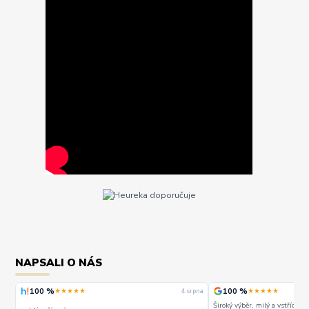
NAPSALI O NÁS
100 %
100 %
★★★★★
★★★★★
rpna
4. srpna
Široký výběr, milý a vstřícný 