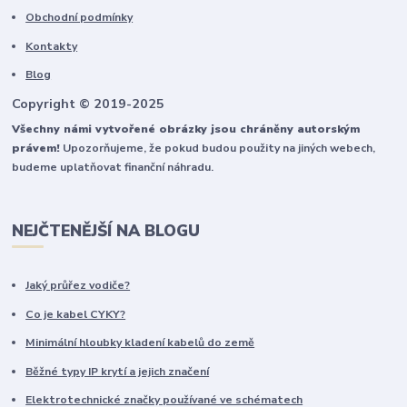
Obchodní podmínky
Kontakty
Blog
Copyright © 2019-2025
Všechny námi vytvořené obrázky jsou chráněny autorským
právem!
Upozorňujeme, že pokud budou použity na jiných webech,
budeme uplatňovat finanční náhradu.
NEJČTENĚJŠÍ NA BLOGU
Jaký průřez vodiče?
Co je kabel CYKY?
Minimální hloubky kladení kabelů do země
Běžné typy IP krytí a jejich značení
Elektrotechnické značky používané ve schématech