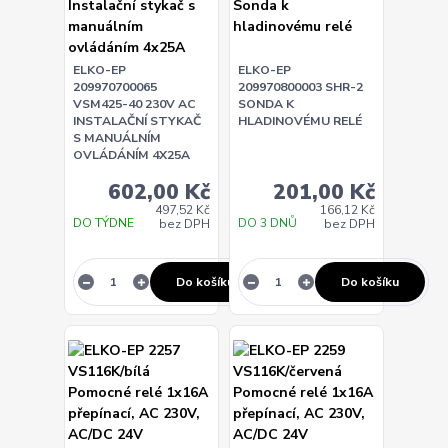
ELKO-EP
ELKO-EP
209970700065
209970800003 SHR-2
VSM425-40 230V AC
SONDA K
INSTALAČNÍ STYKAČ
HLADINOVÉMU RELÉ
S MANUÁLNÍM
OVLÁDÁNÍM 4X25A
602,00 Kč
201,00 Kč
497,52 Kč
166,12 Kč
DO TÝDNE
DO 3 DNŮ
bez DPH
bez DPH
Do košíku
Do košíku