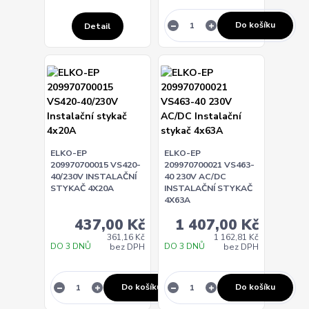
Do košíku
Detail
ELKO-EP
ELKO-EP
209970700015 VS420-
209970700021 VS463-
40/230V INSTALAČNÍ
40 230V AC/DC
STYKAČ 4X20A
INSTALAČNÍ STYKAČ
4X63A
437,00 Kč
1 407,00 Kč
361,16 Kč
1 162,81 Kč
DO 3 DNŮ
DO 3 DNŮ
bez DPH
bez DPH
Do košíku
Do košíku