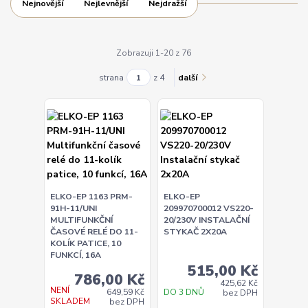
Nejnovější
Nejlevnější
Nejdražší
Zobrazuji 1-20 z 76
strana
z 4
další
ELKO-EP 1163 PRM-
ELKO-EP
91H-11/UNI
209970700012 VS220-
MULTIFUNKČNÍ
20/230V INSTALAČNÍ
ČASOVÉ RELÉ DO 11-
STYKAČ 2X20A
KOLÍK PATICE, 10
FUNKCÍ, 16A
515,00 Kč
786,00 Kč
425,62 Kč
NENÍ
DO 3 DNŮ
649,59 Kč
bez DPH
SKLADEM
bez DPH