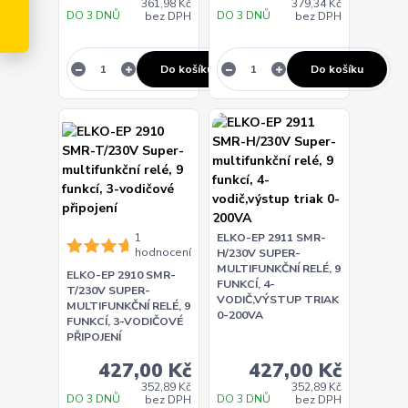
361,98 Kč
379,34 Kč
DO 3 DNŮ
DO 3 DNŮ
bez DPH
bez DPH
Do košíku
Do košíku
1
ELKO-EP 2911 SMR-
hodnocení
H/230V SUPER-
MULTIFUNKČNÍ RELÉ, 9
ELKO-EP 2910 SMR-
FUNKCÍ, 4-
T/230V SUPER-
VODIČ,VÝSTUP TRIAK
MULTIFUNKČNÍ RELÉ, 9
0-200VA
FUNKCÍ, 3-VODIČOVÉ
PŘIPOJENÍ
427,00 Kč
427,00 Kč
352,89 Kč
352,89 Kč
DO 3 DNŮ
DO 3 DNŮ
bez DPH
bez DPH