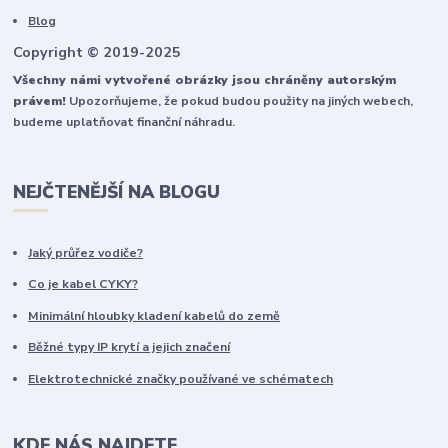
Blog
Copyright © 2019-2025
Všechny námi vytvořené obrázky jsou chráněny autorským
právem!
Upozorňujeme, že pokud budou použity na jiných webech,
budeme uplatňovat finanční náhradu.
NEJČTENĚJŠÍ NA BLOGU
Jaký průřez vodiče?
Co je kabel CYKY?
Minimální hloubky kladení kabelů do země
Běžné typy IP krytí a jejich značení
Elektrotechnické značky používané ve schématech
KDE NÁS NAJDETE