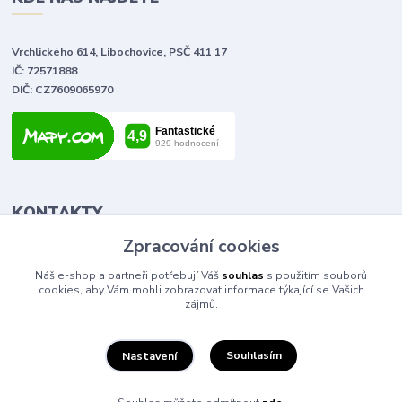
Vrchlického 614, Libochovice, PSČ 411 17
IČ: 72571888
DIČ: CZ7609065970
KONTAKTY
Zpracování cookies
Tomáš Vlček
Náš e-shop a partneři potřebují Váš
souhlas
s použitím souborů
+420 702 090 443
cookies, aby Vám mohli zobrazovat informace týkající se Vašich
volejte od 9,00 - 20,00 hod
zájmů.
info@elektromaterial.cz
Souhlasím
Nastavení