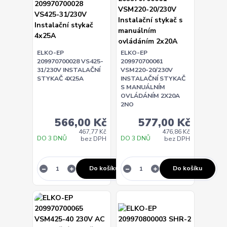
ELKO-EP
ELKO-EP
209970700028 VS425-
209970700061
31/230V INSTALAČNÍ
VSM220-20/230V
STYKAČ 4X25A
INSTALAČNÍ STYKAČ
S MANUÁLNÍM
OVLÁDÁNÍM 2X20A
2NO
566,00 Kč
577,00 Kč
467,77 Kč
476,86 Kč
DO 3 DNŮ
DO 3 DNŮ
bez DPH
bez DPH
Do košíku
Do košíku