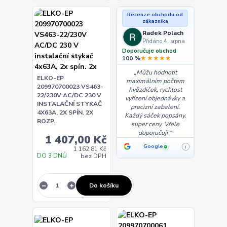
Recenze obchodu od
zákazníka
Radek Polach
Přidáno 4. srpna
Doporučuje obchod
★★★★★
100 %
Můžu hodnotit
ELKO-EP
maximálním počtem
209970700023 VS463-
hvězdiček, rychlost
22/230V AC/DC 230 V
vyřízení objednávky a
INSTALAČNÍ STYKAČ
precizní zabalení.
4X63A, 2X SPÍN. 2X
Každý sáček popsány,
ROZP.
super ceny. Vřele
doporučuji
1 407,00 Kč
Google
i
✓
1 162,81 Kč
DO 3 DNŮ
bez DPH
Do košíku