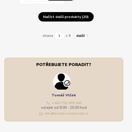
Načíst další produkty (20)
strana
z 4
další
POTŘEBUJETE PORADIT?
Tomáš Vlček
+420 702 090 443
volejte od 9,00 - 20,00 hod
info@elektromaterial.cz