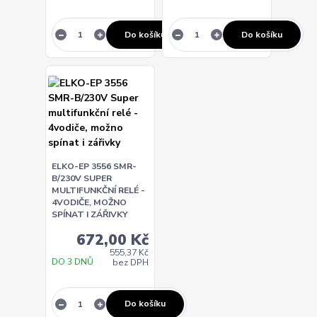
Do košíku
Do košíku
ELKO-EP 3556 SMR-
B/230V SUPER
MULTIFUNKČNÍ RELÉ -
4VODIČE, MOŽNO
SPÍNAT I ZÁŘIVKY
672,00 Kč
555,37 Kč
DO 3 DNŮ
bez DPH
Do košíku