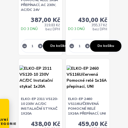
PŘEPÍNACÍ, AC 230V,
AC/DC 24V
387,00 Kč
430,00 Kč
319,83 Kč
355,37 Kč
DO 3 DNŮ
DO 3 DNŮ
bez DPH
bez DPH
Do košíku
Do košíku
ELKO-EP 2311 VS120-
ELKO-EP 2460
10 230V AC/DC
VS116U/ČERVENÁ
INSTALAČNÍ STYKAČ
POMOCNÉ RELÉ
1X20A
1X16A PŘEPÍNACÍ, UNI
AVNÍ
438,00 Kč
459,00 Kč
TEGORIE