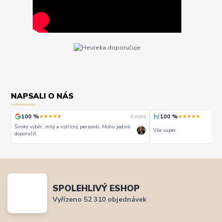
NAPSALI O NÁS
100 %
100 %
★★★★★
★★★★★
rpna
4. srpna
Široký výběr, milý a vstřícný personál. Mohu jedině
Vše super
doporučit.
SPOLEHLIVÝ ESHOP
Vyřízeno 52 310 objednávek