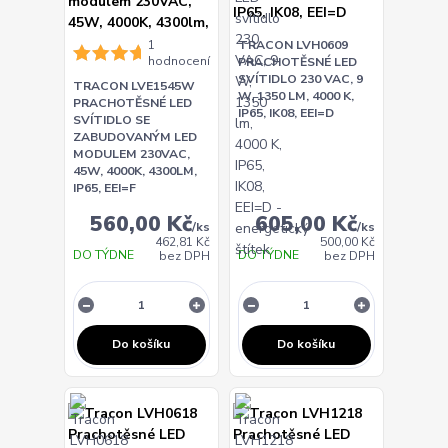
1
TRACON LVH0609
hodnocení
PRACHOTĚSNÉ LED
SVÍTIDLO 230 VAC, 9
TRACON LVE1545W
W, 1350 LM, 4000 K,
PRACHOTĚSNÉ LED
IP65, IK08, EEI=D
SVÍTIDLO SE
ZABUDOVANÝM LED
MODULEM 230VAC,
45W, 4000K, 4300LM,
IP65, EEI=F
560,00 Kč
605,00 Kč
/
ks
/
ks
462,81 Kč
500,00 Kč
DO TÝDNE
DO TÝDNE
bez DPH
bez DPH
Do košíku
Do košíku