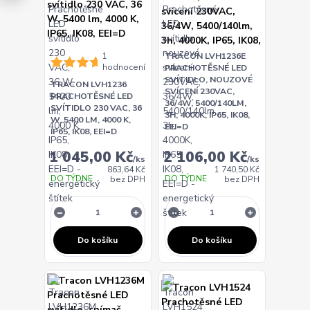
1
TRACON LVH1236E
hodnocení
PRACHOTĚSNÉ LED
SVÍTIDLO, NOUZOVÉ
TRACON LVH1236
SVÍCENÍ 230VAC,
PRACHOTĚSNÉ LED
36/4W, 5400/140LM,
SVÍTIDLO 230 VAC, 36
3H, 4000K, IP65, IK08,
W, 5400 LM, 4000 K,
EEI=D
IP65, IK08, EEI=D
1 045,00 Kč
2 106,00 Kč
/
ks
/
ks
863,64 Kč
1 740,50 Kč
DO TÝDNE
DO TÝDNE
bez DPH
bez DPH
Do košíku
Do košíku