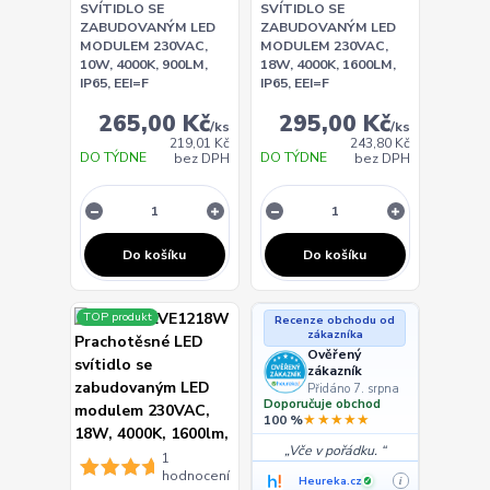
SVÍTIDLO SE
SVÍTIDLO SE
ZABUDOVANÝM LED
ZABUDOVANÝM LED
MODULEM 230VAC,
MODULEM 230VAC,
10W, 4000K, 900LM,
18W, 4000K, 1600LM,
IP65, EEI=F
IP65, EEI=F
265,00 Kč
295,00 Kč
/
ks
/
ks
219,01 Kč
243,80 Kč
DO TÝDNE
DO TÝDNE
bez DPH
bez DPH
Do košíku
Do košíku
TOP produkt
Recenze obchodu od
zákazníka
Ověřený
zákazník
Přidáno 7. srpna
Doporučuje obchod
★★★★★
100 %
Vče v pořádku.
1
hodnocení
Heureka.cz
i
✓