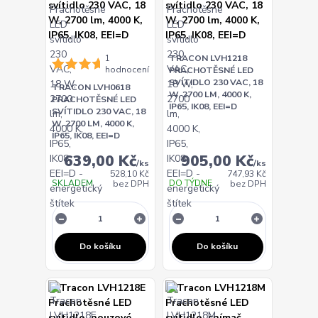
1
TRACON LVH1218
hodnocení
PRACHOTĚSNÉ LED
SVÍTIDLO 230 VAC, 18
TRACON LVH0618
W, 2700 LM, 4000 K,
PRACHOTĚSNÉ LED
IP65, IK08, EEI=D
SVÍTIDLO 230 VAC, 18
W, 2700 LM, 4000 K,
IP65, IK08, EEI=D
639,00 Kč
905,00 Kč
/
ks
/
ks
528,10 Kč
747,93 Kč
SKLADEM
DO TÝDNE
bez DPH
bez DPH
Do košíku
Do košíku