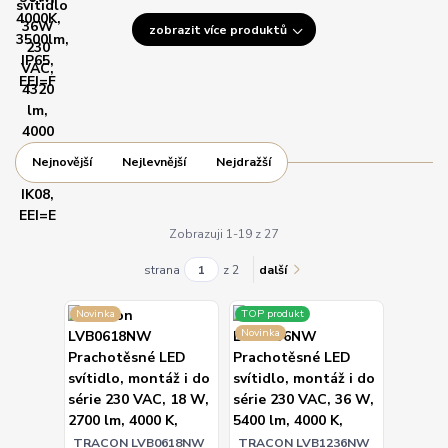
zobrazit více produktů
Nejnovější
Nejlevnější
Nejdražší
Zobrazuji 1-19 z 27
strana
z 2
další
Novinka
TOP produkt
Novinka
TRACON LVB0618NW
TRACON LVB1236NW