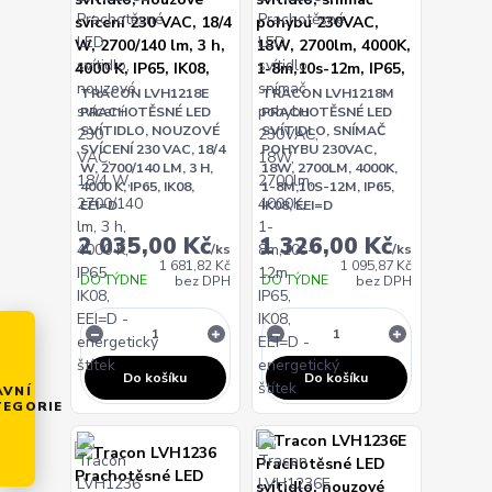
TRACON LVH1218E
TRACON LVH1218M
PRACHOTĚSNÉ LED
PRACHOTĚSNÉ LED
SVÍTIDLO, NOUZOVÉ
SVÍTIDLO, SNÍMAČ
SVÍCENÍ 230 VAC, 18/4
POHYBU 230VAC,
W, 2700/140 LM, 3 H,
18W, 2700LM, 4000K,
4000 K, IP65, IK08,
1-8M,10S-12M, IP65,
EEI=D
IK08, EEI=D
2 035,00 Kč
1 326,00 Kč
/
ks
/
ks
1 681,82 Kč
1 095,87 Kč
DO TÝDNE
DO TÝDNE
bez DPH
bez DPH
Do košíku
Do košíku
AVNÍ
TEGORIE