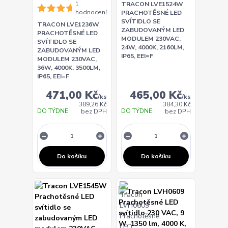
1
TRACON LVE1524W
hodnocení
PRACHOTĚSNÉ LED
SVÍTIDLO SE
TRACON LVE1236W
ZABUDOVANÝM LED
PRACHOTĚSNÉ LED
MODULEM 230VAC,
SVÍTIDLO SE
24W, 4000K, 2160LM,
ZABUDOVANÝM LED
IP65, EEI=F
MODULEM 230VAC,
36W, 4000K, 3500LM,
IP65, EEI=F
471,00 Kč
465,00 Kč
/
ks
/
ks
389,26 Kč
384,30 Kč
DO TÝDNE
DO TÝDNE
bez DPH
bez DPH
Do košíku
Do košíku