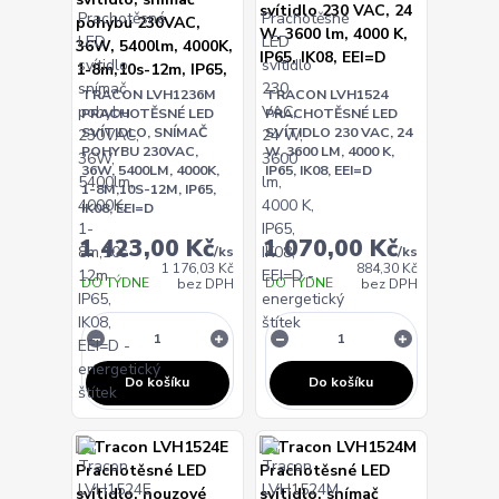
TRACON LVH1236M
TRACON LVH1524
PRACHOTĚSNÉ LED
PRACHOTĚSNÉ LED
SVÍTIDLO, SNÍMAČ
SVÍTIDLO 230 VAC, 24
POHYBU 230VAC,
W, 3600 LM, 4000 K,
36W, 5400LM, 4000K,
IP65, IK08, EEI=D
1-8M,10S-12M, IP65,
IK08, EEI=D
1 423,00 Kč
1 070,00 Kč
/
ks
/
ks
1 176,03 Kč
884,30 Kč
DO TÝDNE
DO TÝDNE
bez DPH
bez DPH
Do košíku
Do košíku