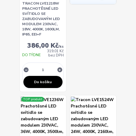
TRACON LVE1218W
PRACHOTĚSNÉ LED
SVÍTIDLO SE
ZABUDOVANÝM LED
MODULEM 230VAC,
18W, 4000K, 1600LM,
IP65, EEI=F
386,00 Kč
/
ks
319,01 Kč
DO TÝDNE
bez DPH
Do košíku
TOP produkt