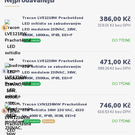
Nejprodávanější
386,00 Kč
Tracon LVE1218W Prachotěsné
LED svítidlo se zabudovaným
319,01 Kč bez DPH
1.
LED modulem 230VAC, 18W,
4000K, 1600lm, IP65, EEI=F
DO TÝDNE
TOP produkt
471,00 Kč
Tracon LVE1236W Prachotěsné
LED svítidlo se zabudovaným
389,26 Kč bez DPH
2.
LED modulem 230VAC, 36W,
4000K, 3500lm, IP65, EEI=F
DO TÝDNE
TOP produkt
746,00 Kč
Tracon LVN1236NW Prachotěsné
LED svítidlo 36W 230 VAC, 4320
3.
616,53 Kč bez DPH
lm, 4000 K, IP65, IK08, EEI=E
DO TÝDNE
TOP produkt
Novinka