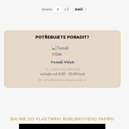
strana
z 2
další
POTŘEBUJETE PORADIT?
Tomáš Vlček
+420 702 090 443
volejte od 9,00 - 20,00 hod
info@elektromaterial.cz
BALÍME DO VLASTNÍHO BUBLINKOVÉHO PAPÍRU