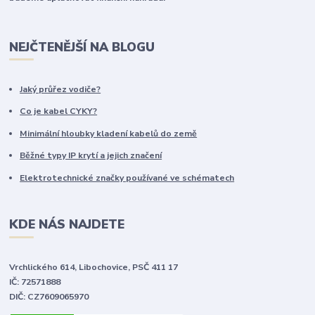
NEJČTENĚJŠÍ NA BLOGU
Jaký průřez vodiče?
Co je kabel CYKY?
Minimální hloubky kladení kabelů do země
Běžné typy IP krytí a jejich značení
Elektrotechnické značky používané ve schématech
KDE NÁS NAJDETE
Vrchlického 614, Libochovice, PSČ 411 17
IČ: 72571888
DIČ: CZ7609065970