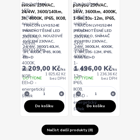
TRACON LVH1524E
TRACON LVH1524M
PRACHOTĚSNÉ LED
PRACHOTĚSNÉ LED
SVÍTIDLO, NOUZOVÉ
SVÍTIDLO, SNÍMAČ
SVÍCENÍ 230VAC,
POHYBU 230VAC,
24/4W, 3600/140LM,
24W, 3600LM, 4000K,
3H, 4000K, IP65, IK08,
1-8M,10S-12M, IP65,
EEI=D
IK08, EEI=D
2 209,00 Kč
1 496,00 Kč
/
ks
/
ks
1 825,62 Kč
1 236,36 Kč
DO TÝDNE
DO TÝDNE
bez DPH
bez DPH
Do košíku
Do košíku
Načíst další produkty (8)