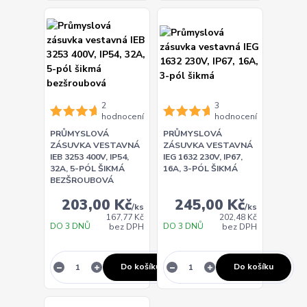
2
3
hodnocení
hodnocení
PRŮMYSLOVÁ
PRŮMYSLOVÁ
ZÁSUVKA VESTAVNÁ
ZÁSUVKA VESTAVNÁ
IEB 3253 400V, IP54,
IEG 1632 230V, IP67,
32A, 5-PÓL ŠIKMÁ
16A, 3-PÓL ŠIKMÁ
BEZŠROUBOVÁ
203,00 Kč
245,00 Kč
/
ks
/
ks
167,77 Kč
202,48 Kč
DO 3 DNŮ
DO 3 DNŮ
bez DPH
bez DPH
Do košíku
Do košíku