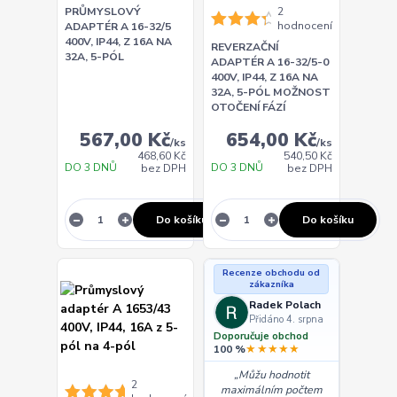
PRŮMYSLOVÝ
2
hodnocení
ADAPTÉR A 16-32/5
400V, IP44, Z 16A NA
REVERZAČNÍ
32A, 5-PÓL
ADAPTÉR A 16-32/5-0
400V, IP44, Z 16A NA
32A, 5-PÓL MOŽNOST
OTOČENÍ FÁZÍ
567,00 Kč
654,00 Kč
/
ks
/
ks
468,60 Kč
540,50 Kč
DO 3 DNŮ
DO 3 DNŮ
bez DPH
bez DPH
Do košíku
Do košíku
Recenze obchodu od
zákazníka
Radek Polach
Přidáno 4. srpna
Doporučuje obchod
★★★★★
100 %
Můžu hodnotit
2
maximálním počtem