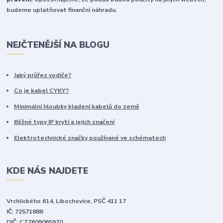
budeme uplatňovat finanční náhradu.
NEJČTENĚJŠÍ NA BLOGU
Jaký průřez vodiče?
Co je kabel CYKY?
Minimální hloubky kladení kabelů do země
Běžné typy IP krytí a jejich značení
Elektrotechnické značky používané ve schématech
KDE NÁS NAJDETE
Vrchlického 614, Libochovice, PSČ 411 17
IČ: 72571888
DIČ: CZ7609065970