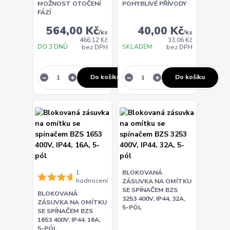
MOŽNOST OTOČENÍ
POHYBLIVÉ PŘÍVODY
FÁZÍ
564,00 Kč
40,00 Kč
/
ks
/
ks
466,12 Kč
33,06 Kč
DO 3 DNŮ
SKLADEM
bez DPH
bez DPH
Do košíku
Do košíku
1
BLOKOVANÁ
hodnocení
ZÁSUVKA NA OMÍTKU
SE SPÍNAČEM BZS
BLOKOVANÁ
3253 400V, IP44, 32A,
ZÁSUVKA NA OMÍTKU
5-PÓL
SE SPÍNAČEM BZS
1653 400V, IP44, 16A,
5-PÓL