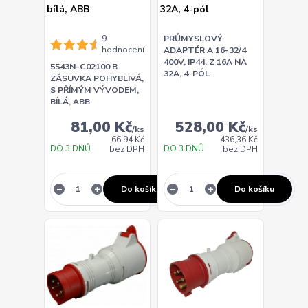
9
PRŮMYSLOVÝ
hodnocení
ADAPTÉR A 16-32/4
400V, IP44, Z 16A NA
5543N-C02100 B
32A, 4-PÓL
ZÁSUVKA POHYBLIVÁ,
S PŘÍMÝM VÝVODEM,
BÍLÁ, ABB
81,00 Kč
528,00 Kč
/
ks
/
ks
66,94 Kč
436,36 Kč
DO 3 DNŮ
DO 3 DNŮ
bez DPH
bez DPH
Do košíku
Do košíku