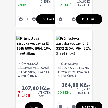
45,45 Kč
101,65 Kč
VÝPRODEJ
DO 3 DNŮ
bez DPH
bez DPH
Do košíku
Do košíku
PRŮMYSLOVÁ
PRŮMYSLOVÁ
ZÁSUVKA VESTAVNÁ
ZÁSUVKA VESTAVNÁ
IE 1645 500V, IP54, 16A,
IE 3232 230V, IP54, 32A,
4-PÓL ŠIKMÁ
3-PÓL ŠIKMÁ
164,00 Kč
/
ks
207,00 Kč
/
ks
135,54 Kč
NENÍ
DO 3 DNŮ
171,07 Kč
bez DPH
SKLADEM
bez DPH
Do košíku
Detail