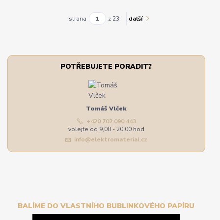
strana
z 23
další
POTŘEBUJETE PORADIT?
Tomáš Vlček
+420 702 090 443
volejte od 9,00 - 20,00 hod
info@elektromaterial.cz
BALÍME DO VLASTNÍHO BUBLINKOVÉHO PAPÍRU