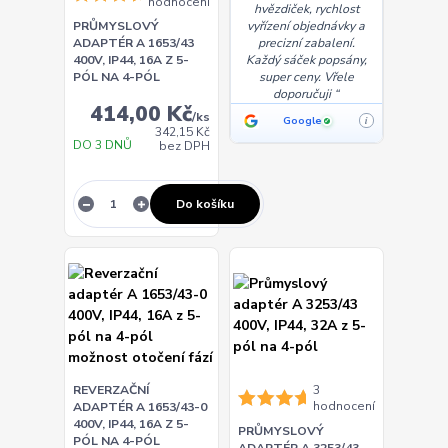
hodnocení
hvězdiček, rychlost
vyřízení objednávky a
PRŮMYSLOVÝ
precizní zabalení.
ADAPTÉR A 1653/43
Každý sáček popsány,
400V, IP44, 16A Z 5-
super ceny. Vřele
PÓL NA 4-PÓL
doporučuji
414,00 Kč
/
ks
Google
i
✓
342,15 Kč
DO 3 DNŮ
bez DPH
Do košíku
REVERZAČNÍ
3
hodnocení
ADAPTÉR A 1653/43-0
400V, IP44, 16A Z 5-
PRŮMYSLOVÝ
PÓL NA 4-PÓL
ADAPTÉR A 3253/43