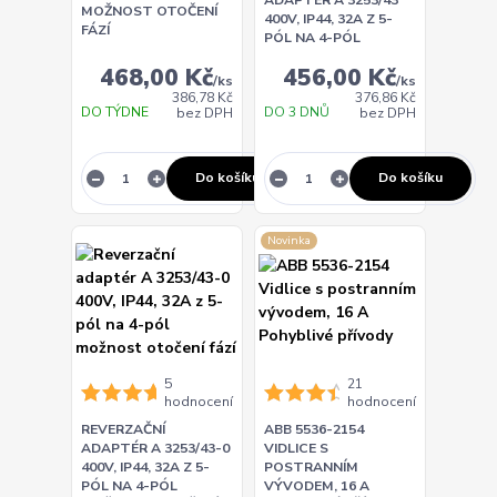
MOŽNOST OTOČENÍ
400V, IP44, 32A Z 5-
FÁZÍ
PÓL NA 4-PÓL
468,00 Kč
456,00 Kč
/
ks
/
ks
386,78 Kč
376,86 Kč
DO TÝDNE
DO 3 DNŮ
bez DPH
bez DPH
Do košíku
Do košíku
Novinka
5
21
hodnocení
hodnocení
REVERZAČNÍ
ABB 5536-2154
ADAPTÉR A 3253/43-0
VIDLICE S
400V, IP44, 32A Z 5-
POSTRANNÍM
PÓL NA 4-PÓL
VÝVODEM, 16 A