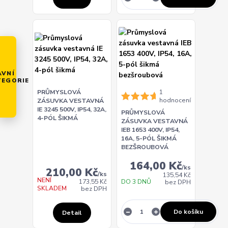
AVNÍ
TEGORIE
PRŮMYSLOVÁ
1
hodnocení
ZÁSUVKA VESTAVNÁ
IE 3245 500V, IP54, 32A,
PRŮMYSLOVÁ
4-PÓL ŠIKMÁ
ZÁSUVKA VESTAVNÁ
IEB 1653 400V, IP54,
16A, 5-PÓL ŠIKMÁ
BEZŠROUBOVÁ
164,00 Kč
/
ks
210,00 Kč
/
ks
135,54 Kč
NENÍ
DO 3 DNŮ
173,55 Kč
bez DPH
SKLADEM
bez DPH
Do košíku
Detail