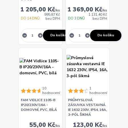
1 205,00 Kč
1 369,00 Kč
/
ks
/
ks
995,87 Kč
1 131,40 Kč
DO 14 DNŮ
DO 3 DNŮ
bez DPH
bez DPH
Do košíku
Do košíku
10
1
hodnocení
hodnocení
FAM VIDLICE 1105-B
PRŮMYSLOVÁ
IP20/230V/16A -
ZÁSUVKA VESTAVNÁ
DOMOVNÍ, PVC, BÍLÁ
IE 1632 230V, IP54, 16A,
3-PÓL ŠIKMÁ
55,00 Kč
123,00 Kč
/
ks
/
ks