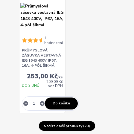
1
hodnocení
PRŮMYSLOVÁ
ZÁSUVKA VESTAVNÁ
IEG 1643 400V, IP67,
16A, 4-PÓL ŠIKMÁ
253,00 Kč
/
ks
209,09 Kč
DO 3 DNŮ
bez DPH
Do košíku
Načíst další produkty (20)