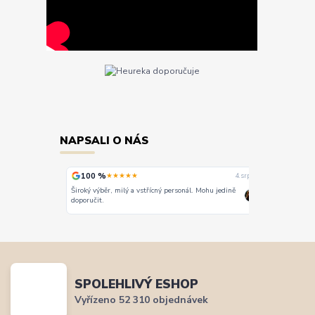
NAPSALI O NÁS
100 %
★★★★★
4. srpna
3. srpna
třícný personál. Mohu jedině
Vše super
SPOLEHLIVÝ ESHOP
Vyřízeno 52 310 objednávek