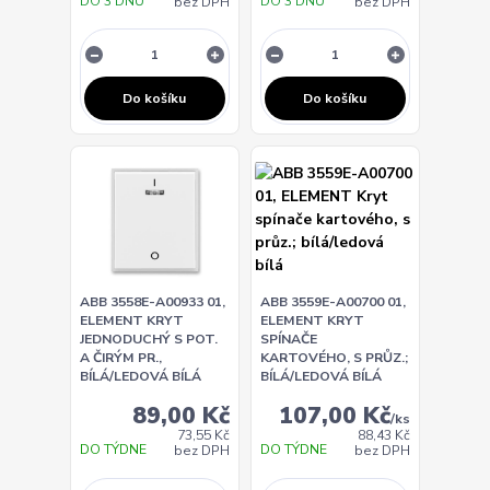
DO 3 DNŮ
DO 3 DNŮ
bez DPH
bez DPH
Do košíku
Do košíku
ABB 3558E-A00933 01,
ABB 3559E-A00700 01,
ELEMENT KRYT
ELEMENT KRYT
JEDNODUCHÝ S POT.
SPÍNAČE
A ČIRÝM PR.,
KARTOVÉHO, S PRŮZ.;
BÍLÁ/LEDOVÁ BÍLÁ
BÍLÁ/LEDOVÁ BÍLÁ
89,00 Kč
107,00 Kč
/
ks
73,55 Kč
88,43 Kč
DO TÝDNE
DO TÝDNE
bez DPH
bez DPH