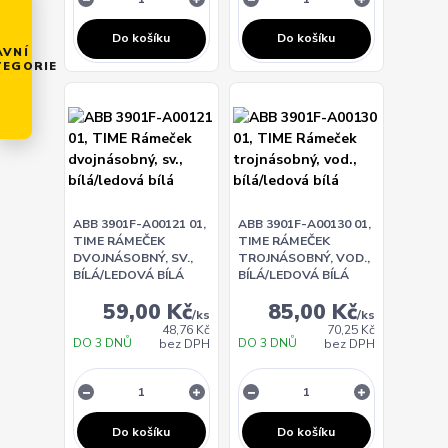
Do košíku
Do košíku
AVNÍ
TEGORIE
ABB 3901F-A00121 01,
ABB 3901F-A00130 01,
TIME RÁMEČEK
TIME RÁMEČEK
DVOJNÁSOBNÝ, SV.,
TROJNÁSOBNÝ, VOD.,
BÍLÁ/LEDOVÁ BÍLÁ
BÍLÁ/LEDOVÁ BÍLÁ
59,00 Kč
85,00 Kč
/
ks
/
ks
48,76 Kč
70,25 Kč
DO 3 DNŮ
DO 3 DNŮ
bez DPH
bez DPH
Do košíku
Do košíku