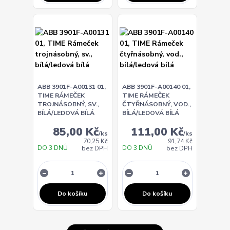
ABB 3901F-A00131 01,
ABB 3901F-A00140 01,
TIME RÁMEČEK
TIME RÁMEČEK
TROJNÁSOBNÝ, SV.,
ČTYŘNÁSOBNÝ, VOD.,
BÍLÁ/LEDOVÁ BÍLÁ
BÍLÁ/LEDOVÁ BÍLÁ
85,00 Kč
111,00 Kč
/
ks
/
ks
70,25 Kč
91,74 Kč
DO 3 DNŮ
DO 3 DNŮ
bez DPH
bez DPH
Do košíku
Do košíku