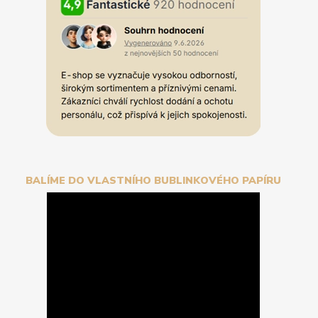
BALÍME DO VLASTNÍHO BUBLINKOVÉHO PAPÍRU