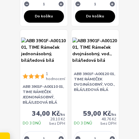
Do košíku
Do košíku
1
ABB 3901F-A00120 01,
hodnocení
TIME RÁMEČEK
DVOJNÁSOBNÝ, VOD.,
ABB 3901F-A00110 01,
BÍLÁ/LEDOVÁ BÍLÁ
TIME RÁMEČEK
JEDNONÁSOBNÝ,
BÍLÁ/LEDOVÁ BÍLÁ
34,00 Kč
59,00 Kč
/
ks
/
ks
28,10 Kč
48,76 Kč
DO 3 DNŮ
DO 3 DNŮ
bez DPH
bez DPH