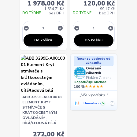
1 978,00 Kč
120,00 Kč
1 634,71 Kč
99,17 Kč
DO TÝDNE
DO TÝDNE
bez DPH
bez DPH
Do košíku
Do košíku
Recenze obchodu od
zákazníka
Ověřený
zákazník
Přidáno 7. srpna
Doporučuje obchod
★★★★★
100 %
Vče v pořádku.
ABB 3299E-A00100 01
ELEMENT KRYT
Heureka.cz
i
✓
STMÍVAČE S
KRÁTKOCESTNÝM
OVLÁDÁNÍM,
BÍLÁ/LEDOVÁ BÍLÁ
272,00 Kč