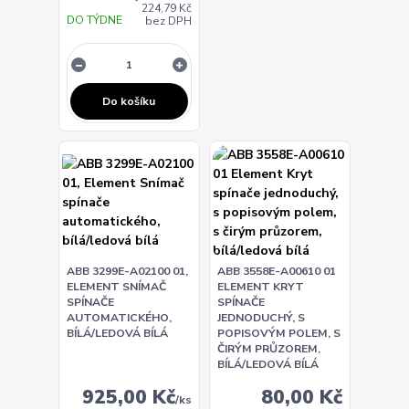
224,79 Kč
DO TÝDNE
bez DPH
Do košíku
ABB 3299E-A02100 01,
ABB 3558E-A00610 01
ELEMENT SNÍMAČ
ELEMENT KRYT
SPÍNAČE
SPÍNAČE
AUTOMATICKÉHO,
JEDNODUCHÝ, S
BÍLÁ/LEDOVÁ BÍLÁ
POPISOVÝM POLEM, S
ČIRÝM PRŮZOREM,
BÍLÁ/LEDOVÁ BÍLÁ
925,00 Kč
80,00 Kč
/
ks