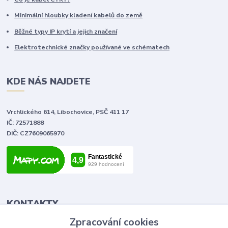
Minimální hloubky kladení kabelů do země
Běžné typy IP krytí a jejich značení
Elektrotechnické značky používané ve schématech
KDE NÁS NAJDETE
Vrchlického 614, Libochovice, PSČ 411 17
IČ: 72571888
DIČ: CZ7609065970
KONTAKTY
Zpracování cookies