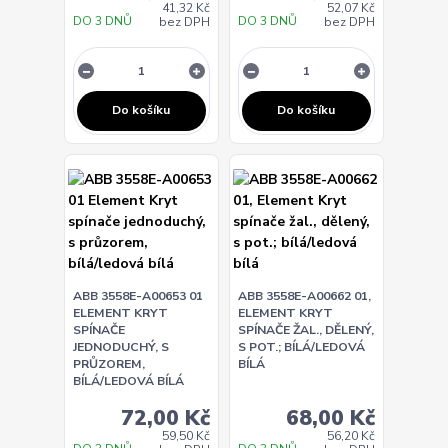
41,32 Kč
52,07 Kč
DO 3 DNŮ
DO 3 DNŮ
bez DPH
bez DPH
Do košíku
Do košíku
ABB 3558E-A00653 01
ABB 3558E-A00662 01,
ELEMENT KRYT
ELEMENT KRYT
SPÍNAČE
SPÍNAČE ŽAL., DĚLENÝ,
JEDNODUCHÝ, S
S POT.; BÍLÁ/LEDOVÁ
PRŮZOREM,
BÍLÁ
BÍLÁ/LEDOVÁ BÍLÁ
72,00 Kč
68,00 Kč
59,50 Kč
56,20 Kč