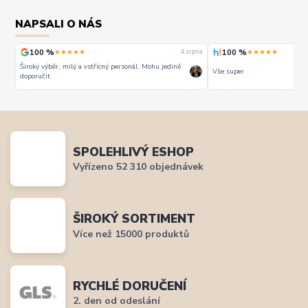
NAPSALI O NÁS
100 %
100 %
★★★★★
★★★★★
rpna
4. srpna
Široký výběr, milý a vstřícný personál. Mohu jedině
Vše super
doporučit.
SPOLEHLIVÝ ESHOP
Vyřízeno 52 310 objednávek
ŠIROKÝ SORTIMENT
Více než 15000 produktů
RYCHLÉ DORUČENÍ
2. den od odeslání