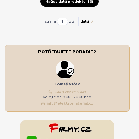
Načíst další produkty (13)
strana
z 2
další
POTŘEBUJETE PORADIT?
Tomáš Vlček
+420 702 090 443
volejte od 9,00 - 20,00 hod
info@elektromaterial.cz