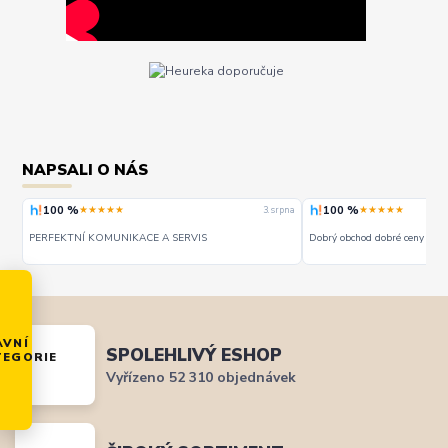
NAPSALI O NÁS
100 %
100 %
★★★★★
★★★★★
rpna
3. srpna
PERFEKTNÍ KOMUNIKACE A SERVIS
Dobrý obchod dobré ceny - do
AVNÍ
SPOLEHLIVÝ ESHOP
TEGORIE
Vyřízeno 52 310 objednávek