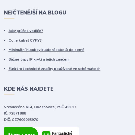
NEJČTENĚJŠÍ NA BLOGU
Jaký průřez vodiče?
Co je kabel CYKY?
Minimální hloubky kladení kabelů do země
Běžné typy IP krytí a jejich značení
Elektrotechnické značky používané ve schématech
KDE NÁS NAJDETE
Vrchlického 614, Libochovice, PSČ 411 17
IČ: 72571888
DIČ: CZ7609065970