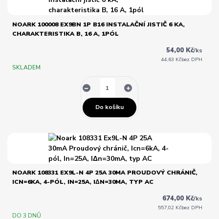
NOARK 100008 EX9BN 1P B16 INSTALAČNÍ JISTIČ 6 KA,
CHARAKTERISTIKA B, 16 A, 1PÓL
54,00 Kč
/
ks
44,63 Kč
bez DPH
SKLADEM
Do košíku
NOARK 108331 EX9L-N 4P 25A 30MA PROUDOVÝ CHRÁNIČ,
ICN=6KA, 4-PÓL, IN=25A, IΔN=30MA, TYP AC
674,00 Kč
/
ks
557,02 Kč
bez DPH
DO 3 DNŮ