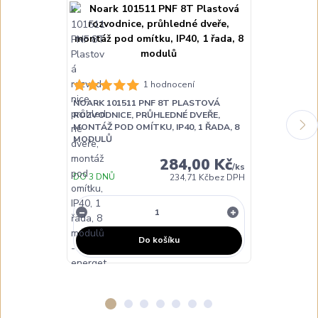
1 hodnocení
NOARK 101511 PNF 8T PLASTOVÁ
NOARK 10151
ROZVODNICE, PRŮHLEDNÉ DVEŘE,
ROZVODNICE,
MONTÁŽ POD OMÍTKU, IP40, 1 ŘADA, 8
MONTÁŽ POD O
MODULŮ
MODULŮ
284,00 Kč
/
ks
DO 3 DNŮ
DO 3 DNŮ
234,71 Kč
bez DPH
Do košíku