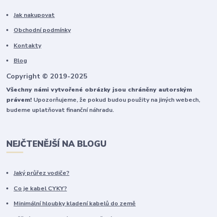
Jak nakupovat
Obchodní podmínky
Kontakty
Blog
Copyright © 2019-2025
Všechny námi vytvořené obrázky jsou chráněny autorským
právem!
Upozorňujeme, že pokud budou použity na jiných webech,
budeme uplatňovat finanční náhradu.
NEJČTENĚJŠÍ NA BLOGU
Jaký průřez vodiče?
Co je kabel CYKY?
Minimální hloubky kladení kabelů do země