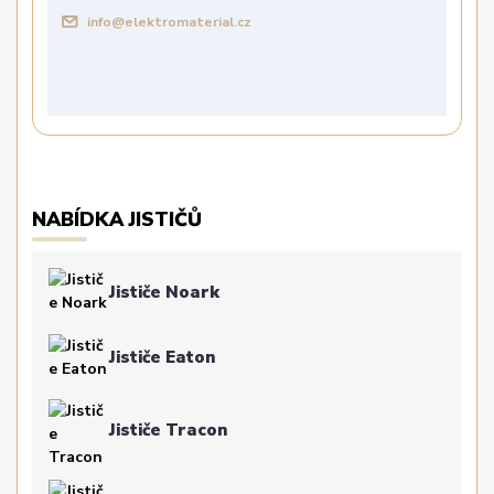
info@elektromaterial.cz
NABÍDKA JISTIČŮ
Jističe Noark
Jističe Eaton
Jističe Tracon