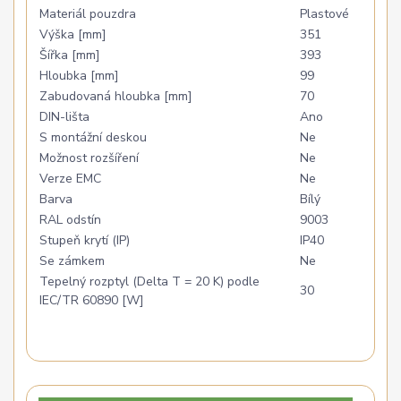
Materiál pouzdra
Plastové
Výška [mm]
351
Šířka [mm]
393
Hloubka [mm]
99
Zabudovaná hloubka [mm]
70
DIN-lišta
Ano
S montážní deskou
Ne
Možnost rozšíření
Ne
Verze EMC
Ne
Barva
Bílý
RAL odstín
9003
Stupeň krytí (IP)
IP40
Se zámkem
Ne
Tepelný rozptyl (Delta T = 20 K) podle
30
IEC/TR 60890 [W]