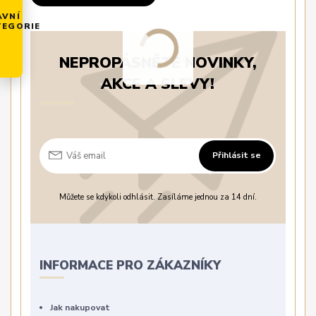
AVNÍ
TEGORIE
NEPROPÁSNĚTE NOVINKY,
AKCE A SLEVY!
Přihlásit se
Můžete se kdykoli odhlásit. Zasíláme jednou za 14 dní.
INFORMACE PRO ZÁKAZNÍKY
Jak nakupovat