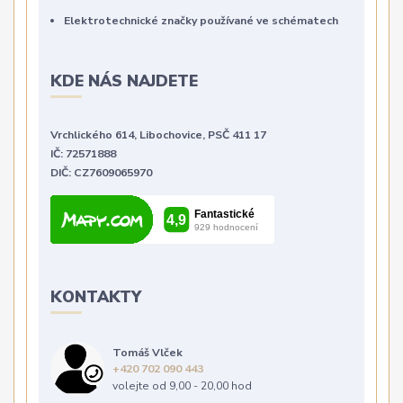
Elektrotechnické značky používané ve schématech
KDE NÁS NAJDETE
Vrchlického 614, Libochovice, PSČ 411 17
IČ: 72571888
DIČ: CZ7609065970
KONTAKTY
Tomáš Vlček
+420 702 090 443
volejte od 9,00 - 20,00 hod