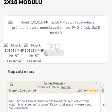
2X18 MODULŮ
Napsali o nás
Radek Polach
✓
i
i
Přidáno 4. srpna
·
Google
★★★
Doporučuje obchod
100 %
★★★★★
Doporu
Můžu hodnotit maximálním počtem hvězdiček, rychlost vyřízení
objednávky a precizní zabalení. Každý sáček popsány, super ceny.
rychl
+
Vřele doporučuji