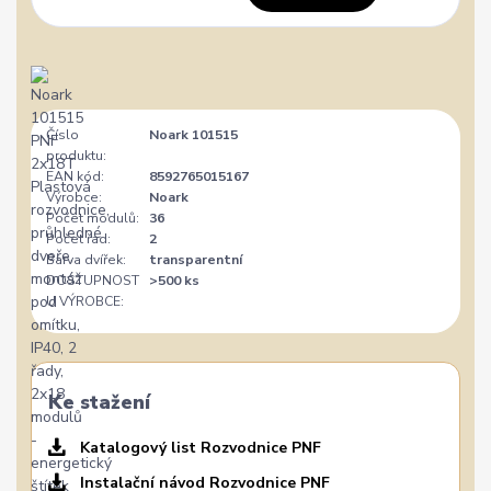
Číslo
Noark 101515
produktu:
EAN kód:
8592765015167
Výrobce:
Noark
Počet modulů:
36
Počet řad:
2
Barva dvířek:
transparentní
DOSTUPNOST
>500 ks
U VÝROBCE:
Ke stažení
Katalogový list Rozvodnice PNF
Instalační návod Rozvodnice PNF