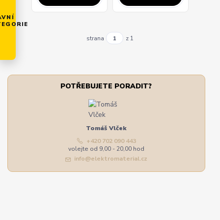
AVNÍ
TEGORIE
strana
z 1
POTŘEBUJETE PORADIT?
Tomáš Vlček
+420 702 090 443
volejte od 9,00 - 20,00 hod
info@elektromaterial.cz