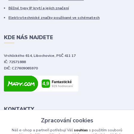
Běžné typy IP krytí a jejich značení
Elektrotechnické značky používané ve schématech
KDE NÁS NAJDETE
Vrchlického 614, Libochovice, PSČ 411 17
IČ: 72571888
DIČ: CZ7609065970
KONTAKTY
Zpracování cookies
Tomáš Vlček
Náš e-shop a partneři potřebují Váš
souhlas
s použitím souborů
+420 702 090 443