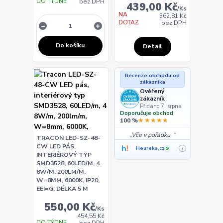
DO TÝDNE
bez DPH
439,00 Kč
/
Ks
NA
362,81 Kč
DOTAZ
bez DPH
Do košíku
Detail
Recenze obchodu od
zákazníka
Ověřený
zákazník
Přidáno 7. srpna
Doporučuje obchod
★★★★★
100 %
Vče v pořádku.
TRACON LED-SZ-48-
CW LED PÁS,
Heureka.cz
i
✓
INTERIÉROVÝ TYP
SMD3528, 60LED/M, 4
8W/M, 200LM/M,
W=8MM, 6000K, IP20,
EEI=G, DÉLKA 5 M
550,00 Kč
/
Ks
454,55 Kč
DO TÝDNE
bez DPH