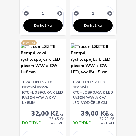
Do košíku
Do košíku
Novinka
TRACON LSZT8
TRACON LSZTC8
BEZSPÁJKOVÁ
BEZSPÁJ.
RYCHLOSPOJKA K LED
RYCHLOSPOJKA K LED
PÁSEM WW A CW,
PÁSEM WW A CW
L=8MM
LED, VODIČE 15 CM
32,00 Kč
39,00 Kč
/
ks
/
Ks
26,45 Kč
32,23 Kč
DO TÝDNE
DO TÝDNE
bez DPH
bez DPH