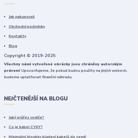
Jak nakupovat
Obchodní podmínky
Kontakty
Blog
Copyright © 2019-2025
Všechny námi vytvořené obrázky jsou chráněny autorským
právem!
Upozorňujeme, že pokud budou použity na jiných webech,
budeme uplatňovat finanční náhradu.
NEJČTENĚJŠÍ NA BLOGU
Jaký průřez vodiče?
Co je kabel CYKY?
Minimální hloubky kladení kabelů do země