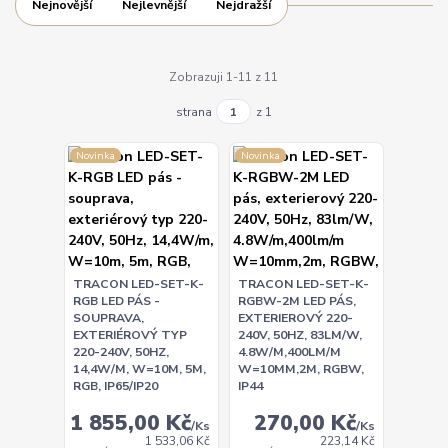
Nejnovější
Nejlevnější
Nejdražší
Zobrazuji 1-11 z 11
strana
z 1
Novinka
Novinka
TRACON LED-SET-K-
TRACON LED-SET-K-
RGB LED PÁS -
RGBW-2M LED PÁS,
SOUPRAVA,
EXTERIEROVÝ 220-
EXTERIÉROVÝ TYP
240V, 50HZ, 83LM/W,
220-240V, 50HZ,
4.8W/M,400LM/M
14,4W/M, W=10M, 5M,
W=10MM,2M, RGBW,
RGB, IP65/IP20
IP44
1 855,00 Kč
270,00 Kč
/
Ks
/
Ks
1 533,06 Kč
223,14 Kč