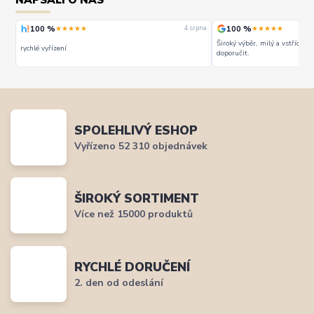
100 %
100 %
★★★★★
★★★★★
rpna
4. srpna
Široký výběr, milý a vstřícný 
rychlé vyřízení
doporučit.
SPOLEHLIVÝ ESHOP
Vyřízeno 52 310 objednávek
ŠIROKÝ SORTIMENT
Více než 15000 produktů
RYCHLÉ DORUČENÍ
2. den od odeslání