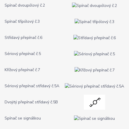
Spínač dvoupólový č.2
Spínač třípólový č.3
Střídavý přepínač č.6
Sériový přepínač č.5
Křížový přepínač č.7
Sériový přepínač střídavý č.5A
Dvojitý přepínač střídavý č.5B
Spínač se signálkou