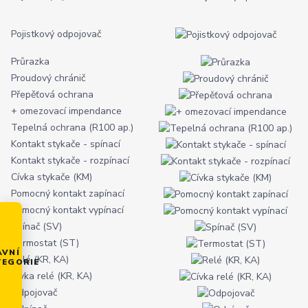
Pojistkový odpojovač
Průrazka
Proudový chránič
Přepěťová ochrana
+ omezovací impendance
Tepelná ochrana (R100 ap.)
Kontakt stykače - spínací
Kontakt stykače - rozpínací
Cívka stykače (KM)
Pomocný kontakt zapínací
Pomocný kontakt vypínací
Spínač (SV)
Termostat (ST)
AVNÍ
Relé (KR, KA)
TEGORIE
Cívka relé (KR, KA)
Odpojovač