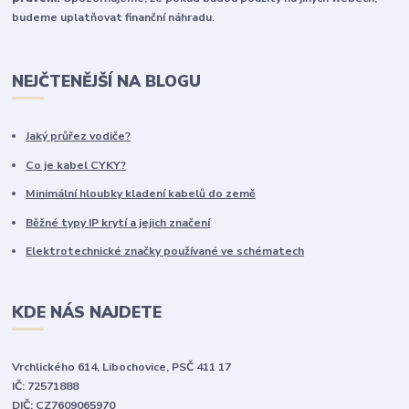
budeme uplatňovat finanční náhradu.
NEJČTENĚJŠÍ NA BLOGU
Jaký průřez vodiče?
Co je kabel CYKY?
Minimální hloubky kladení kabelů do země
Běžné typy IP krytí a jejich značení
Elektrotechnické značky používané ve schématech
KDE NÁS NAJDETE
Vrchlického 614, Libochovice, PSČ 411 17
IČ: 72571888
DIČ: CZ7609065970