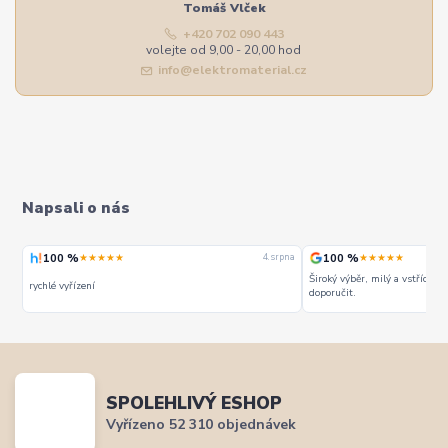
Tomáš Vlček
+420 702 090 443
volejte od 9,00 - 20,00 hod
info@elektromaterial.cz
Napsali o nás
100 %
100 %
★★★★★
★★★★★
rpna
4. srpna
Široký výběr, milý a vstřícný 
rychlé vyřízení
doporučit.
SPOLEHLIVÝ ESHOP
Vyřízeno 52 310 objednávek