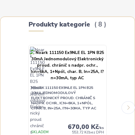
Produkty kategorie
8
NOARK 111150 EX9NLE EL 1PN B25
NOARK 111151
30MA JEDNOMODULOVÝ
30MA JEDNO
ELEKTRONICKÝ PROUD. CHRÁNIČ S
ELEKTRONICK
NADPR. OCHR., ICN=6KA, 1+NPÓL,
NADPR. OCHR.
CHAR. B, IN=25A, I?N=30MA, TYP AC
CHAR. B, IN=
670,00 Kč
/
ks
SKLADEM
SKLADEM
553,72 Kč
bez DPH