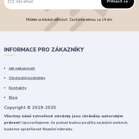
Přihlásit se
Můžete se kdykoli odhlásit. Zasíláme jednou za 14 dní.
INFORMACE PRO ZÁKAZNÍKY
Jak nakupovat
Obchodní podmínky
Kontakty
Blog
Copyright © 2019-2025
Všechny námi vytvořené obrázky jsou chráněny autorským
právem!
Upozorňujeme, že pokud budou použity na jiných webech,
budeme uplatňovat finanční náhradu.