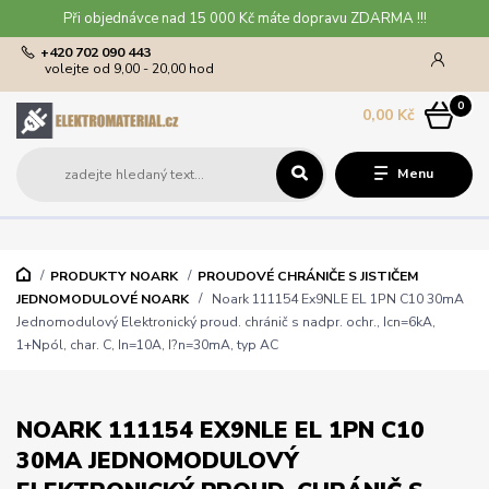
Při objednávce nad 15 000 Kč máte dopravu ZDARMA !!!
+420 702 090 443
volejte od 9,00 - 20,00 hod
0
0,00 Kč
Menu
PRODUKTY NOARK
PROUDOVÉ CHRÁNIČE S JISTIČEM
JEDNOMODULOVÉ NOARK
Noark 111154 Ex9NLE EL 1PN C10 30mA
Jednomodulový Elektronický proud. chránič s nadpr. ochr., Icn=6kA,
1+Npól, char. C, In=10A, I?n=30mA, typ AC
NOARK 111154 EX9NLE EL 1PN C10
30MA JEDNOMODULOVÝ