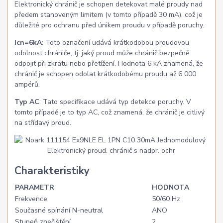
Elektronický chránič je schopen detekovat malé proudy nad
předem stanoveným limitem (v tomto případě 30 mA), což je
důležité pro ochranu před únikem proudu v případě poruchy.
Icn=6kA
: Toto označení udává krátkodobou proudovou
odolnost chrániče, tj. jaký proud může chránič bezpečně
odpojit při zkratu nebo přetížení. Hodnota 6 kA znamená, že
chránič je schopen odolat krátkodobému proudu až 6 000
ampérů.
Typ AC
: Tato specifikace udává typ detekce poruchy. V
tomto případě je to typ AC, což znamená, že chránič je citlivý
na střídavý proud.
Charakteristiky
PARAMETR
HODNOTA
Frekvence
50/60 Hz
Současné spínání N-neutral
ANO
Stupeň znečištění
2