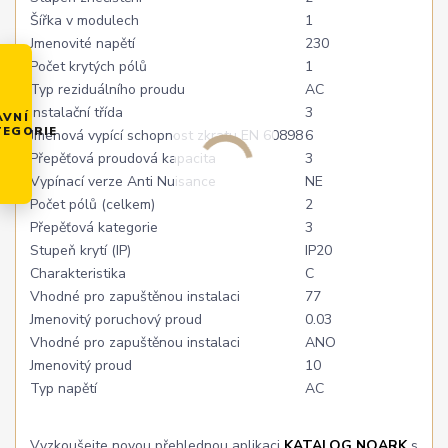
Šířka v modulech
1
Jmenovité napětí
230
Počet krytých pólů
1
Typ reziduálního proudu
AC
Instalační třída
3
AVNÍ
TEGORIE
Jmenová vypící schopnost zkratu EN 60898
6
Přepěťová proudová kapacita
3
Vypínací verze Anti Nuisance
NE
Počet pólů (celkem)
2
Přepěťová kategorie
3
Stupeň krytí (IP)
IP20
Charakteristika
C
Vhodné pro zapuštěnou instalaci
77
Jmenovitý poruchový proud
0.03
Vhodné pro zapuštěnou instalaci
ANO
Jmenovitý proud
10
Typ napětí
AC
Vyzkoušejte novou přehlednou aplikaci
KATALOG NOARK
s