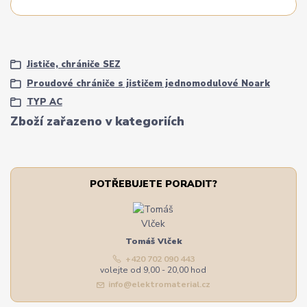
Jističe, chrániče SEZ
Proudové chrániče s jističem jednomodulové Noark
TYP AC
Zboží zařazeno v kategoriích
POTŘEBUJETE PORADIT?
Tomáš Vlček
+420 702 090 443
volejte od 9,00 - 20,00 hod
info@elektromaterial.cz