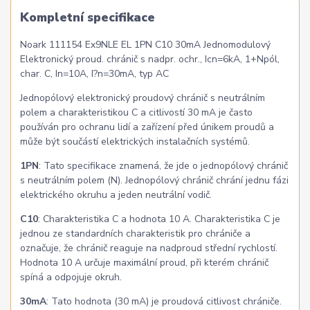
Kompletní specifikace
Noark 111154 Ex9NLE EL 1PN C10 30mA Jednomodulový
Elektronický proud. chránič s nadpr. ochr., Icn=6kA, 1+Npól,
char. C, In=10A, I?n=30mA, typ AC
Jednopólový elektronický proudový chránič s neutrálním
polem a charakteristikou C a citlivostí 30 mA je často
používán pro ochranu lidí a zařízení před únikem proudů a
může být součástí elektrických instalačních systémů.
1PN
: Tato specifikace znamená, že jde o jednopólový chránič
s neutrálním polem (N). Jednopólový chránič chrání jednu fázi
elektrického okruhu a jeden neutrální vodič.
C10
: Charakteristika C a hodnota 10 A. Charakteristika C je
jednou ze standardních charakteristik pro chrániče a
označuje, že chránič reaguje na nadproud střední rychlostí.
Hodnota 10 A určuje maximální proud, při kterém chránič
spíná a odpojuje okruh.
30mA
: Tato hodnota (30 mA) je proudová citlivost chrániče.