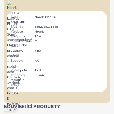
Číslo
Noark 111154
produktu:
EAN kód:
8592765111548
Výrobce:
Noark
Max.proud:
10 A
Charakteristika
C
zátěže:
Zkratový
6 kA
proud:
Svodový
AC
proud:
Počet pólů:
1+N
Jmenovitý
30 mA
reziduální
proud:
SOUVISEJÍCÍ PRODUKTY