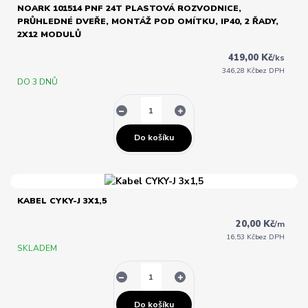
NOARK 101514 PNF 24T PLASTOVÁ ROZVODNICE,
PRŮHLEDNÉ DVEŘE, MONTÁŽ POD OMÍTKU, IP40, 2 ŘADY,
2X12 MODULŮ
419,00 Kč
/
ks
346,28 Kč
bez DPH
DO 3 DNŮ
Do košíku
KABEL CYKY-J 3X1,5
20,00 Kč
/
m
16,53 Kč
bez DPH
SKLADEM
Do košíku