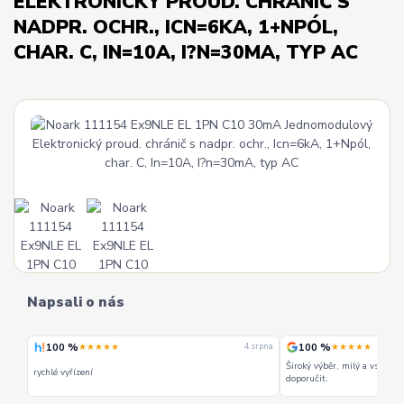
ELEKTRONICKÝ PROUD. CHRÁNIČ S
NADPR. OCHR., ICN=6KA, 1+NPÓL,
CHAR. C, IN=10A, I?N=30MA, TYP AC
Napsali o nás
100 %
100 %
★★★★★
★★★★★
4. srpna
Široký výběr, milý a vstřícný perso
rychlé vyřízení
doporučit.