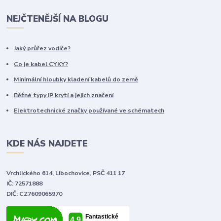
NEJČTENĚJŠÍ NA BLOGU
Jaký průřez vodiče?
Co je kabel CYKY?
Minimální hloubky kladení kabelů do země
Běžné typy IP krytí a jejich značení
Elektrotechnické značky používané ve schématech
KDE NÁS NAJDETE
Vrchlického 614, Libochovice, PSČ 411 17
IČ: 72571888
DIČ: CZ7609065970