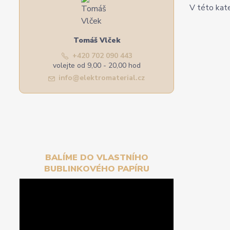
V této kate
Tomáš Vlček
+420 702 090 443
volejte od 9,00 - 20,00 hod
info@elektromaterial.cz
BALÍME DO VLASTNÍHO
BUBLINKOVÉHO PAPÍRU