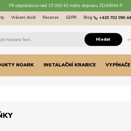
Při objednávce nad 15 000 Kč máte dopravu ZDARMA !!!
ty
Vrácení zboží
Recenze
GDPR
Blog
+420 702 090 4
Hledat
v
DUKTY NOARK
INSTALAČNÍ KRABICE
VYPÍNAČE
ŇKY