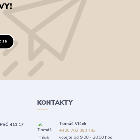
VY!
t se
KONTAKTY
Tomáš Vlček
 PSČ 411 17
+420 702 090 443
volejte od 9,00 - 20,00 hod