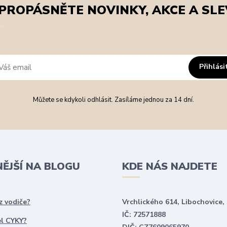
PROPÁSNĚTE NOVINKY, AKCE A SLE
Přihlási
Můžete se kdykoli odhlásit. Zasíláme jednou za 14 dní.
NĚJŠÍ NA BLOGU
KDE NÁS NAJDETE
z vodiče?
Vrchlického 614, Libochovice,
IČ: 72571888
el CYKY?