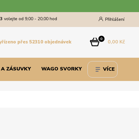
43
volejte od 9,00 - 20,00 hod
Přihlášení
0
0,00 Kč
yřízeno přes 52310 objednávek
 A ZÁSUVKY
WAGO SVORKY
VÍCE