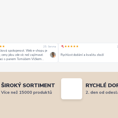
★★
★★★★★
25. června
ková spokojenost. Web e-shopu je
, ceny jdou zde víc než zajímavé.
Rychlost dodání a kvalitu zboží
aci s panem Tomášem Vlčkem
zvednout. Reaguje okamžitě na
e-maily. Zboží přišlo ve slíbeném
Precizně zabalené s průvodním
milé. “ zde nakupuji, zde jsem doma
ŠIROKÝ SORTIMENT
RYCHLÉ DO
Více než 15000 produktů
2. den od odesl