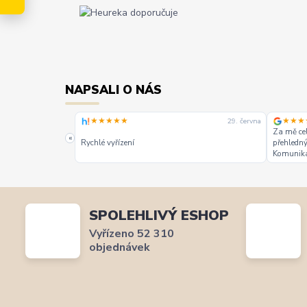
NAPSALI O NÁS
★★★★★
★★★
29. června
29. června
Za mě cel
dnání. Materiál
«
Rychlé vyřízení
přehledný
Komunik
musím vy
hovory a 
termínu. 
dopisem, 
“ 👍
SPOLEHLIVÝ ESHOP
Vyřízeno 52 310
objednávek