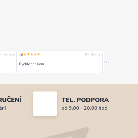
★★★★★
★★★★★
24. června
24. června
Naprostá spokojeno
»
Rychlé doručení
způsobem komunikace
zboží. Olda.
RUČENÍ
TEL. PODPORA
ání
od 9,00 - 20,00 hod