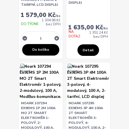
DISPLEJ
TARIFNÍ, LCD DISPLEJ
1 579,00 Kč
/
ks
1 304,96 Kč
DO TÝDNE
bez DPH
1 635,00 Kč
/
ks
NA
1 351,24 Kč
DOTAZ
bez DPH
Do košíku
Detail
NOARK 107294
NOARK 107295
EX9EMS 1P 2M 100A
EX9EMS 3P 4M 100A
MO 2T SMART
2T SMART
ELEKTROMĚR 1-
ELEKTROMĚR 3-
POLOVÝ, 2-
POLOVÝ, 4-
MODULOVÝ, 100 A,
MODULOVÝ, 100 A, 2-