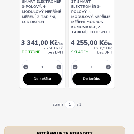
SMART ELEKTROMĚR
2T SMART
3-POLOVÝ, 4-
ELEKTROMĚR 3-
MODULOVÝ, NEPŘÍMÉ
POLOVÝ, 4-
MĚŘENÍ, 2-TARIFNÍ,
MODULOVÝ, NEPŘÍMÉ
LCD DISPLEJ
MĚŘENÍ, MODBUS-
KOMUNIKACE, 2-
TARIFNÍ, LCD DISPLEJ
3 341,00 Kč
4 255,00 Kč
/
ks
/
ks
2 761,16 Kč
3 516,53 Kč
DO TÝDNE
SKLADEM
bez DPH
bez DPH
Do košíku
Do košíku
strana
z 1
POTŘEBUJETE PORADIT?