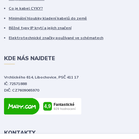
Co je kabel CYKY?
Minimální hloubky kladení kabelů do země
Běžné typy IP krytí a jejich značení
Elektrotechnické značky používané ve schématech
KDE NÁS NAJDETE
Vrchlického 614, Libochovice, PSČ 411 17
IČ: 72571888
DIČ: CZ7609065970
KONTAKTY