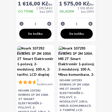
1 616,00 Kč
1 575,00 Kč
/
ks
/
ks
1 335,54 Kč
1 301,65 Kč
DO TÝDNE
SKLADEM
bez DPH
bez DPH
Do košíku
Do košíku
1
NOARK 107293
hodnocení
EX9EMS 1P 2M 100A
MB 2T SMART
NOARK 107292
ELEKTROMĚR 1-
EX9EMS 1P 2M 100A
POLOVÝ, 2-
2T SMART
MODULOVÝ, 100 A,
ELEKTROMĚR 1-
MBUS-KOMUNIKACE,
POLOVÝ, 2-
2-TARIFNÍ, LCD
MODULOVÝ, 100 A, 2-