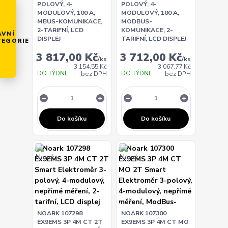
POLOVÝ, 4-
POLOVÝ, 4-
MODULOVÝ, 100 A,
MODULOVÝ, 100 A,
MBUS-KOMUNIKACE,
MODBUS-
2-TARIFNÍ, LCD
KOMUNIKACE, 2-
AVNÍ
DISPLEJ
TARIFNÍ, LCD DISPLEJ
TEGORIE
3 817,00 Kč
3 712,00 Kč
/
ks
/
ks
3 154,55 Kč
3 067,77 Kč
DO TÝDNE
DO TÝDNE
bez DPH
bez DPH
Do košíku
Do košíku
NOARK 107298
NOARK 107300
EX9EMS 3P 4M CT 2T
EX9EMS 3P 4M CT MO