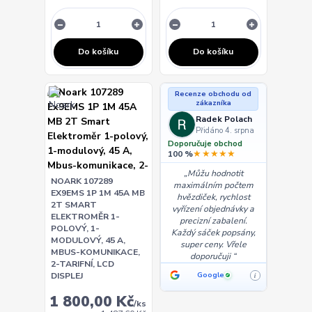
Do košíku
Do košíku
Recenze obchodu od
zákazníka
Radek Polach
Přidáno 4. srpna
Doporučuje obchod
★★★★★
100 %
Můžu hodnotit
NOARK 107289
maximálním počtem
EX9EMS 1P 1M 45A MB
hvězdiček, rychlost
2T SMART
vyřízení objednávky a
ELEKTROMĚR 1-
precizní zabalení.
POLOVÝ, 1-
Každý sáček popsány,
MODULOVÝ, 45 A,
super ceny. Vřele
MBUS-KOMUNIKACE,
doporučuji
2-TARIFNÍ, LCD
DISPLEJ
Google
i
✓
1 800,00 Kč
/
ks