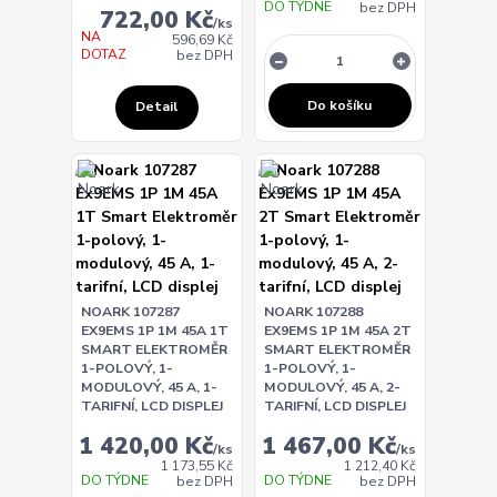
DO TÝDNE
bez DPH
722,00 Kč
/
ks
NA
596,69 Kč
DOTAZ
bez DPH
Do košíku
Detail
NOARK 107287
NOARK 107288
EX9EMS 1P 1M 45A 1T
EX9EMS 1P 1M 45A 2T
SMART ELEKTROMĚR
SMART ELEKTROMĚR
1-POLOVÝ, 1-
1-POLOVÝ, 1-
MODULOVÝ, 45 A, 1-
MODULOVÝ, 45 A, 2-
TARIFNÍ, LCD DISPLEJ
TARIFNÍ, LCD DISPLEJ
1 420,00 Kč
1 467,00 Kč
/
ks
/
ks
1 173,55 Kč
1 212,40 Kč
DO TÝDNE
DO TÝDNE
bez DPH
bez DPH