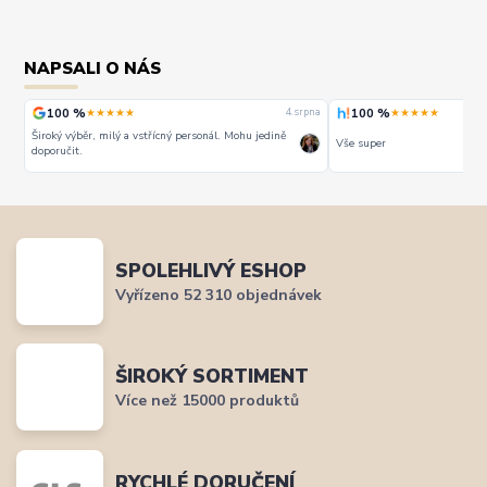
NAPSALI O NÁS
100 %
100 %
★★★★★
★★★★★
rpna
4. srpna
Široký výběr, milý a vstřícný personál. Mohu jedině
Vše super
doporučit.
SPOLEHLIVÝ ESHOP
Vyřízeno 52 310 objednávek
ŠIROKÝ SORTIMENT
Více než 15000 produktů
RYCHLÉ DORUČENÍ