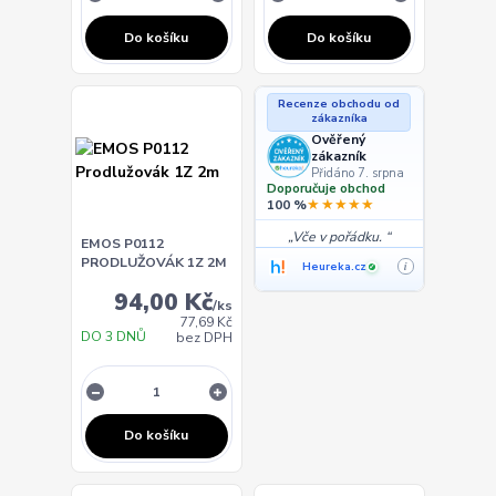
Do košíku
Do košíku
Recenze obchodu od
zákazníka
Ověřený
zákazník
Přidáno 7. srpna
Doporučuje obchod
★★★★★
100 %
Vče v pořádku.
EMOS P0112
PRODLUŽOVÁK 1Z 2M
Heureka.cz
i
✓
94,00 Kč
/
ks
77,69 Kč
DO 3 DNŮ
bez DPH
Do košíku