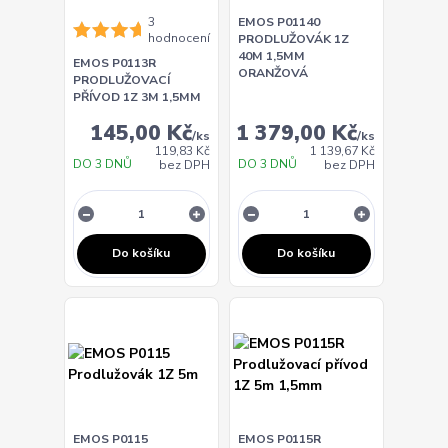
3
EMOS P01140
hodnocení
PRODLUŽOVÁK 1Z
40M 1,5MM
EMOS P0113R
ORANŽOVÁ
PRODLUŽOVACÍ
PŘÍVOD 1Z 3M 1,5MM
145,00 Kč
1 379,00 Kč
/
ks
/
ks
119,83 Kč
1 139,67 Kč
DO 3 DNŮ
DO 3 DNŮ
bez DPH
bez DPH
Do košíku
Do košíku
EMOS P0115
EMOS P0115R