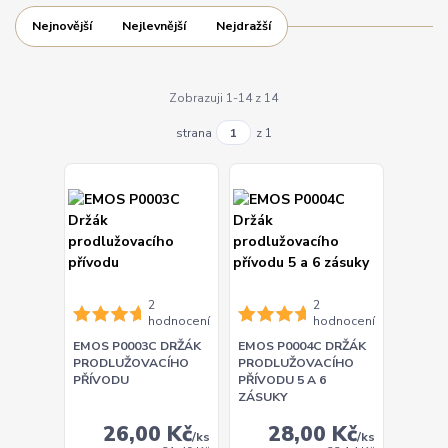
Nejnovější
Nejlevnější
Nejdražší
Zobrazuji 1-14 z 14
strana
z 1
2
2
hodnocení
hodnocení
EMOS P0003C DRŽÁK
EMOS P0004C DRŽÁK
PRODLUŽOVACÍHO
PRODLUŽOVACÍHO
PŘÍVODU
PŘÍVODU 5 A 6
ZÁSUKY
26,00 Kč
28,00 Kč
/
ks
/
ks