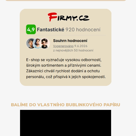
BALÍME DO VLASTNÍHO BUBLINKOVÉHO PAPÍRU