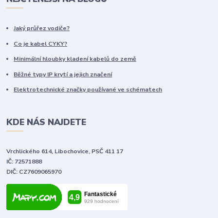
Jaký průřez vodiče?
Co je kabel CYKY?
Minimální hloubky kladení kabelů do země
Běžné typy IP krytí a jejich značení
Elektrotechnické značky používané ve schématech
KDE NÁS NAJDETE
Vrchlického 614, Libochovice, PSČ 411 17
IČ: 72571888
DIČ: CZ7609065970