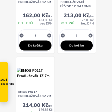
PRODLUŽOVÁK 1Z 5M
PRODLUŽOVACÍ
PŘÍVOD 1Z 5M 1,5MM
162,00 Kč
213,00 Kč
/
ks
/
ks
133,88 Kč
176,03 Kč
DO 3 DNŮ
DO 3 DNŮ
bez DPH
bez DPH
Do košíku
Do košíku
AVNÍ
TEGORIE
EMOS P0117
PRODLUŽOVÁK 1Z 7M
214,00 Kč
/
ks
176,86 Kč