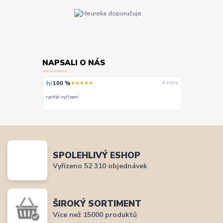
NAPSALI O NÁS
100 %
100 %
★★★★★
★★
4. srpna
4. srpna
diček,
Široký výběr, mi
abalení.
rychlé vyřízení
doporučit.
doporučuji
SPOLEHLIVÝ ESHOP
Vyřízeno 52 310 objednávek
ŠIROKÝ SORTIMENT
Více než 15000 produktů