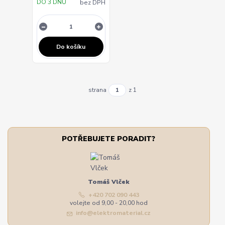
DO 3 DNŮ
bez DPH
Do košíku
strana
z 1
POTŘEBUJETE PORADIT?
Tomáš Vlček
+420 702 090 443
volejte od 9,00 - 20,00 hod
info@elektromaterial.cz