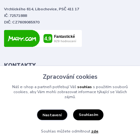
Vrchlického 614, Libochovice, PSČ 411 17
IČ: 72571888
DIČ: CZ7609065970
KONTAKTY
Zpracování cookies
Tomáš Vlček
Náš e-shop a partneři potřebují Váš
souhlas
s použitím souborů
+420 702 090 443
cookies, aby Vám mohli zobrazovat informace týkající se Vašich
volejte od 9,00 - 20,00 hod
zájmů.
info@elektromaterial.cz
Souhlasím
Nastavení
Souhlas můžete odmítnout
zde
.