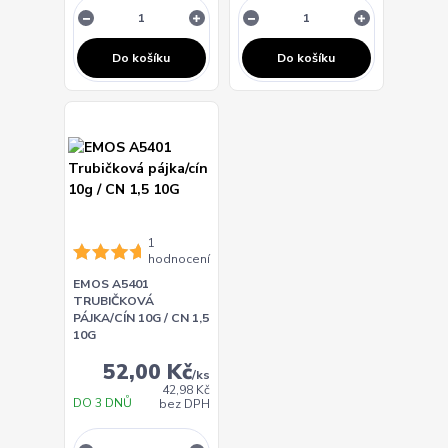
Do košíku
Do košíku
1
hodnocení
EMOS A5401
TRUBIČKOVÁ
PÁJKA/CÍN 10G / CN 1,5
10G
52,00 Kč
/
ks
42,98 Kč
DO 3 DNŮ
bez DPH