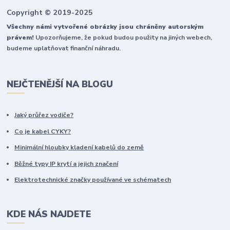
Copyright © 2019-2025
Všechny námi vytvořené obrázky jsou chráněny autorským
právem!
Upozorňujeme, že pokud budou použity na jiných webech,
budeme uplatňovat finanční náhradu.
NEJČTENĚJŠÍ NA BLOGU
Jaký průřez vodiče?
Co je kabel CYKY?
Minimální hloubky kladení kabelů do země
Běžné typy IP krytí a jejich značení
Elektrotechnické značky používané ve schématech
KDE NÁS NAJDETE