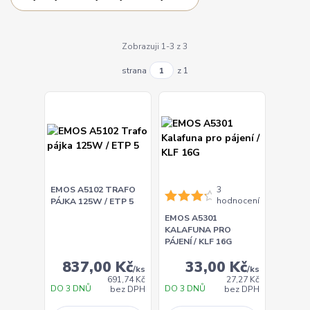
Zobrazuji 1-3 z 3
strana
z 1
EMOS A5102 TRAFO
3
hodnocení
PÁJKA 125W / ETP 5
EMOS A5301
KALAFUNA PRO
PÁJENÍ / KLF 16G
837,00 Kč
33,00 Kč
/
ks
/
ks
691,74 Kč
27,27 Kč
DO 3 DNŮ
DO 3 DNŮ
bez DPH
bez DPH