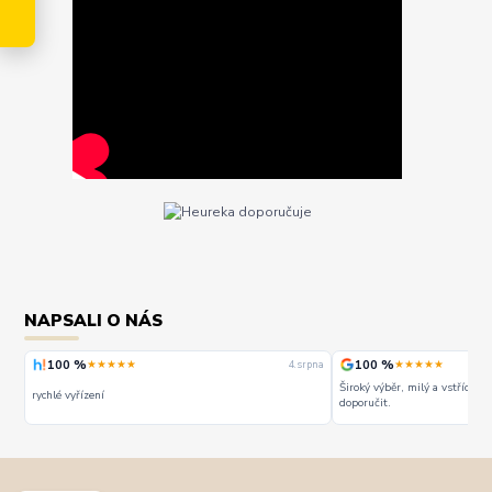
NAPSALI O NÁS
100 %
100 %
★★★★★
★★★★★
rpna
4. srpna
Široký výběr, milý a vstřícný 
rychlé vyřízení
doporučit.