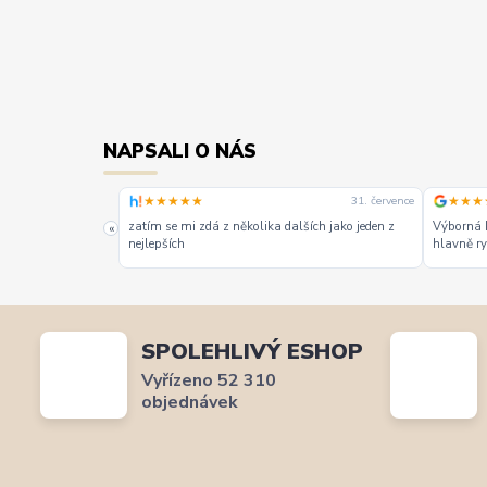
NAPSALI O NÁS
★★★★★
★★★
1. srpna
31. července
zatím se mi zdá z několika dalších jako jeden z
Výborná 
«
nejlepších
hlavně ry
SPOLEHLIVÝ ESHOP
Vyřízeno 52 310
objednávek