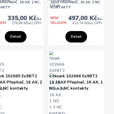
PŘEPÍNAČ, 16 AX, 2 NC,
16AX PŘEPÍNAČ, 16 AX, 3 NC
AKTY
KONTAKTY
335,00 Kč
497,00 Kč
NENÍ
/
ks
/
ks
DEM
SKLADEM
276,86 Kč
bez DPH
410,74 Kč
bez DPH
Detail
Detail