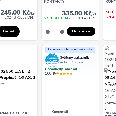
T
KONTAKTY
KONT
245,00 Kč
335,00 Kč
NENÍ
/
ks
/
ks
SKLA
202,48 Kč
bez DPH
VÝPRODEJ 1KS
276,86 Kč
bez DPH
Do košíku
Detail
Recenze obchodu od zákazníka
Ověřený zákazník
Přidáno 7. srpna
Doporučuje obchod
100 %
★★★★★
Komentář:
2660 EX9BT2 01
NOAR