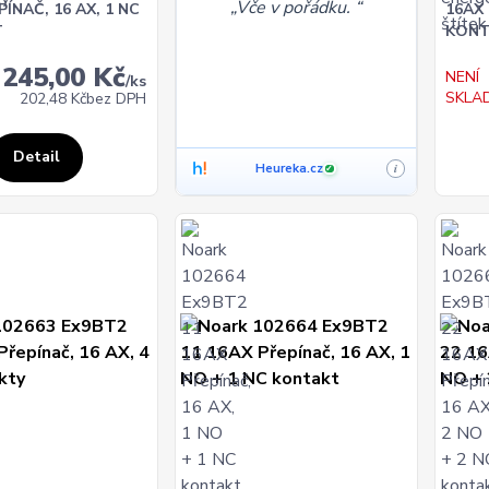
Vče v pořádku.
ÍNAČ, 16 AX, 1 NC
16AX 
T
KONT
245,00 Kč
NENÍ
/
ks
SKLA
202,48 Kč
bez DPH
Detail
Heureka.cz
i
✓