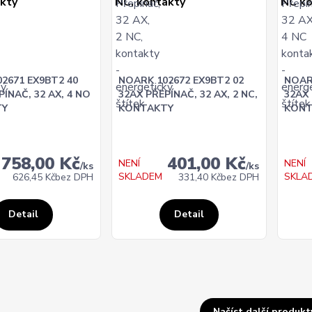
2671 EX9BT2 40
NOARK 102672 EX9BT2 02
NOAR
PÍNAČ, 32 AX, 4 NO
32AX PŘEPÍNAČ, 32 AX, 2 NC,
32AX 
TY
KONTAKTY
KONT
758,00 Kč
401,00 Kč
NENÍ
NENÍ
/
ks
/
ks
SKLADEM
SKLA
626,45 Kč
bez DPH
331,40 Kč
bez DPH
Detail
Detail
Načíst další produkty