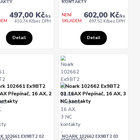
AKTY
KONTAKTY
497,00 Kč
602,00 Kč
NENÍ
/
ks
/
ks
DEM
SKLADEM
410,74 Kč
bez DPH
497,52 Kč
bez DPH
Detail
Detail
K 102661 EX9BT2 02
NOARK 102662 EX9BT2 03