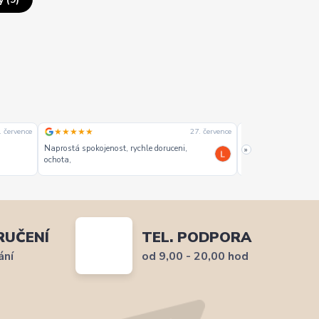
★★★★★
★★★★★
. července
27. července
Naprostá spokojenost, rychle doruceni,
»
Napoprvé dobré .
ochota,
RUČENÍ
TEL. PODPORA
ání
od 9,00 - 20,00 hod