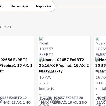
ší
Nejlevnější
Nejdražší
19 z 28
2656 EX9BT2 10
NOARK 102657 EX9BT2 20
NOAR
PÍNAČ, 16 AX, 1 NO
16AX PŘEPÍNAČ, 16 AX, 2 NO
16AX 