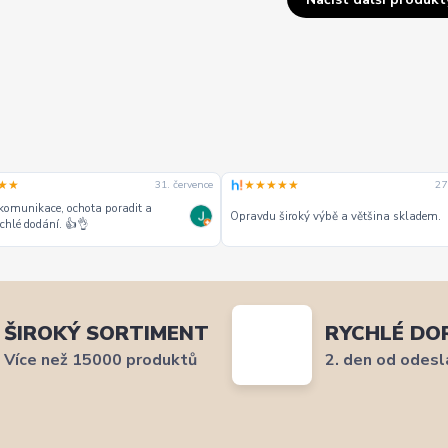
★★
★★★★★
31. července
27
komunikace, ochota poradit a
Opravdu široký výbě a většina skladem.
chlé dodání. 👍👌
ŠIROKÝ SORTIMENT
RYCHLÉ DO
Více než 15000 produktů
2. den od odesl