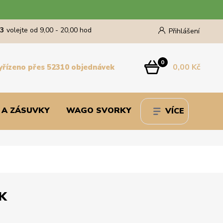
43
volejte od 9,00 - 20,00 hod
Přihlášení
0
0,00 Kč
yřízeno přes 52310 objednávek
 A ZÁSUVKY
WAGO SVORKY
VÍCE
K