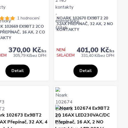
1 hodnocení
NOARK 102670 EX9BT2 20
32AX PŘEPÍNAČ, 32 AX, 2 NO
K 102669 EX9BT2 2CO
KONTAKTY
PŘEPÍNAČ, 16 AX, 2 CO
AKTY
370,00 Kč
401,00 Kč
NENÍ
/
ks
/
ks
DEM
SKLADEM
305,79 Kč
bez DPH
331,40 Kč
bez DPH
Detail
Detail