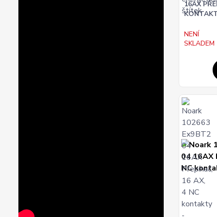
16AX PŘEP
KONTAK
NENÍ
SKLADEM