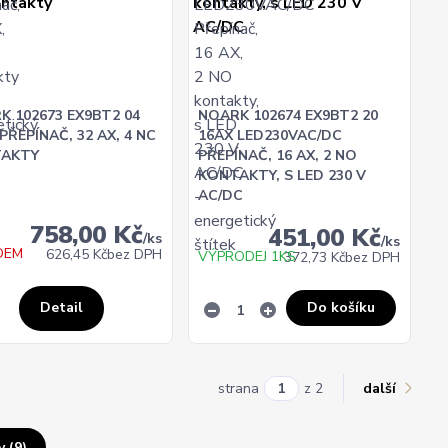
K 102673 EX9BT2 04
NOARK 102674 EX9BT2 20
PŘEPÍNAČ, 32 AX, 4 NC
16AX LED230VAC/DC
AKTY
PŘEPÍNAČ, 16 AX, 2 NO
KONTAKTY, S LED 230 V
AC/DC
758,00 Kč
451,00 Kč
/
ks
/
ks
DEM
626,45 Kč
bez DPH
VÝPRODEJ 1KS
372,73 Kč
bez DPH
Do košíku
Detail
strana
z 2
další
 (9)