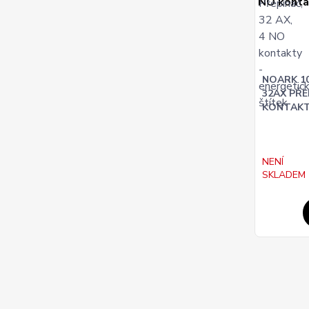
NOARK 10
32AX PŘE
KONTAK
NENÍ
SKLADEM