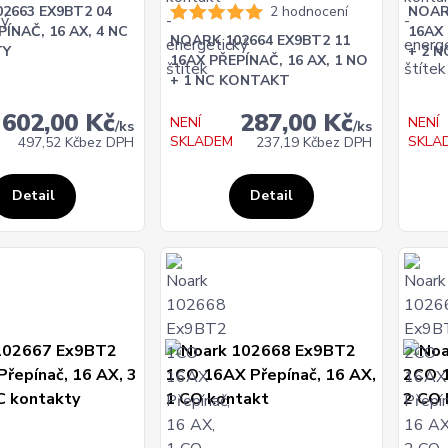
2663 EX9BT2 04
2 hodnocení
NOAR
ÍNAČ, 16 AX, 4 NC
16AX 
NOARK 102664 EX9BT2 11
TY
+ 2 
16AX PŘEPÍNAČ, 16 AX, 1 NO
+ 1 NC KONTAKT
602,00 Kč
287,00 Kč
NENÍ
NENÍ
/
ks
/
ks
SKLADEM
SKLA
497,52 Kč
bez DPH
237,19 Kč
bez DPH
Detail
Detail