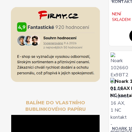
KONTAK
NENÍ
SKLADEM
BALÍME DO VLASTNÍHO
BUBLINKOVÉHO PAPÍRU
NOARK 10