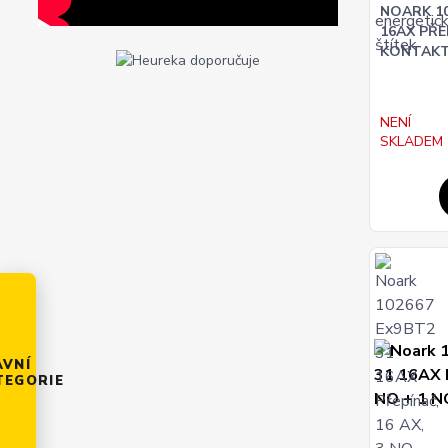
NOARK 10
16AX PŘEP
KONTAK
NENÍ
SKLADEM
AVNÍ
TEGORIE