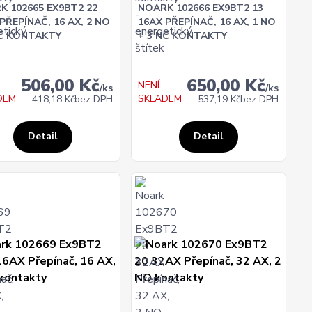
K 102665 EX9BT2 22
NOARK 102666 EX9BT2 13
PŘEPÍNAČ, 16 AX, 2 NO
16AX PŘEPÍNAČ, 16 AX, 1 NO
NC KONTAKTY
+ 3 NC KONTAKTY
506,00 Kč
650,00 Kč
NENÍ
/
ks
/
ks
DEM
SKLADEM
418,18 Kč
bez DPH
537,19 Kč
bez DPH
Detail
Detail