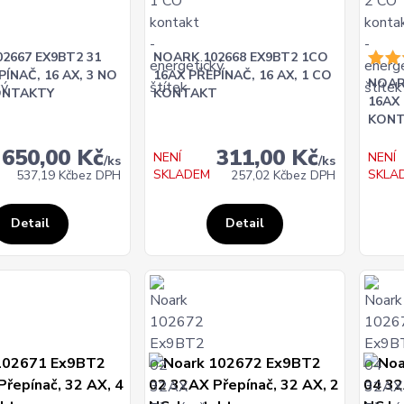
2667 EX9BT2 31
NOARK 102668 EX9BT2 1CO
PÍNAČ, 16 AX, 3 NO
16AX PŘEPÍNAČ, 16 AX, 1 CO
NOAR
KONTAKTY
KONTAKT
16AX 
KONT
650,00 Kč
311,00 Kč
NENÍ
NENÍ
/
ks
/
ks
SKLADEM
SKLA
537,19 Kč
bez DPH
257,02 Kč
bez DPH
Detail
Detail