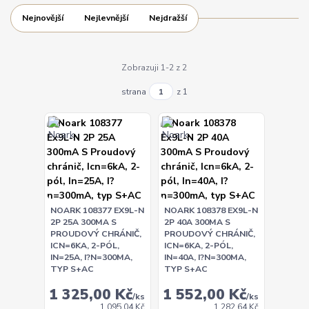
Nejnovější
Nejlevnější
Nejdražší
Zobrazuji 1-2 z 2
strana
z 1
NOARK 108377 EX9L-N
NOARK 108378 EX9L-N
2P 25A 300MA S
2P 40A 300MA S
PROUDOVÝ CHRÁNIČ,
PROUDOVÝ CHRÁNIČ,
ICN=6KA, 2-PÓL,
ICN=6KA, 2-PÓL,
IN=25A, I?N=300MA,
IN=40A, I?N=300MA,
TYP S+AC
TYP S+AC
1 325,00 Kč
1 552,00 Kč
/
ks
/
ks
1 095,04 Kč
1 282,64 Kč