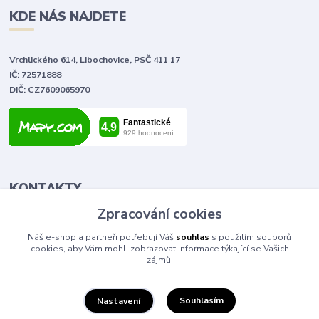
KDE NÁS NAJDETE
Vrchlického 614, Libochovice, PSČ 411 17
IČ: 72571888
DIČ: CZ7609065970
KONTAKTY
Zpracování cookies
Tomáš Vlček
Náš e-shop a partneři potřebují Váš
souhlas
s použitím souborů
+420 702 090 443
cookies, aby Vám mohli zobrazovat informace týkající se Vašich
volejte od 9,00 - 20,00 hod
zájmů.
info@elektromaterial.cz
Souhlasím
Nastavení