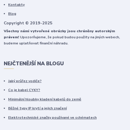
Kontakty
Blog
Copyright © 2019-2025
Všechny námi vytvořené obrázky jsou chráněny autorským
právem!
Upozorňujeme, že pokud budou použity na jiných webech,
budeme uplatňovat finanční náhradu.
NEJČTENĚJŠÍ NA BLOGU
Jaký průřez vodiče?
Co je kabel CYKY?
Minimální hloubky kladení kabelů do země
Běžné typy IP krytí a jejich značení
Elektrotechnické značky používané ve schématech