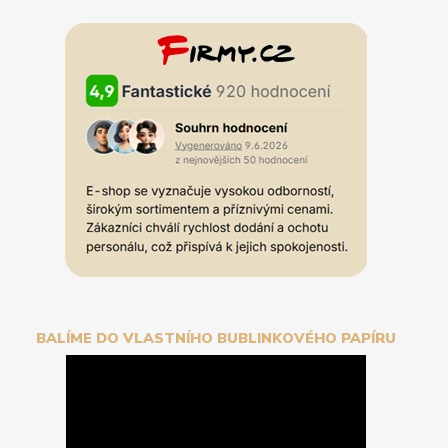
BALÍME DO VLASTNÍHO BUBLINKOVÉHO PAPÍRU