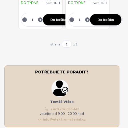
DO TÝDNE
DO TÝDNE
bez DPH
bez DPH
Do košíku
Do košíku
strana
z 1
POTŘEBUJETE PORADIT?
Tomáš Vlček
+420 702 090 443
volejte od 9,00 - 20,00 hod
info@elektromaterial.cz