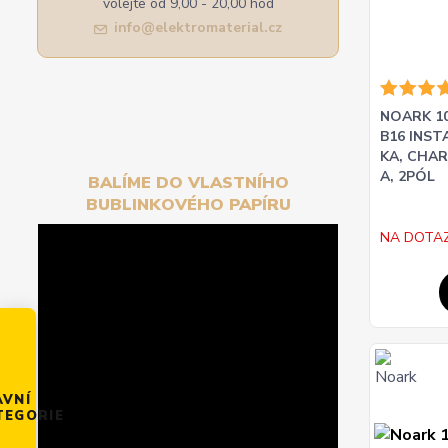
volejte od 9,00 - 20,00 hod
info@elektromaterial.cz
NOARK 10
B16 INSTA
KA, CHAR
A, 2PÓL
BALÍME DO VLASTNÍHO
BUBLINKOVÉHO PAPÍRU
NA DOTA
AVNÍ
TEGORIE