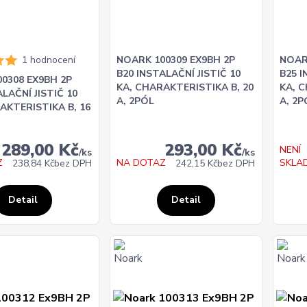
1 hodnocení
NOARK 100309 EX9BH 2P
NOAR
B20 INSTALAČNÍ JISTIČ 10
B25 I
0308 EX9BH 2P
KA, CHARAKTERISTIKA B, 20
KA, 
LAČNÍ JISTIČ 10
A, 2PÓL
A, 2P
AKTERISTIKA B, 16
289,00 Kč
293,00 Kč
NENÍ
/
ks
/
ks
Z
NA DOTAZ
SKLA
238,84 Kč
bez DPH
242,15 Kč
bez DPH
Detail
Detail