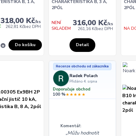
RISTIKA B, 1 A,
CHARAKTERISTIKA B, 3 A,
CHAR
2PÓL
2PÓL
318,00 Kč
316,00 Kč
/
ks
NENÍ
/
ks
E
262,81 Kč
bez DPH
SKLADEM
NA D
261,16 Kč
bez DPH
Do košíku
Detail
Recenze obchodu od zákazníka
Radek Polach
Přidáno 4. srpna
Doporučuje obchod
100 %
★★★★★
Komentář:
Můžu hodnotit