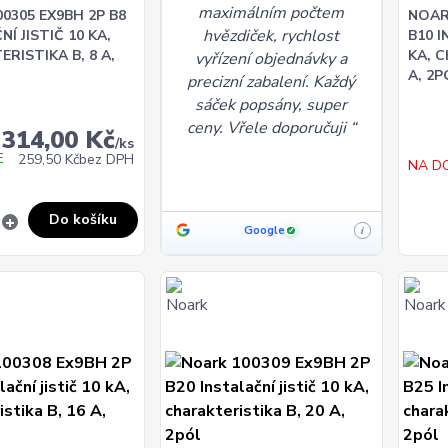
maximálním počtem
0305 EX9BH 2P B8
NOAR
hvězdiček, rychlost
Í JISTIČ 10 KA,
B10 I
RISTIKA B, 8 A,
KA, 
vyřízení objednávky a
A, 2P
precizní zabalení. Každý
sáček popsány, super
ceny. Vřele doporučuji
314,00 Kč
/
ks
E
259,50 Kč
bez DPH
NA D
Do košíku
Google
i
✓