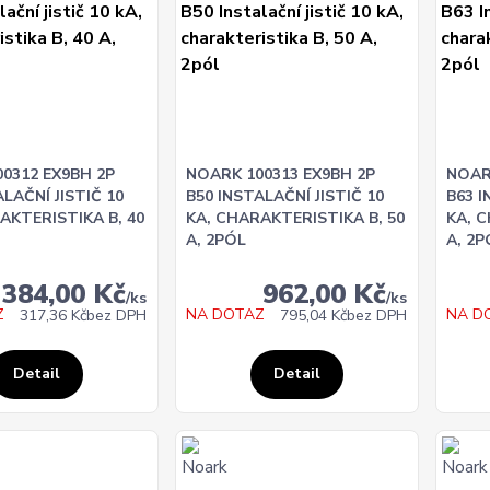
0312 EX9BH 2P
NOARK 100313 EX9BH 2P
NOAR
LAČNÍ JISTIČ 10
B50 INSTALAČNÍ JISTIČ 10
B63 I
AKTERISTIKA B, 40
KA, CHARAKTERISTIKA B, 50
KA, 
A, 2PÓL
A, 2P
384,00 Kč
962,00 Kč
/
ks
/
ks
Z
NA DOTAZ
NA D
317,36 Kč
bez DPH
795,04 Kč
bez DPH
Detail
Detail