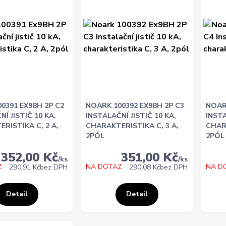
0391 EX9BH 2P C2
NOARK 100392 EX9BH 2P C3
NOAR
Í JISTIČ 10 KA,
INSTALAČNÍ JISTIČ 10 KA,
INSTA
RISTIKA C, 2 A,
CHARAKTERISTIKA C, 3 A,
CHAR
2PÓL
2PÓL
352,00 Kč
351,00 Kč
/
ks
/
ks
Z
NA DOTAZ
NA D
290,91 Kč
bez DPH
290,08 Kč
bez DPH
Detail
Detail