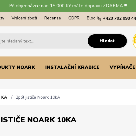
Při objednávce nad 15 000 Kč máte dopravu ZDARMA !!!
ty
Vrácení zboží
Recenze
GDPR
Blog
+420 702 090 4
Hledat
DUKTY NOARK
INSTALAČNÍ KRABICE
VYPÍNAČE
0 KA
2pól jističe Noark 10kA
JISTIČE NOARK 10KA