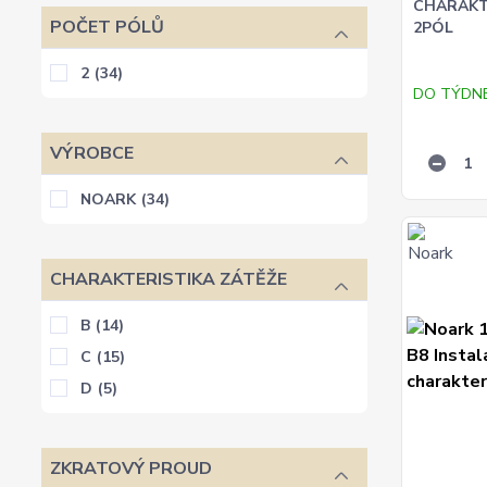
CHARAKTE
POČET PÓLŮ
2PÓL
2
(34)
DO TÝDN
VÝROBCE
NOARK
(34)
CHARAKTERISTIKA ZÁTĚŽE
B
(14)
C
(15)
D
(5)
ZKRATOVÝ PROUD