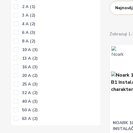
2 A
(1)
Nejnověj
3 A
(2)
4 A
(2)
6 A
(3)
Zobrazuji 1-
8 A
(2)
10 A
(3)
13 A
(2)
16 A
(3)
20 A
(2)
25 A
(3)
32 A
(2)
40 A
(3)
50 A
(2)
63 A
(2)
NOARK 10
INSTALAČN