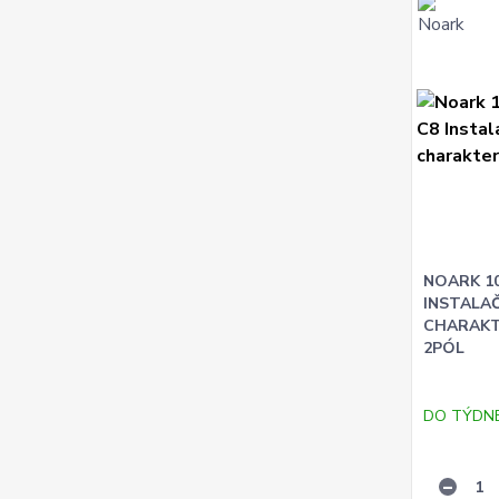
NOARK 10
INSTALAČN
CHARAKTE
2PÓL
DO TÝDN