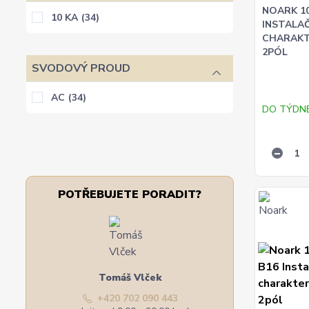
NOARK 10
10 KA
(34)
INSTALAČN
CHARAKTE
2PÓL
SVODOVÝ PROUD
AC
(34)
DO TÝDN
POTŘEBUJETE PORADIT?
Tomáš Vlček
+420 702 090 443