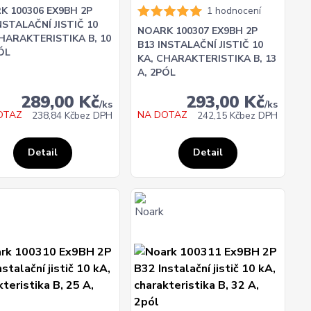
K 100306 EX9BH 2P
1 hodnocení
NSTALAČNÍ JISTIČ 10
NOARK 100307 EX9BH 2P
CHARAKTERISTIKA B, 10
B13 INSTALAČNÍ JISTIČ 10
ÓL
KA, CHARAKTERISTIKA B, 13
A, 2PÓL
289,00 Kč
293,00 Kč
/
ks
/
ks
OTAZ
NA DOTAZ
238,84 Kč
bez DPH
242,15 Kč
bez DPH
Detail
Detail