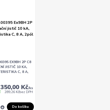
0395 EX9BH 2P C8
Í JISTIČ 10 KA,
RISTIKA C, 8 A,
350,00 Kč
/
ks
E
289,26 Kč
bez DPH
Do košíku