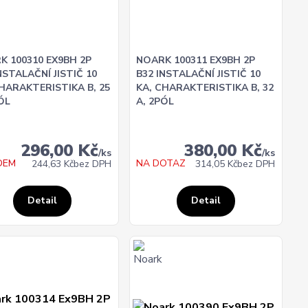
K 100310 EX9BH 2P
NOARK 100311 EX9BH 2P
NSTALAČNÍ JISTIČ 10
B32 INSTALAČNÍ JISTIČ 10
CHARAKTERISTIKA B, 25
KA, CHARAKTERISTIKA B, 32
ÓL
A, 2PÓL
296,00 Kč
380,00 Kč
/
ks
/
ks
DEM
NA DOTAZ
244,63 Kč
bez DPH
314,05 Kč
bez DPH
Detail
Detail