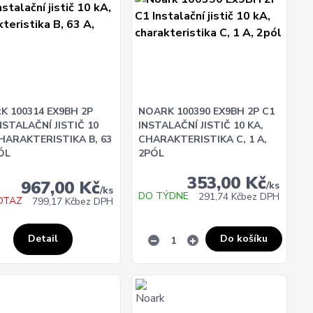
K 100314 EX9BH 2P
NOARK 100390 EX9BH 2P C1
NSTALAČNÍ JISTIČ 10
INSTALAČNÍ JISTIČ 10 KA,
CHARAKTERISTIKA B, 63
CHARAKTERISTIKA C, 1 A,
ÓL
2PÓL
353,00 Kč
967,00 Kč
/
ks
/
ks
DO TÝDNE
291,74 Kč
bez DPH
OTAZ
799,17 Kč
bez DPH
Do košíku
Detail