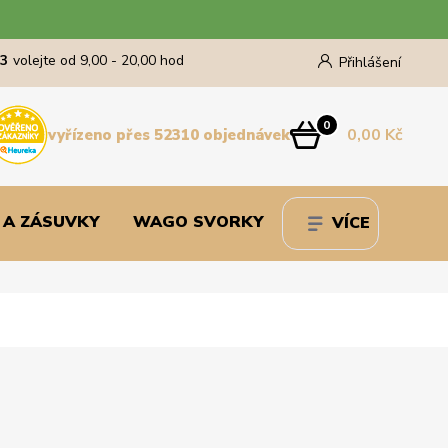
43
volejte od 9,00 - 20,00 hod
Přihlášení
0
0,00 Kč
vyřízeno přes 52310 objednávek
 A ZÁSUVKY
WAGO SVORKY
VÍCE