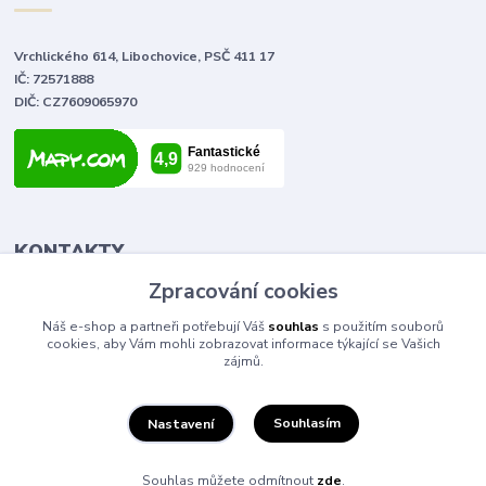
Vrchlického 614, Libochovice, PSČ 411 17
IČ: 72571888
DIČ: CZ7609065970
KONTAKTY
Zpracování cookies
Tomáš Vlček
Náš e-shop a partneři potřebují Váš
souhlas
s použitím souborů
+420 702 090 443
cookies, aby Vám mohli zobrazovat informace týkající se Vašich
volejte od 9,00 - 20,00 hod
zájmů.
info@elektromaterial.cz
Souhlasím
Nastavení
Souhlas můžete odmítnout
zde
.