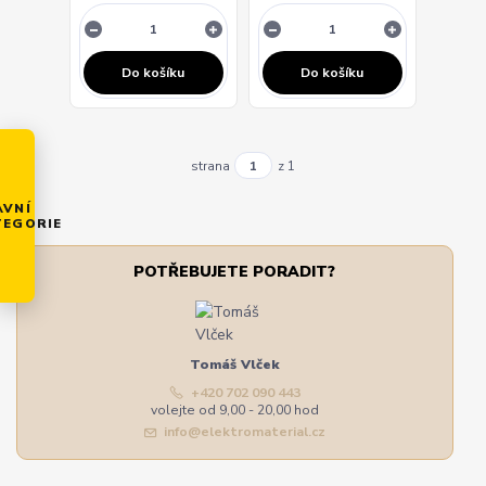
Do košíku
Do košíku
strana
z 1
AVNÍ
TEGORIE
POTŘEBUJETE PORADIT?
Tomáš Vlček
+420 702 090 443
volejte od 9,00 - 20,00 hod
info@elektromaterial.cz