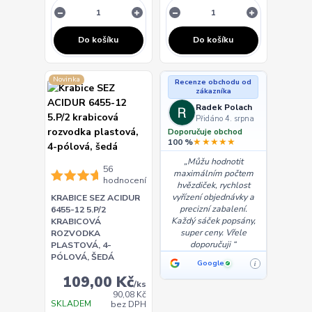
Do košíku
Do košíku
Novinka
Recenze obchodu od
zákazníka
Radek Polach
Přidáno 4. srpna
Doporučuje obchod
★★★★★
100 %
Můžu hodnotit
56
maximálním počtem
hodnocení
hvězdiček, rychlost
vyřízení objednávky a
KRABICE SEZ ACIDUR
precizní zabalení.
6455-12 5.P/2
Každý sáček popsány,
KRABICOVÁ
super ceny. Vřele
ROZVODKA
doporučuji
PLASTOVÁ, 4-
PÓLOVÁ, ŠEDÁ
Google
i
✓
109,00 Kč
/
ks
90,08 Kč
SKLADEM
bez DPH