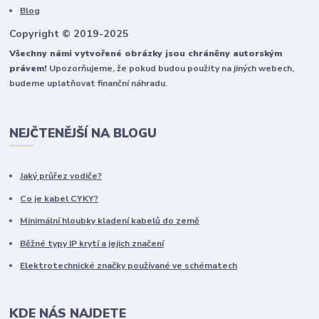
Blog
Copyright © 2019-2025
Všechny námi vytvořené obrázky jsou chráněny autorským
právem!
Upozorňujeme, že pokud budou použity na jiných webech,
budeme uplatňovat finanční náhradu.
NEJČTENĚJŠÍ NA BLOGU
Jaký průřez vodiče?
Co je kabel CYKY?
Minimální hloubky kladení kabelů do země
Běžné typy IP krytí a jejich značení
Elektrotechnické značky používané ve schématech
KDE NÁS NAJDETE