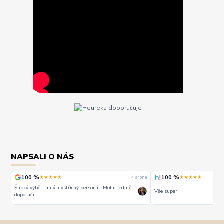
NAPSALI O NÁS
100 %
100 %
★★★★★
★★★★★
rpna
4. srpna
Široký výběr, milý a vstřícný personál. Mohu jedině
Vše super
doporučit.