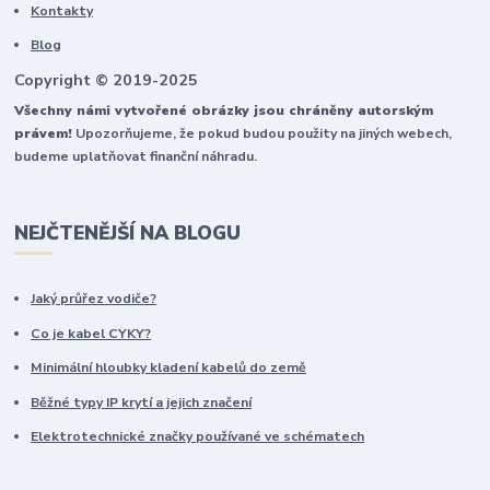
Kontakty
Blog
Copyright © 2019-2025
Všechny námi vytvořené obrázky jsou chráněny autorským
právem!
Upozorňujeme, že pokud budou použity na jiných webech,
budeme uplatňovat finanční náhradu.
NEJČTENĚJŠÍ NA BLOGU
Jaký průřez vodiče?
Co je kabel CYKY?
Minimální hloubky kladení kabelů do země
Běžné typy IP krytí a jejich značení
Elektrotechnické značky používané ve schématech