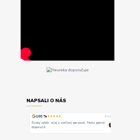
NAPSALI O NÁS
100 %
100 %
★★★★★
★
4. srpna
4. srpna
Široký výběr, milý a vstřícný personál. Mohu jedině
Vše super
doporučit.