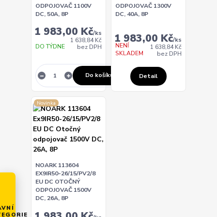
ODPOJOVAČ 1100V
ODPOJOVAČ 1300V
DC, 50A, 8P
DC, 40A, 8P
1 983,00 Kč
/
ks
1 983,00 Kč
/
ks
1 638,84 Kč
NENÍ
DO TÝDNE
1 638,84 Kč
bez DPH
SKLADEM
bez DPH
Do košíku
Detail
Novinka
NOARK 113604
EX9IR50-26/15/PV2/8
EU DC OTOČNÝ
ODPOJOVAČ 1500V
DC, 26A, 8P
AVNÍ
1 983,00 Kč
TEGORIE