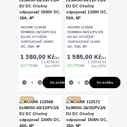
NOARK 113540
NOARK 113556
EX9IR50-26/15/PV2/4
EX9IR50-50/11/PV2/6
EU DC OTOČNÝ
EU DC OTOČNÝ
ODPOJOVAČ 1500V
ODPOJOVAČ 1100V
DC, 26A, 4P
DC, 50A, 6P
1 380,00 Kč
1 585,00 Kč
/
ks
/
ks
1 140,50 Kč
1 309,92 Kč
DO TÝDNE
DO TÝDNE
bez DPH
bez DPH
Do košíku
Do košíku
Novinka
Novinka