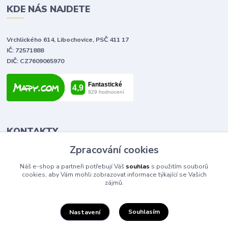
KDE NÁS NAJDETE
Vrchlického 614, Libochovice, PSČ 411 17
IČ: 72571888
DIČ: CZ7609065970
KONTAKTY
Zpracování cookies
Tomáš Vlček
Náš e-shop a partneři potřebují Váš
souhlas
s použitím souborů
+420 702 090 443
cookies, aby Vám mohli zobrazovat informace týkající se Vašich
volejte od 9,00 - 20,00 hod
zájmů.
info@elektromaterial.cz
Souhlasím
Nastavení