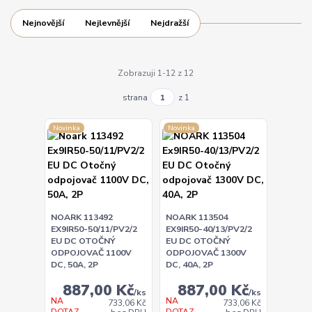
Nejnovější
Nejlevnější
Nejdražší
Zobrazuji 1-12 z 12
strana
z 1
Novinka
Novinka
NOARK 113492
NOARK 113504
EX9IR50-50/11/PV2/2
EX9IR50-40/13/PV2/2
EU DC OTOČNÝ
EU DC OTOČNÝ
ODPOJOVAČ 1100V
ODPOJOVAČ 1300V
DC, 50A, 2P
DC, 40A, 2P
887,00 Kč
887,00 Kč
/
ks
/
ks
NA
NA
733,06 Kč
733,06 Kč
DOTAZ
DOTAZ