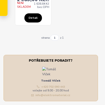
/
ks
NENÍ
1 638,84 Kč
SKLADEM
bez DPH
Detail
strana
z 1
POTŘEBUJETE PORADIT?
Tomáš Vlček
+420 702 090 443
volejte od 9,00 - 20,00 hod
info@elektromaterial.cz