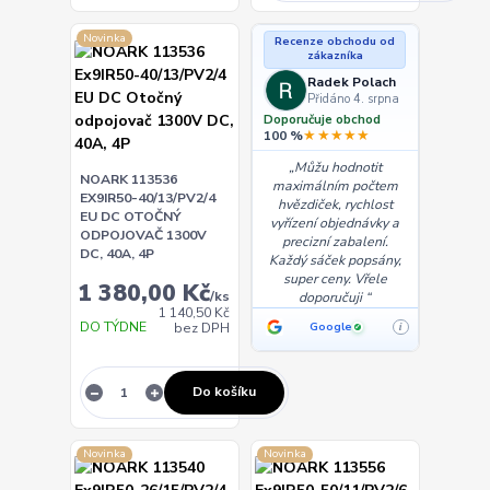
Novinka
Recenze obchodu od
zákazníka
Radek Polach
Přidáno 4. srpna
Doporučuje obchod
★★★★★
100 %
Můžu hodnotit
NOARK 113536
maximálním počtem
EX9IR50-40/13/PV2/4
hvězdiček, rychlost
EU DC OTOČNÝ
vyřízení objednávky a
ODPOJOVAČ 1300V
precizní zabalení.
DC, 40A, 4P
Každý sáček popsány,
super ceny. Vřele
1 380,00 Kč
/
ks
doporučuji
1 140,50 Kč
DO TÝDNE
Google
bez DPH
i
✓
Do košíku
Novinka
Novinka