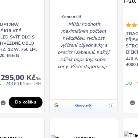
Komentář:
Můžu hodnotit
 MF12NW
maximálním počtem
NÉ KULATÉ
TRAC
LED SVÍTIDLO,S
hvězdiček, rychlost
PŘIS
 HVĚZDNÉ OBLO
vyřízení objednávky a
STRO
 HZ, 12 W, 750 LM,
precizní zabalení. Každý
EFEK
P20, EEI=G
230 V
sáček popsány, super
4000 
ceny. Vřele doporučuji
295,00 Kč
/
ks
E
DO T
243,80 Kč
bez DPH
Do košíku
Google
i
✓