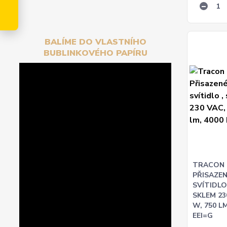
BALÍME DO VLASTNÍHO
BUBLINKOVÉHO PAPÍRU
TRACON
PŘISAZEN
SVÍTIDLO
SKLEM 230
W, 750 LM
EEI=G