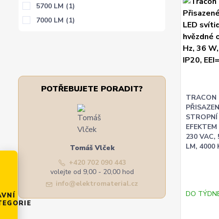
5700 LM
(1)
7000 LM
(1)
POTŘEBUJETE PORADIT?
TRACON
PŘISAZE
STROPNÍ 
EFEKTEM
230 VAC, 
LM, 4000 
Tomáš Vlček
+420 702 090 443
volejte od 9,00 - 20,00 hod
info@elektromaterial.cz
DO TÝDN
AVNÍ
TEGORIE