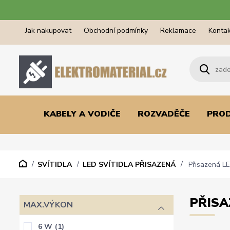
Jak nakupovat
Obchodní podmínky
Reklamace
Kontak
KABELY A VODIČE
ROZVADĚČE
PRO
SVÍTIDLA
LED SVÍTIDLA PŘISAZENÁ
Přisazená LED
PŘISA
MAX.VÝKON
6 W
(1)