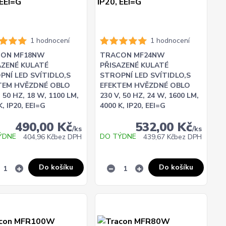
1 hodnocení
1 hodnocení
ON MF18NW
TRACON MF24NW
AZENÉ KULATÉ
PŘISAZENÉ KULATÉ
PNÍ LED SVÍTIDLO,S
STROPNÍ LED SVÍTIDLO,S
TEM HVĚZDNÉ OBLO
EFEKTEM HVĚZDNÉ OBLO
, 50 HZ, 18 W, 1100 LM,
230 V, 50 HZ, 24 W, 1600 LM,
K, IP20, EEI=G
4000 K, IP20, EEI=G
490,00 Kč
532,00 Kč
/
ks
/
ks
ÝDNE
DO TÝDNE
404,96 Kč
bez DPH
439,67 Kč
bez DPH
Do košíku
Do košíku