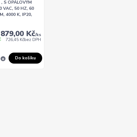
 , S OPÁLOVÝM
 VAC, 50 HZ, 60
M, 4000 K, IP20,
879,00 Kč
/
ks
E
726,45 Kč
bez DPH
Do košíku