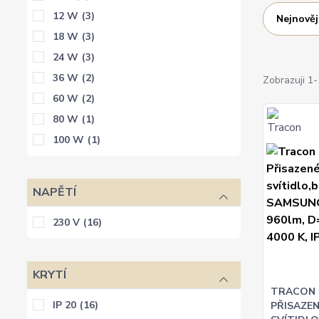
12 W
(3)
Nejnověj
18 W
(3)
24 W
(3)
36 W
(2)
Zobrazuji 1-
60 W
(2)
80 W
(1)
100 W
(1)
NAPĚTÍ
230 V
(16)
KRYTÍ
TRACON 
IP 20
(16)
PŘISAZEN