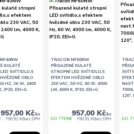
 MF40NW
TRACON MF60NW
TRAC
NÉ KULATÉ
PŘISAZENÉ KULATÉ
PŘIS
LED SVÍTIDLO,S
STROPNÍ LED SVÍTIDLO,S
SVÍT
 HVĚZDNÉ OBLO
EFEKTEM HVĚZDNÉ OBLO
EFEK
50 HZ, 36 W, 2400
230 VAC, 50 HZ, 60 W, 4000
NAST.
K, IP20, EEI=G
LM, 4000 K, IP20, EEI=G
7000L
120°,
957,00 Kč
957,00 Kč
/
ks
/
ks
E
DO TÝDNE
DO T
790,91 Kč
bez DPH
790,91 Kč
bez DPH