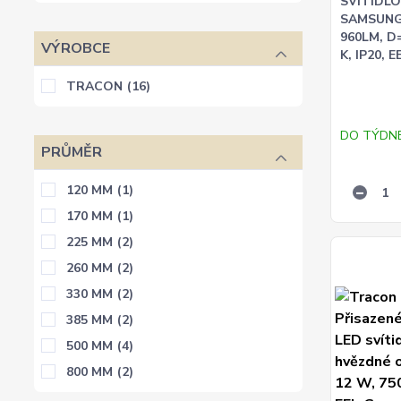
SVÍTIDLO,
SAMSUNG 
960LM, D
VÝROBCE
K, IP20, E
TRACON
(16)
DO TÝDN
PRŮMĚR
120 MM
(1)
170 MM
(1)
225 MM
(2)
260 MM
(2)
330 MM
(2)
385 MM
(2)
500 MM
(4)
800 MM
(2)