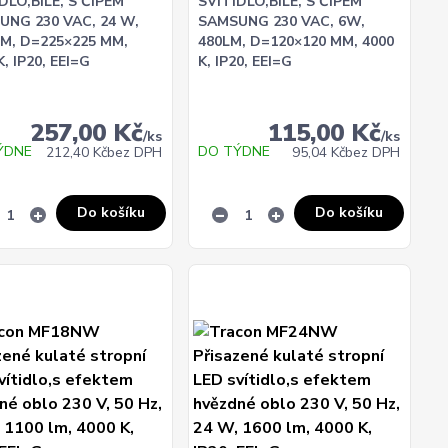
DLO,BÍLÉ, S ČIPEM
SVÍTIDLO,BÍLÉ, S ČIPEM
UNG 230 VAC, 24 W,
SAMSUNG 230 VAC, 6W,
LM, D=225×225 MM,
480LM, D=120×120 MM, 4000
K, IP20, EEI=G
K, IP20, EEI=G
257,00 Kč
115,00 Kč
/
ks
/
ks
ÝDNE
DO TÝDNE
212,40 Kč
bez DPH
95,04 Kč
bez DPH
Do košíku
Do košíku