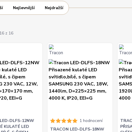
ší
Nejlevnější
Nejdražší
16 z 16
LED-DLFS-12NW
1 hodnocení
TRAC
É KULATÉ LED
PŘIS
TRACON LED-DLFS-18NW