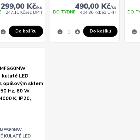
299,00 Kč
490,00 Kč
/
ks
/
ks
E
DO TÝDNE
DO T
247,11 Kč
bez DPH
404,96 Kč
bez DPH
Do košíku
Do košíku
 MFS60NW
É KULATÉ LED