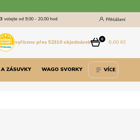
43
volejte od 9,00 - 20,00 hod
Přihlášení
0
0,00 Kč
vyřízeno přes 52310 objednávek
 A ZÁSUVKY
WAGO SVORKY
VÍCE