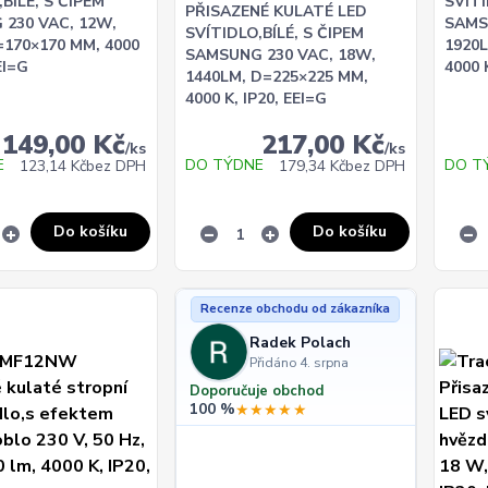
BÍLÉ, S ČIPEM
SVÍTI
PŘISAZENÉ KULATÉ LED
230 VAC, 12W,
SAMS
SVÍTIDLO,BÍLÉ, S ČIPEM
=170×170 MM, 4000
1920
SAMSUNG 230 VAC, 18W,
EI=G
4000 
1440LM, D=225×225 MM,
4000 K, IP20, EEI=G
149,00 Kč
217,00 Kč
/
ks
/
ks
E
DO TÝDNE
DO T
123,14 Kč
bez DPH
179,34 Kč
bez DPH
Do košíku
Do košíku
Recenze obchodu od zákazníka
Radek Polach
Přidáno 4. srpna
Doporučuje obchod
100 %
★★★★★