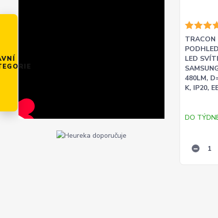
TRACON 
PODHLED
LED SVÍT
AVNÍ
TEGORIE
SAMSUNG 
480LM, D
K, IP20, E
DO TÝDN