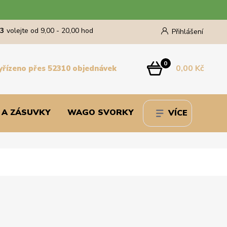
43
volejte od 9,00 - 20,00 hod
Přihlášení
0
0,00 Kč
yřízeno přes 52310 objednávek
 A ZÁSUVKY
WAGO SVORKY
VÍCE