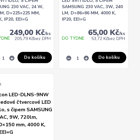
VÍTIDLO, S ČIPEM
LED SVÍTIDLO, S ČIPEM
UNG 230 VAC, 24 W,
SAMSUNG 230 VAC, 3W, 240
LM, D=225×225 MM,
LM, D=86×86 MM, 4000 K,
K, IP20, EEI=G
IP20, EEI=G
249,00 Kč
65,00 Kč
/
ks
/
ks
ÝDNE
DO TÝDNE
205,79 Kč
bez DPH
53,72 Kč
bez DPH
Do košíku
Do košíku