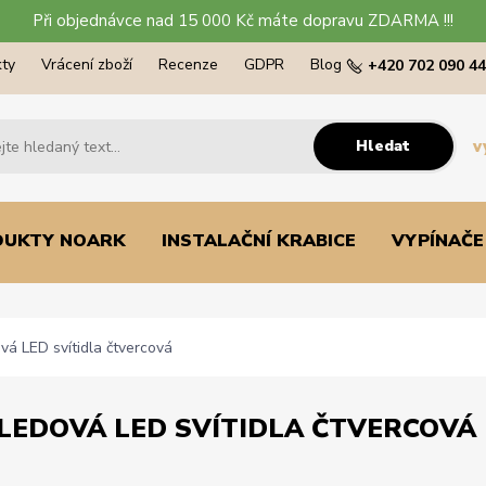
Při objednávce nad 15 000 Kč máte dopravu ZDARMA !!!
ty
Vrácení zboží
Recenze
GDPR
Blog
+420 702 090 4
Hledat
v
DUKTY NOARK
INSTALAČNÍ KRABICE
VYPÍNAČE
á LED svítidla čtvercová
EDOVÁ LED SVÍTIDLA ČTVERCOVÁ