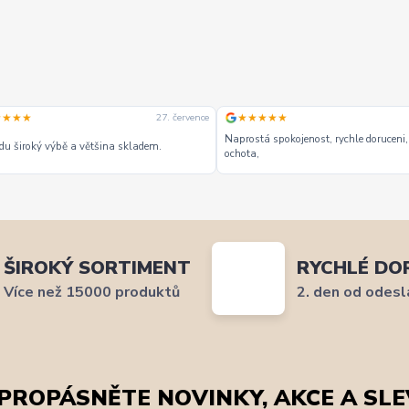
★★★★
★★★★★
27. července
Naprostá spokojenost, rychle doruceni,
u široký výbě a většina skladem.
ochota,
ŠIROKÝ SORTIMENT
RYCHLÉ DO
Více než 15000 produktů
2. den od odesl
PROPÁSNĚTE NOVINKY, AKCE A SLE