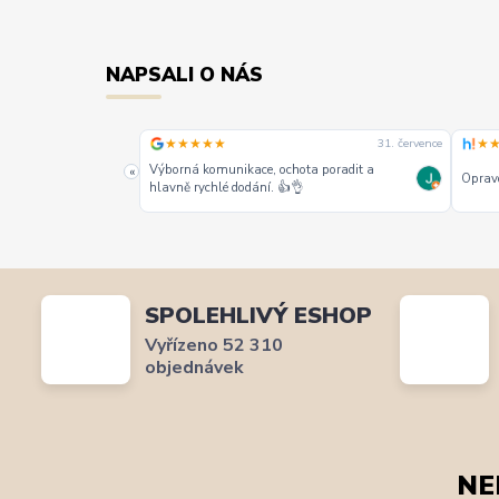
NAPSALI O NÁS
★★★★★
★
31. července
31. července
alších jako jeden z
Výborná komunikace, ochota poradit a
«
Opravd
hlavně rychlé dodání. 👍👌
SPOLEHLIVÝ ESHOP
Vyřízeno 52 310
objednávek
NE