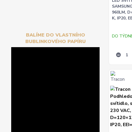
LED SVÍT
SAMSUNG 
960LM, D
K, IP20, E
BALÍME DO VLASTNÍHO
DO TÝDN
BUBLINKOVÉHO PAPÍRU