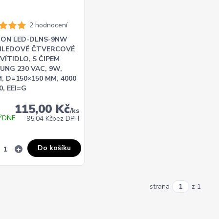
2 hodnocení
ON LED-DLNS-9NW
LEDOVÉ ČTVERCOVÉ
VÍTIDLO, S ČIPEM
UNG 230 VAC, 9W,
, D=150×150 MM, 4000
20, EEI=G
115,00 Kč
/
ks
ÝDNE
95,04 Kč
bez DPH
Do košíku
strana
z 1