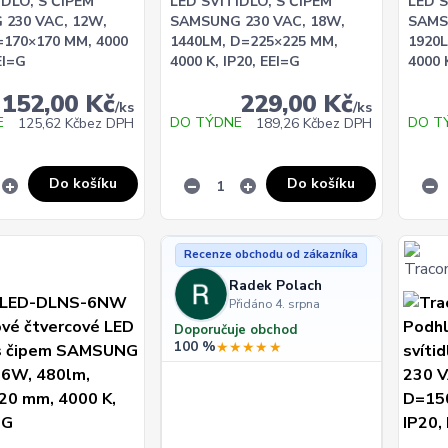
IDLO, S ČIPEM
LED SVÍTIDLO, S ČIPEM
LED S
230 VAC, 12W,
SAMSUNG 230 VAC, 18W,
SAMS
=170×170 MM, 4000
1440LM, D=225×225 MM,
1920
EI=G
4000 K, IP20, EEI=G
4000 
152,00 Kč
229,00 Kč
/
ks
/
ks
E
DO TÝDNE
DO T
125,62 Kč
bez DPH
189,26 Kč
bez DPH
Do košíku
Do košíku
Recenze obchodu od zákazníka
Radek Polach
Přidáno 4. srpna
Doporučuje obchod
100 %
★★★★★