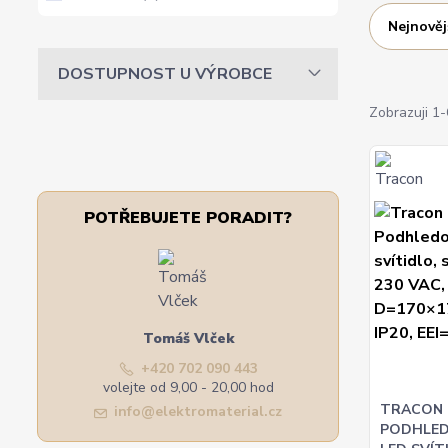
Nejnověj
DOSTUPNOST U VÝROBCE
Zobrazuji 1-
POTŘEBUJETE PORADIT?
Tomáš Vlček
+420 702 090 443
volejte od 9,00 - 20,00 hod
TRACON 
info@elektromaterial.cz
PODHLED