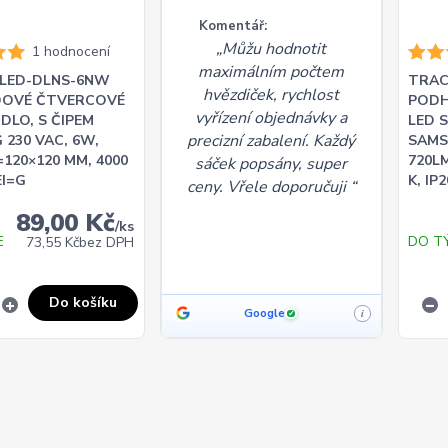
Komentář:
Můžu hodnotit
1 hodnocení
maximálním počtem
LED-DLNS-6NW
TRAC
hvězdiček, rychlost
OVÉ ČTVERCOVÉ
PODH
vyřízení objednávky a
IDLO, S ČIPEM
LED S
precizní zabalení. Každý
230 VAC, 6W,
SAMS
=120×120 MM, 4000
720LM
sáček popsány, super
EI=G
K, IP
ceny. Vřele doporučuji
89,00 Kč
/
ks
E
DO T
73,55 Kč
bez DPH
Do košíku
Google
i
✓