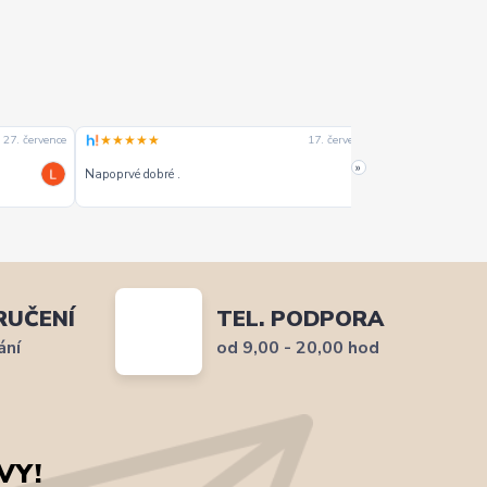
★★★★★
★★★★☆
27. července
17. července
»
Napoprvé dobré .
Dobrý
RUČENÍ
TEL. PODPORA
ání
od 9,00 - 20,00 hod
VY!