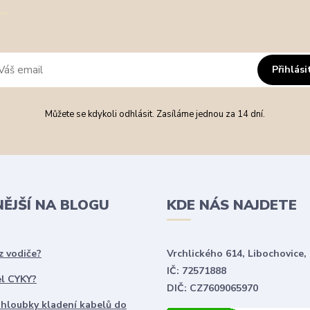
Přihlási
Můžete se kdykoli odhlásit. Zasíláme jednou za 14 dní.
NĚJŠÍ NA BLOGU
KDE NÁS NAJDETE
z vodiče?
Vrchlického 614, Libochovice,
IČ: 72571888
el CYKY?
DIČ: CZ7609065970
 hloubky kladení kabelů do