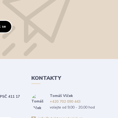
t se
KONTAKTY
Tomáš Vlček
 PSČ 411 17
+420 702 090 443
volejte od 9,00 - 20,00 hod