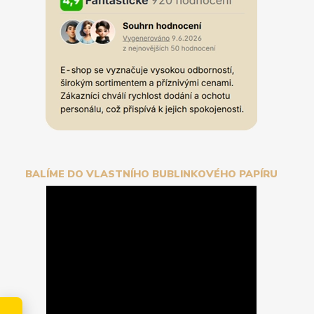
BALÍME DO VLASTNÍHO BUBLINKOVÉHO PAPÍRU