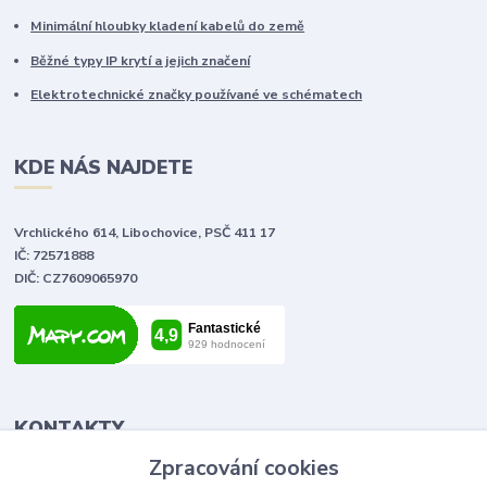
Minimální hloubky kladení kabelů do země
Běžné typy IP krytí a jejich značení
Elektrotechnické značky používané ve schématech
KDE NÁS NAJDETE
Vrchlického 614, Libochovice, PSČ 411 17
IČ: 72571888
DIČ: CZ7609065970
KONTAKTY
Zpracování cookies