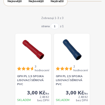
Nejnovější
Nejlevnější
Nejdražší
Zobrazuji 1-3 z 3
strana
z 1
3
2
hodnocení
hodnocení
GPH PL 1,5 SPOJKA
GPH PL 2,5 SPOJKA
LISOVACÍ SÉRIOVÁ
LISOVACÍ SÉRIOVÁ
PVC
PVC
3,00 Kč
3,00 Kč
/
ks
/
ks
2,48 Kč
2,48 Kč
SKLADEM
SKLADEM
bez DPH
bez DPH