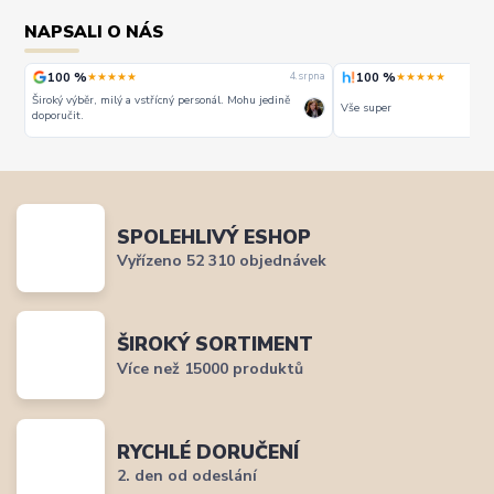
NAPSALI O NÁS
100 %
100 %
★★★★★
★★★★★
rpna
4. srpna
Široký výběr, milý a vstřícný personál. Mohu jedině
Vše super
doporučit.
SPOLEHLIVÝ ESHOP
Vyřízeno 52 310 objednávek
ŠIROKÝ SORTIMENT
Více než 15000 produktů
RYCHLÉ DORUČENÍ
2. den od odeslání