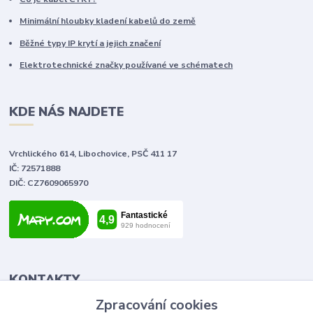
Minimální hloubky kladení kabelů do země
Běžné typy IP krytí a jejich značení
Elektrotechnické značky používané ve schématech
KDE NÁS NAJDETE
Vrchlického 614, Libochovice, PSČ 411 17
IČ: 72571888
DIČ: CZ7609065970
KONTAKTY
Zpracování cookies