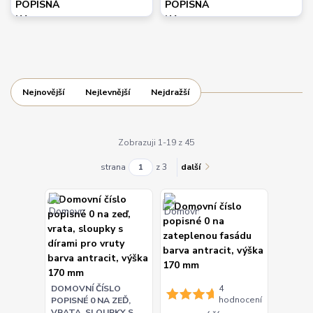
Nejnovější
Nejlevnější
Nejdražší
Zobrazuji 1-19 z 45
strana
z 3
další
DOMOVNÍ ČÍSLO
4
hodnocení
POPISNÉ 0 NA ZEĎ,
VRATA, SLOUPKY S