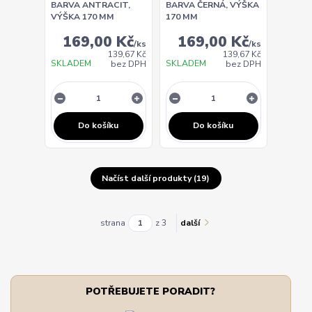
BARVA ANTRACIT,
BARVA ČERNÁ, VÝŠKA
VÝŠKA 170 MM
170 MM
169,00 Kč
169,00 Kč
/
ks
/
ks
139,67 Kč
139,67 Kč
SKLADEM
SKLADEM
bez DPH
bez DPH
Do košíku
Do košíku
Načíst další produkty (19)
strana
z 3
další
POTŘEBUJETE PORADIT?