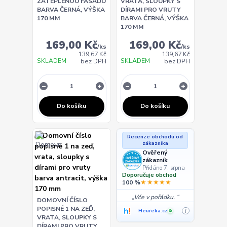
ZATEPLENOU FASÁDU
VRATA, SLOUPKY S
BARVA ČERNÁ, VÝŠKA
DÍRAMI PRO VRUTY
170 MM
BARVA ČERNÁ, VÝŠKA
170 MM
169,00 Kč
169,00 Kč
/
ks
/
ks
139,67 Kč
139,67 Kč
SKLADEM
SKLADEM
bez DPH
bez DPH
Do košíku
Do košíku
Recenze obchodu od
zákazníka
Ověřený
zákazník
Přidáno 7. srpna
Doporučuje obchod
★★★★★
100 %
Vče v pořádku.
DOMOVNÍ ČÍSLO
POPISNÉ 1 NA ZEĎ,
Heureka.cz
i
✓
VRATA, SLOUPKY S
DÍRAMI PRO VRUTY