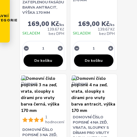
170 MM
ZATEPLENOU FASÁDU
BARVA ANTRACIT,
VÝŠKA 170 MM
AVNÍ
TEGORIE
169,00 Kč
169,00 Kč
/
ks
/
ks
139,67 Kč
139,67 Kč
SKLADEM
SKLADEM
bez DPH
bez DPH
Do košíku
Do košíku
1
DOMOVNÍ ČÍSLO
hodnocení
POPISNÉ 4 NA ZEĎ,
VRATA, SLOUPKY S
DOMOVNÍ ČÍSLO
DÍRAMI PRO VRUTY
POPISNÉ 3 NA ZEĎ,