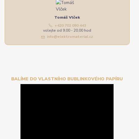
Tomáš Vlček
+420 702 090 443
volejte od 9,00 - 20,00 hod
info@elektromaterial.cz
BALÍME DO VLASTNÍHO BUBLINKOVÉHO PAPÍRU