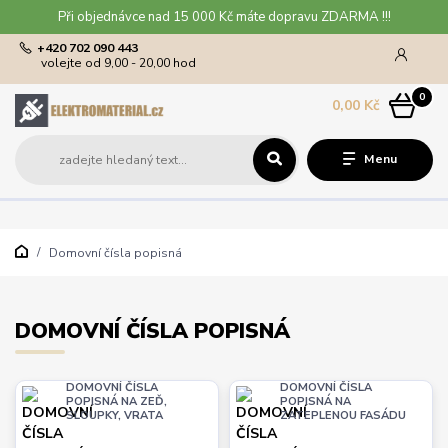
Při objednávce nad 15 000 Kč máte dopravu ZDARMA !!!
+420 702 090 443
volejte od 9,00 - 20,00 hod
0
0,00 Kč
Menu
Domovní čísla popisná
DOMOVNÍ ČÍSLA POPISNÁ
DOMOVNÍ ČÍSLA
DOMOVNÍ ČÍSLA
POPISNÁ NA ZEĎ,
POPISNÁ NA
SLOUPKY, VRATA
ZATEPLENOU FASÁDU