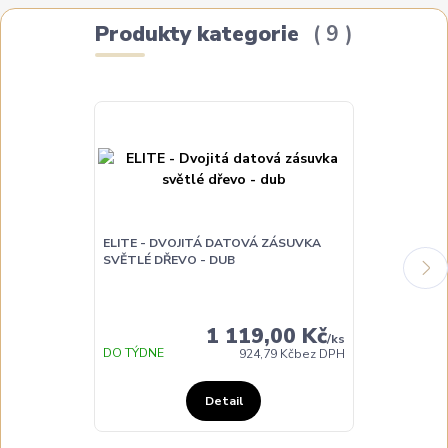
Produkty kategorie
9
ELITE - DVOJITÁ DATOVÁ ZÁSUVKA
SVĚTLÉ DŘEVO - DUB
ELITE - DVO
DŘEVO - DUB
1 119,00 Kč
/
ks
DO 3 DNŮ
DO TÝDNE
924,79 Kč
bez DPH
Detail