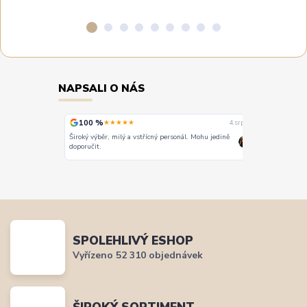
NAPSALI O NÁS
100 %
100 %
★★★★★
★
4. srpna
4. srpna
Široký výběr, milý a vstřícný personál. Mohu jedině
Vše super
doporučit.
SPOLEHLIVÝ ESHOP
Vyřízeno 52 310 objednávek