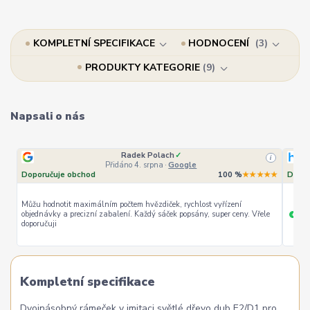
KOMPLETNÍ SPECIFIKACE
HODNOCENÍ
3
PRODUKTY KATEGORIE
9
Napsali o nás
Radek Polach
✓
i
Přidáno 4. srpna
·
Google
Doporučuje obchod
100 %
★★★★★
Dopor
Můžu hodnotit maximálním počtem hvězdiček, rychlost vyřízení
objednávky a precizní zabalení. Každý sáček popsány, super ceny. Vřele
ryc
+
doporučuji
Kompletní specifikace
Dvojnásobný rámeček v imitaci světlé dřevo dub E2/D1 pro