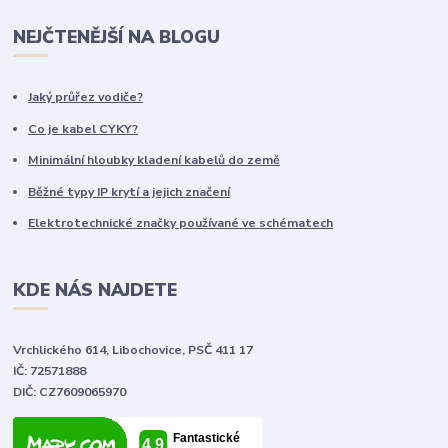
NEJČTENĚJŠÍ NA BLOGU
Jaký průřez vodiče?
Co je kabel CYKY?
Minimální hloubky kladení kabelů do země
Běžné typy IP krytí a jejich značení
Elektrotechnické značky používané ve schématech
KDE NÁS NAJDETE
Vrchlického 614, Libochovice, PSČ 411 17
IČ: 72571888
DIČ: CZ7609065970