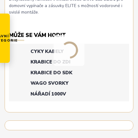
domovní vypínače a zásuvky ELITE s možností vodorovné i
svislé montáže.
MŮŽE SE VÁM HODIT
AVNÍ
TEGORIE
CYKY KABELY
KRABICE DO ZDI
KRABICE DO SDK
WAGO SVORKY
NÁŘADÍ 1000V