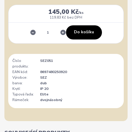
145,00 Kč
/
ks
119,83 Kč
bez DPH
Do košíku
Číslo
SEZ051
produktu:
EAN kód:
8697480250920
Výrobce:
SEZ
barva:
dub
Krytí:
IP 20
Typová řada:
Elite
Rámeček:
dvojnásobný