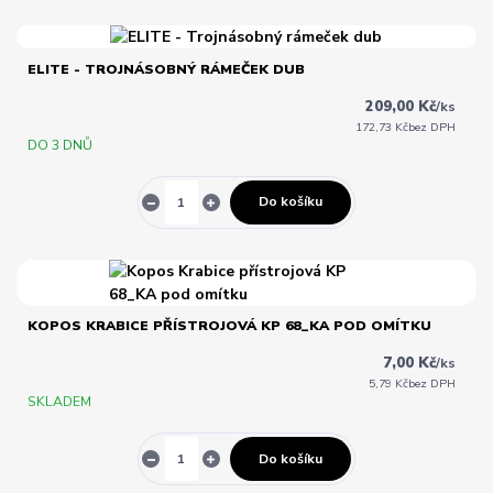
ELITE - TROJNÁSOBNÝ RÁMEČEK DUB
209,00 Kč
/
ks
172,73 Kč
bez DPH
DO 3 DNŮ
Do košíku
KOPOS KRABICE PŘÍSTROJOVÁ KP 68_KA POD OMÍTKU
7,00 Kč
/
ks
5,79 Kč
bez DPH
SKLADEM
Do košíku