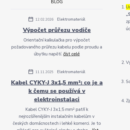
BLOG
U
„
Elektromateriál
12.02.2026
z
úd
Výpočet průřezu vodiče
Orientační kalkulačka pro výpočet
požadovaného průřezu kabelu podle proudu a
úbytku napětí.
číst celé
V
Elektromateriál
11.11.2025
Kabel CYKY-J 3x1,5 mm²: co je a
S
k čemu se používá v
elektroinstalaci
Z
Kabel CYKY-J 3x1,5 mm² patří k
nejrozšířenějším instalačním kabelům v
českých domácnostech i lehké komerci. Je to