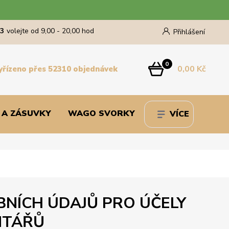
43
volejte od 9,00 - 20,00 hod
Přihlášení
0
0,00 Kč
yřízeno přes 52310 objednávek
 A ZÁSUVKY
WAGO SVORKY
VÍCE
NÍCH ÚDAJŮ PRO ÚČELY
NTÁŘŮ