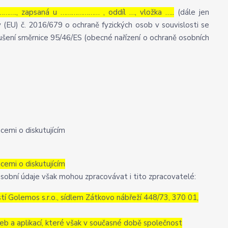
……., zapsaná u ………………… , oddíl …, vložka …..
(dále jen
 (EU) č. 2016/679 o ochraně fyzických osob v souvislosti se
šení směrnice 95/46/ES (obecné nařízení o ochraně osobních
cemi o diskutujícím
cemi o diskutujícím
sobní údaje však mohou zpracovávat i tito zpracovatelé:
 Golemos s.r.o., sídlem Zátkovo nábřeží 448/73, 370 01,
eb a aplikací, které však v současné době společnost