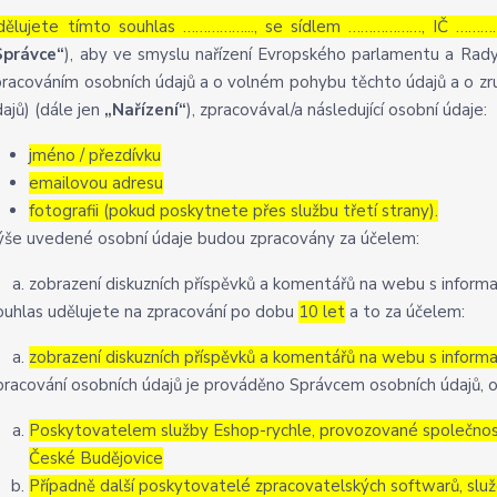
dělujete tímto souhlas ……………..., se sídlem ………………, IČ …………
Správce“
), aby ve smyslu nařízení Evropského parlamentu a Rady
pracováním osobních údajů a o volném pohybu těchto údajů a o zru
ajů) (dále jen
„Nařízení“
), zpracovával/a následující osobní údaje:
jméno / přezdívku
emailovou adresu
fotografii (pokud poskytnete přes službu třetí strany).
ýše uvedené osobní údaje budou zpracovány za účelem:
zobrazení diskuzních příspěvků a komentářů na webu s informa
ouhlas udělujete na zpracování po dobu
10 let
a to za účelem:
zobrazení diskuzních příspěvků a komentářů na webu s informa
pracování osobních údajů je prováděno Správcem osobních údajů, o
Poskytovatelem služby Eshop-rychle, provozované společností
České Budějovice
Případně další poskytovatelé zpracovatelských softwarů, služ