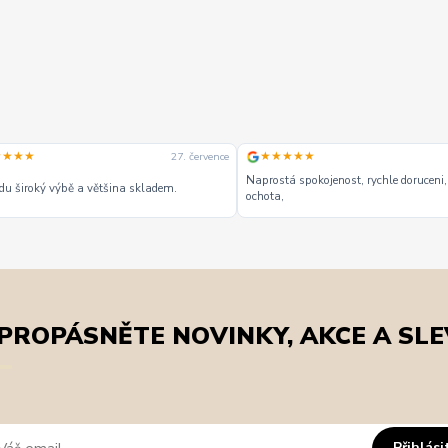
★★★★
★★★★★
27. července
Naprostá spokojenost, rychle doruceni,
u široký výbě a většina skladem.
ochota,
PROPÁSNĚTE NOVINKY, AKCE A SLE
Přihlási