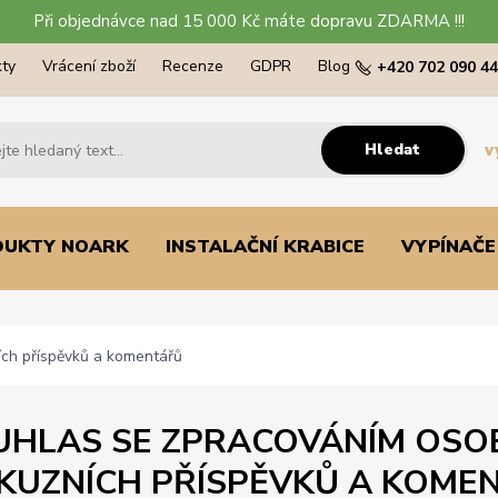
Při objednávce nad 15 000 Kč máte dopravu ZDARMA !!!
ty
Vrácení zboží
Recenze
GDPR
Blog
+420 702 090 4
Hledat
v
DUKTY NOARK
INSTALAČNÍ KRABICE
VYPÍNAČE
ích příspěvků a komentářů
UHLAS SE ZPRACOVÁNÍM OSOB
SKUZNÍCH PŘÍSPĚVKŮ A KOME