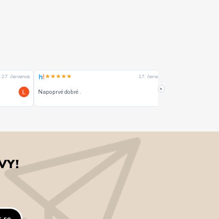
★★★★★
★★★★☆
27. července
17. července
»
Napoprvé dobré .
Dobrý
VY!
t se