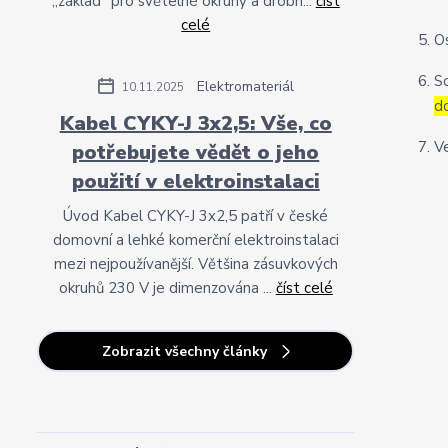
„základ“ pro světelné okruhy a drobn...
číst
celé
O
S
Elektromateriál
10.11.2025
d
Kabel CYKY-J 3x2,5: Vše, co
V
potřebujete vědět o jeho
použití v elektroinstalaci
Úvod Kabel CYKY-J 3x2,5 patří v české
domovní a lehké komerční elektroinstalaci
mezi nejpoužívanější. Většina zásuvkových
okruhů 230 V je dimenzována ...
číst celé
Zobrazit všechny články