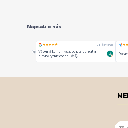
Napsali o nás
★★★★★
★
31. července
31. července
alších jako jeden z
Výborná komunikace, ochota poradit a
«
Opravd
hlavně rychlé dodání. 👍👌
NE