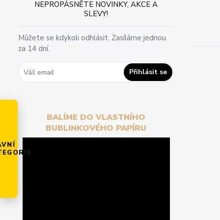
NEPROPÁSNĚTE NOVINKY, AKCE A
SLEVY!
Můžete se kdykoli odhlásit. Zasíláme jednou
za 14 dní.
Přihlásit se
BALÍME DO VLASTNÍHO
BUBLINKOVÉHO PAPÍRU
AVNÍ
TEGORIE