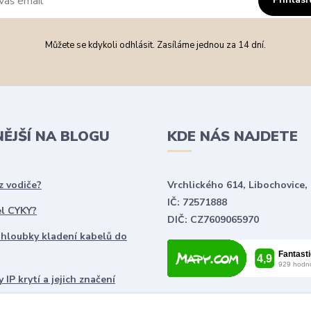
Můžete se kdykoli odhlásit. Zasíláme jednou za 14 dní.
NĚJŠÍ NA BLOGU
KDE NÁS NAJDETE
z vodiče?
Vrchlického 614, Libochovice,
IČ: 72571888
el CYKY?
DIČ: CZ7609065970
 hloubky kladení kabelů do
 IP krytí a jejich značení
chnické značky používané ve