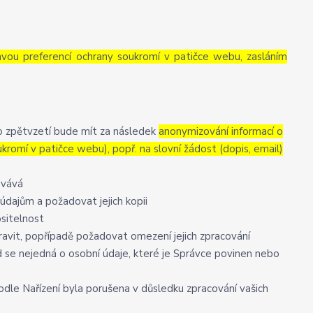
avou preferencí ochrany soukromí v patičce webu, zasláním
to zpětvzetí bude mít za následek
anonymizování informací o
ukromí v patičce webu), popř. na slovní žádost (dopis, email)
ovává
údajům a požadovat jejich kopii
ositelnost
avit, popřípadě požadovat omezení jejich zpracování
 se nejedná o osobní údaje, které je Správce povinen nebo
odle Nařízení byla porušena v důsledku zpracování vašich