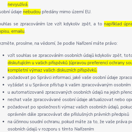
nevyužívá.
sobní údaje
nebudou
předány mimo území EU.
ouhlas se zpracováním lze vzít kdykoliv zpět, a to
například úpr
opisu, emailu
.
ezměte, prosíme, na vědomí, že podle Nařízení máte právo:
vzít souhlas se zpracováním osobních údajů kdykoliv zpět, to
diskutujícím u vašich příspěvků (úpravou preferencí ochrany so
kompletní výmaz vašich diskuzních příspěvků.
požadovat po Správci informaci, jaké vaše osobní údaje zprac
vyžádat si u Správce přístup k vašim zpracovávaným osobním 
u automatizovaně zpracovaných osobních údajů na jejich přen
nechat vaše zpracovávané osobní údaje aktualizovat nebo opr
požadovat po společnosti výmaz vašich osobních údajů, pokud
oprávněn dále zpracovávat dle příslušných právních předpisů
na účinnou soudní ochranu, pokud máte za to, že vaše práva p
osobních údajů v rozporu s tímto Nařízením