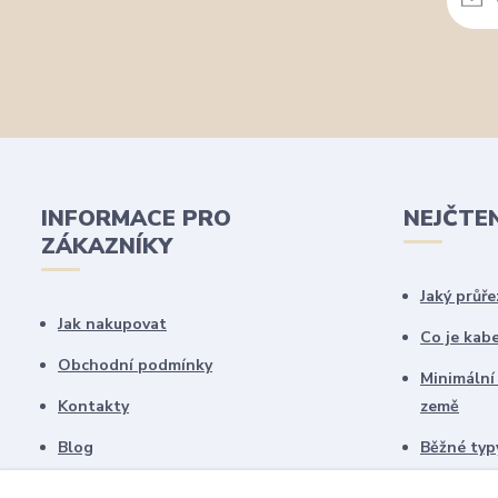
INFORMACE PRO
NEJČTE
ZÁKAZNÍKY
Jaký průře
Jak nakupovat
Co je kab
Obchodní podmínky
Minimální
Kontakty
země
Blog
Běžné typy
Copyright © 2019-2025
Elektrote