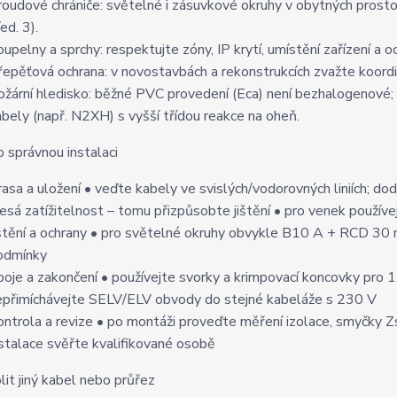
roudové chrániče: světelné i zásuvkové okruhy v obytných pros
ed. 3).
oupelny a sprchy: respektujte zóny, IP krytí, umístění zařízení a 
řepěťová ochrana: v novostavbách a rekonstrukcích zvažte koo
ožární hledisko: běžné PVC provedení (Eca) není bezhalogenové;
abely (např. N2XH) s vyšší třídou reakce na oheň.
o správnou instalaci
rasa a uložení • veďte kabely ve svislých/vodorovných liniích; do
lesá zatížitelnost – tomu přizpůsobte jištění • pro venek použív
ištění a ochrany • pro světelné okruhy obvykle B10 A + RCD 30 m
odmínky
poje a zakončení • používejte svorky a krimpovací koncovky pr
epřimíchávejte SELV/ELV obvody do stejné kabeláže s 230 V
ontrola a revize • po montáži proveďte měření izolace, smyčky 
nstalace svěřte kvalifikované osobě
lit jiný kabel nebo průřez