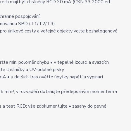
torech mají být chráněny RCD 30 mA (ČSN 33 2000 ed.
ochranné pospojování.
rdinovanou SPD (T1/T2/T3).
 pro únikové cesty a veřejné objekty volte bezhalogenové
držte min. poloměr ohybu • v tepelné izolaci a svazcích
ejte chráničky a UV‑odolné prvky
A • u delších tras ověřte úbytky napětí a vypínací
o 1,5 mm²; v rozvaděči dotahujte předepsaným momentem •
Zs a test RCD; vše zdokumentujte • zásahy do pevné