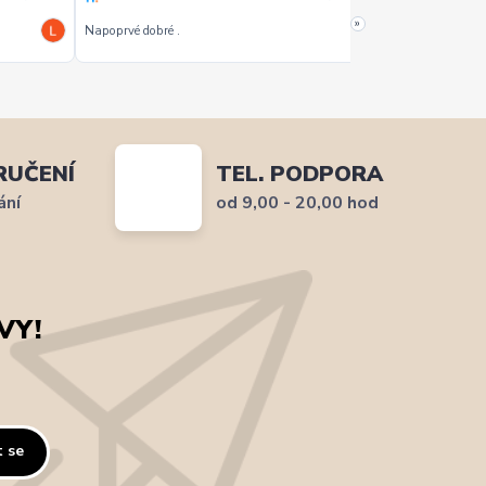
»
Napoprvé dobré .
Dobrý
RUČENÍ
TEL. PODPORA
ání
od 9,00 - 20,00 hod
VY!
t se