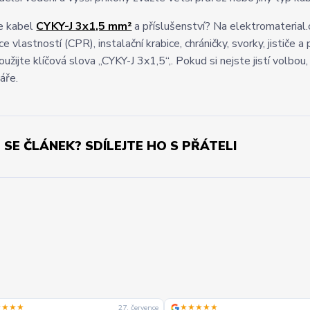
e kabel
CYKY-J 3x1,5 mm²
a příslušenství? Na elektromaterial.c
ce vlastností (CPR), instalační krabice, chráničky, svorky, jističe
oužijte klíčová slova „CYKY-J 3x1,5“,. Pokud si nejste jistí volbo
áře.
L SE ČLÁNEK? SDÍLEJTE HO S PŘÁTELI
★★★★
★★★★★
27. července