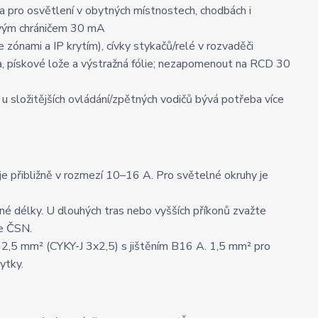
 pro osvětlení v obytných místnostech, chodbách i
dovým chráničem 30 mA
 zónami a IP krytím), cívky stykačů/relé v rozvaděči
ka, pískové lože a výstražná fólie; nezapomenout na RCD 30
u; u složitějších ovládání/zpětných vodičů bývá potřeba více
e přibližně v rozmezí 10–16 A. Pro světelné okruhy je
é délky. U dlouhých tras nebo vyšších příkonů zvažte
le ČSN.
 2,5 mm² (CYKY-J 3x2,5) s jištěním B16 A. 1,5 mm² pro
ytky.