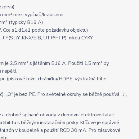
ezerva)
,5 mm² mezi vypínači/krabicemi
mm² (typicky B16 A)
. Cca s1,d1,a1 podle požadavku objektu)
 J-Y(St)Y, KNX/EIB, UTP/FTP), nikoli CYKY
m je 2,5 mm² s jištěním B16 A. Použití 1,5 mm² by
 napětí.
u (pískové lože, chránička/HDPE, výstražná fólie,
č); „O“ je bez PE. Pro světelné okruhy se běžně používá „J“,
 a drobné spínané obvody v domovní elektroinstalaci.
ilitu s běžnými instalačními prvky. Klíčové je správné
ování zón v koupelně a použití RCD 30 mA. Pro zásuvkové
belu.