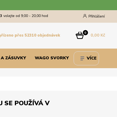
43
volejte od 9,00 - 20,00 hod
Přihlášení
0
0,00 Kč
yřízeno přes 52310 objednávek
 A ZÁSUVKY
WAGO SVORKY
VÍCE
MU SE POUŽÍVÁ V