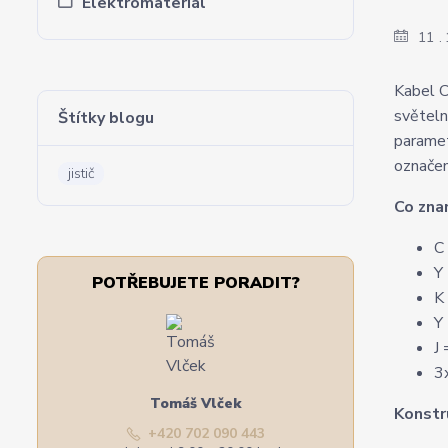
Elektromateriál
11
Kabel C
světeln
Štítky blogu
paramet
označen
jistič
Co zna
C
Y
POTŘEBUJETE PORADIT?
K
Y
J
3
Tomáš Vlček
Konstr
+420 702 090 443