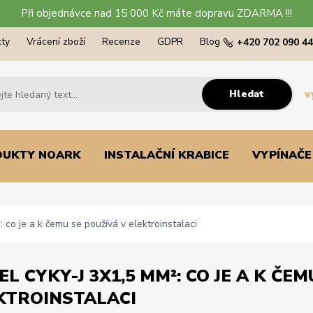
Při objednávce nad 15 000 Kč máte dopravu ZDARMA !!!
ty
Vrácení zboží
Recenze
GDPR
Blog
+420 702 090 4
Hledat
v
DUKTY NOARK
INSTALAČNÍ KRABICE
VYPÍNAČE
co je a k čemu se používá v elektroinstalaci
EL CYKY-J 3X1,5 MM²: CO JE A K ČE
KTROINSTALACI