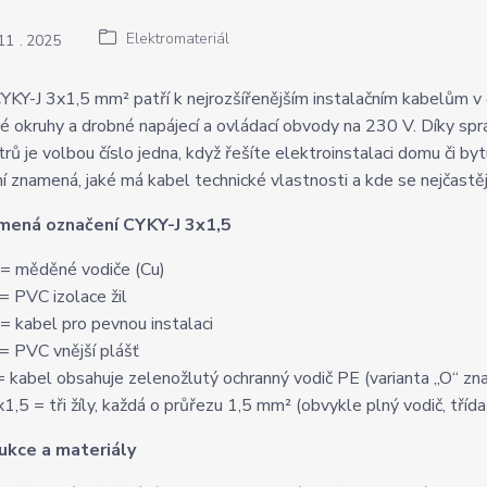
Elektromateriál
11
2025
YKY-J 3x1,5 mm² patří k nejrozšířenějším instalačním kabelům v 
é okruhy a drobné napájecí a ovládací obvody na 230 V. Díky s
rů je volbou číslo jedna, když řešíte elektroinstalaci domu či by
í znamená, jaké má kabel technické vlastnosti a kde se nejčastěj
mená označení CYKY-J 3x1,5
 = měděné vodiče (Cu)
 = PVC izolace žil
 = kabel pro pevnou instalaci
 = PVC vnější plášť
 = kabel obsahuje zelenožlutý ochranný vodič PE (varianta „O“ zn
x1,5 = tři žíly, každá o průřezu 1,5 mm² (obvykle plný vodič, tříd
ukce a materiály