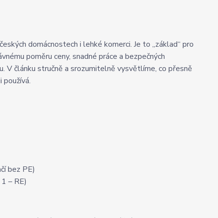
českých domácnostech i lehké komerci. Je to „základ“ pro
právnému poměru ceny, snadné práce a bezpečných
tu. V článku stručně a srozumitelně vysvětlíme, co přesně
i používá.
ačí bez PE)
a 1 – RE)