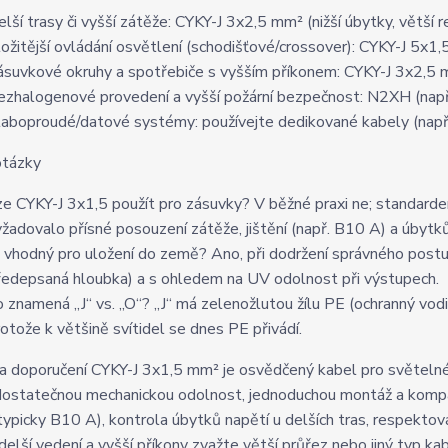
elší trasy či vyšší zátěže: CYKY-J 3x2,5 mm² (nižší úbytky, větší r
ložitější ovládání osvětlení (schodišťové/crossover): CYKY-J 5x1
ásuvkové okruhy a spotřebiče s vyšším příkonem: CYKY-J 3x2,5 
ezhalogenové provedení a vyšší požární bezpečnost: N2XH (např
laboproudé/datové systémy: používejte dedikované kabely (např.
otázky
ze CYKY-J 3x1,5 použít pro zásuvky? V běžné praxi ne; standarde
yžadovalo přísné posouzení zátěže, jištění (např. B10 A) a úbytků
e vhodný pro uložení do země? Ano, při dodržení správného postup
ředepsaná hloubka) a s ohledem na UV odolnost při výstupech.
o znamená „J“ vs. „O“? „J“ má zelenožlutou žílu PE (ochranný vodi
rotože k většině svítidel se dnes PE přivádí.
 a doporučení CYKY-J 3x1,5 mm² je osvědčený kabel pro světelné
dostatečnou mechanickou odolnost, jednoduchou montáž a kompatib
 (typicky B10 A), kontrola úbytků napětí u delších tras, respekt
 delší vedení a vyšší příkony zvažte větší průřez nebo jiný typ ka