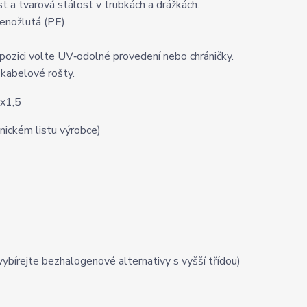
t a tvarová stálost v trubkách a drážkách.
lenožlutá (PE).
pozici volte UV‑odolné provedení nebo chráničky.
a kabelové rošty.
nickém listu výrobce)
vybírejte bezhalogenové alternativy s vyšší třídou)