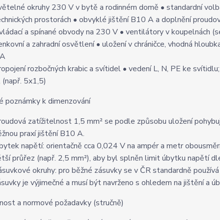
větelné okruhy 230 V v bytě a rodinném domě • standardní volba
echnických prostorách • obvyklé jištění B10 A a doplnění prou
vládací a spínané obvody na 230 V • ventilátory v koupelnách (se
enkovní a zahradní osvětlení • uložení v chráničce, vhodná hloub
A
ropojení rozbočných krabic a svítidel • vedení L, N, PE ke svítidl
l (např. 5x1,5)
té poznámky k dimenzování
roudová zatížitelnost 1,5 mm² se podle způsobu uložení pohybuj
ěžnou praxí jištění B10 A.
bytek napětí: orientačně cca 0,024 V na ampér a metr obousměrn
ětší průřez (např. 2,5 mm²), aby byl splněn limit úbytku napětí d
ásuvkové okruhy: pro běžné zásuvky se v ČR standardně používá
ásuvky je výjimečné a musí být navrženo s ohledem na jištění a úb
nost a normové požadavky (stručně)