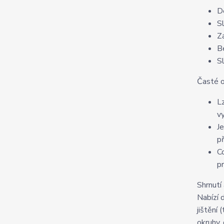
D
S
Z
B
S
Časté 
L
v
J
p
C
p
Shrnutí
Nabízí 
jištění
okruhy,