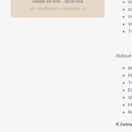
volejte od 9,00 - 20,00 hod
V
info@elektromaterial.cz
I
V
V
Tv
Klíčové
J
M
T
E
V
M
R
K čemu