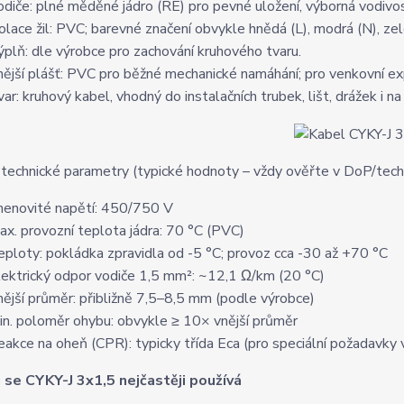
odiče: plné měděné jádro (RE) pro pevné uložení, výborná vodivos
zolace žil: PVC; barevné značení obvykle hnědá (L), modrá (N), ze
ýplň: dle výrobce pro zachování kruhového tvaru.
nější plášť: PVC pro běžné mechanické namáhání; pro venkovní ex
ar: kruhový kabel, vhodný do instalačních trubek, lišt, drážek i n
 technické parametry (typické hodnoty – vždy ověřte v DoP/tech
menovité napětí: 450/750 V
ax. provozní teplota jádra: 70 °C (PVC)
eploty: pokládka zpravidla od -5 °C; provoz cca -30 až +70 °C
lektrický odpor vodiče 1,5 mm²: ~12,1 Ω/km (20 °C)
nější průměr: přibližně 7,5–8,5 mm (podle výrobce)
in. poloměr ohybu: obvykle ≥ 10× vnější průměr
eakce na oheň (CPR): typicky třída Eca (pro speciální požadavky 
 se CYKY-J 3x1,5 nejčastěji používá