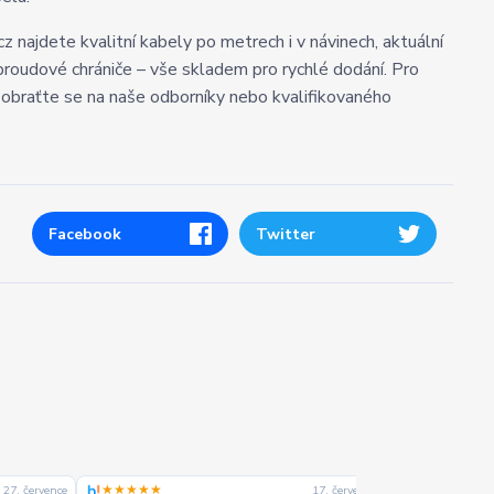
z najdete kvalitní kabely po metrech i v návinech, aktuální
 a proudové chrániče – vše skladem pro rychlé dodání. Pro
u, obraťte se na naše odborníky nebo kvalifikovaného
Facebook
Twitter
★★★★★
★★★★☆
27. července
17. července