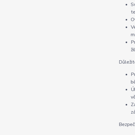
S
t
O
V
m
P
ži
Důleži
P
b
Ú
v
Z
z
Bezpeč