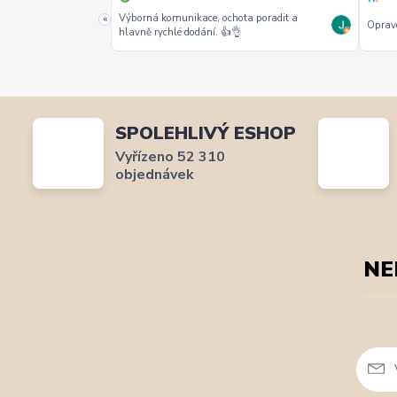
alších jako jeden z
Výborná komunikace, ochota poradit a
«
Opravd
hlavně rychlé dodání. 👍👌
SPOLEHLIVÝ ESHOP
Vyřízeno 52 310
objednávek
NE