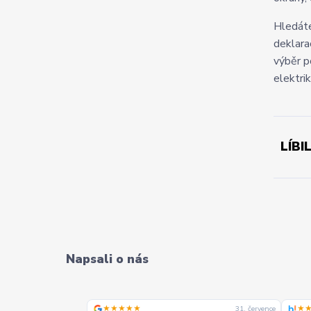
Hledát
deklara
výběr p
elektrik
LÍBI
Napsali o nás
★★★★★
★
31. července
31. července