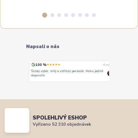
Napsali o nás
100 %
100 %
★★★★★
★
4. srpna
4. srpna
Široký výběr, milý a vstřícný personál. Mohu jedině
Vše super
doporučit.
SPOLEHLIVÝ ESHOP
Vyřízeno 52 310 objednávek