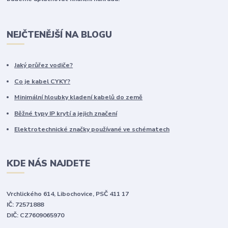
NEJČTENĚJŠÍ NA BLOGU
Jaký průřez vodiče?
Co je kabel CYKY?
Minimální hloubky kladení kabelů do země
Běžné typy IP krytí a jejich značení
Elektrotechnické značky používané ve schématech
KDE NÁS NAJDETE
Vrchlického 614, Libochovice, PSČ 411 17
IČ: 72571888
DIČ: CZ7609065970