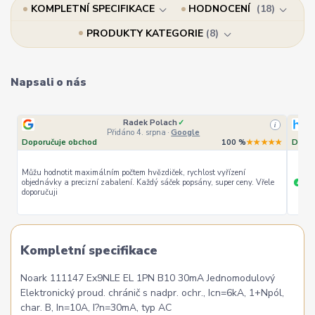
KOMPLETNÍ SPECIFIKACE
HODNOCENÍ
18
PRODUKTY KATEGORIE
8
Napsali o nás
Radek Polach
✓
i
Přidáno 4. srpna
·
Google
Doporučuje obchod
100 %
★★★★★
Dopor
Můžu hodnotit maximálním počtem hvězdiček, rychlost vyřízení
objednávky a precizní zabalení. Každý sáček popsány, super ceny. Vřele
ryc
+
doporučuji
Kompletní specifikace
Noark 111147 Ex9NLE EL 1PN B10 30mA Jednomodulový
Elektronický proud. chránič s nadpr. ochr., Icn=6kA, 1+Npól,
char. B, In=10A, I?n=30mA, typ AC