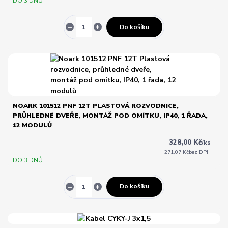
DO 3 DNŮ
Do košíku
NOARK 101512 PNF 12T PLASTOVÁ ROZVODNICE,
PRŮHLEDNÉ DVEŘE, MONTÁŽ POD OMÍTKU, IP40, 1 ŘADA,
12 MODULŮ
328,00 Kč
/
ks
271,07 Kč
bez DPH
DO 3 DNŮ
Do košíku