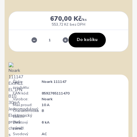
670,00 Kč
/
ks
553,72 Kč
bez DPH
Do košíku
Číslo
Noark 111147
produktu:
EAN kód:
8592765111470
Výrobce:
Noark
Max.proud:
10 A
Charakteristika
B
zátěže:
Zkratový
6 kA
proud:
Svodový
AC