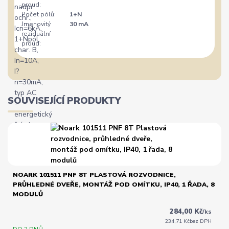
proud:
Počet pólů:
1+N
Jmenovitý
30 mA
reziduální
proud:
SOUVISEJÍCÍ PRODUKTY
NOARK 101511 PNF 8T PLASTOVÁ ROZVODNICE,
PRŮHLEDNÉ DVEŘE, MONTÁŽ POD OMÍTKU, IP40, 1 ŘADA, 8
MODULŮ
284,00 Kč
/
ks
234,71 Kč
bez DPH