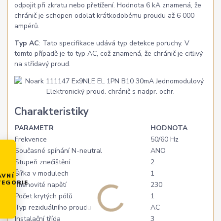
odpojit při zkratu nebo přetížení. Hodnota 6 kA znamená, že
chránič je schopen odolat krátkodobému proudu až 6 000
ampérů.
Typ AC
: Tato specifikace udává typ detekce poruchy. V
tomto případě je to typ AC, což znamená, že chránič je citlivý
na střídavý proud.
Charakteristiky
PARAMETR
HODNOTA
Frekvence
50/60 Hz
Současné spínání N-neutral
ANO
Stupeň znečištění
2
Šířka v modulech
1
AVNÍ
TEGORIE
Jmenovité napětí
230
Počet krytých pólů
1
Typ reziduálního proudu
AC
Instalační třída
3