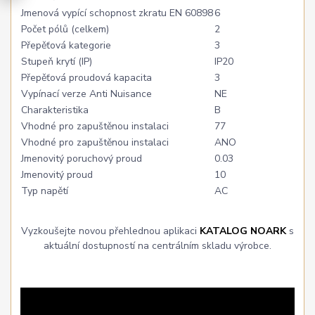
Jmenová vypící schopnost zkratu EN 60898
6
Počet pólů (celkem)
2
Přepěťová kategorie
3
Stupeň krytí (IP)
IP20
Přepěťová proudová kapacita
3
Vypínací verze Anti Nuisance
NE
Charakteristika
B
Vhodné pro zapuštěnou instalaci
77
Vhodné pro zapuštěnou instalaci
ANO
Jmenovitý poruchový proud
0.03
Jmenovitý proud
10
Typ napětí
AC
Vyzkoušejte novou přehlednou aplikaci
KATALOG NOARK
s
aktuální dostupností na centrálním skladu výrobce.