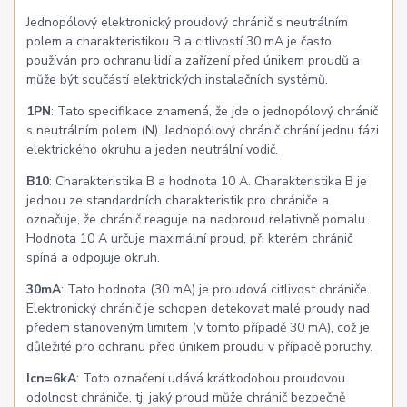
Jednopólový elektronický proudový chránič s neutrálním
polem a charakteristikou B a citlivostí 30 mA je často
používán pro ochranu lidí a zařízení před únikem proudů a
může být součástí elektrických instalačních systémů.
1PN
: Tato specifikace znamená, že jde o jednopólový chránič
s neutrálním polem (N). Jednopólový chránič chrání jednu fázi
elektrického okruhu a jeden neutrální vodič.
B10
: Charakteristika B a hodnota 10 A. Charakteristika B je
jednou ze standardních charakteristik pro chrániče a
označuje, že chránič reaguje na nadproud relativně pomalu.
Hodnota 10 A určuje maximální proud, při kterém chránič
spíná a odpojuje okruh.
30mA
: Tato hodnota (30 mA) je proudová citlivost chrániče.
Elektronický chránič je schopen detekovat malé proudy nad
předem stanoveným limitem (v tomto případě 30 mA), což je
důležité pro ochranu před únikem proudu v případě poruchy.
Icn=6kA
: Toto označení udává krátkodobou proudovou
odolnost chrániče, tj. jaký proud může chránič bezpečně