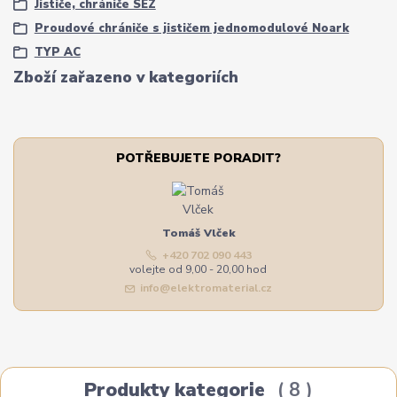
Jističe, chrániče SEZ
Proudové chrániče s jističem jednomodulové Noark
TYP AC
Zboží zařazeno v kategoriích
POTŘEBUJETE PORADIT?
Tomáš Vlček
+420 702 090 443
volejte od 9,00 - 20,00 hod
info@elektromaterial.cz
Produkty kategorie
8