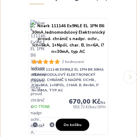
2 hodnocení
NOARK 111146 EX9NLE EL 1PN B6 30MA
NOARK 111148
JEDNOMODULOVÝ ELEKTRONICKÝ
30MA JEDNO
PROUD. CHRÁNIČ S NADPR. OCHR.,
ELEKTRONICK
ICN=6KA, 1+NPÓL, CHAR. B, IN=6A, I?
NADPR. OCHR.
N=30MA, TYP AC
CHAR. B, IN=
670,00 Kč
/
ks
DO TÝDNE
DO 3 DNŮ
553,72 Kč
bez DPH
Do košíku