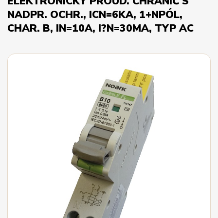
ELEKTRONICKÝ PROUD. CHRÁNIČ S
NADPR. OCHR., ICN=6KA, 1+NPÓL,
CHAR. B, IN=10A, I?N=30MA, TYP AC