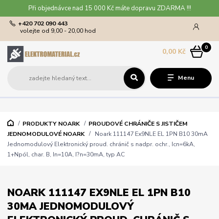
Při objednávce nad 15 000 Kč máte dopravu ZDARMA !!!
+420 702 090 443
volejte od 9,00 - 20,00 hod
0
0,00 Kč
Menu
PRODUKTY NOARK
PROUDOVÉ CHRÁNIČE S JISTIČEM
JEDNOMODULOVÉ NOARK
Noark 111147 Ex9NLE EL 1PN B10 30mA
Jednomodulový Elektronický proud. chránič s nadpr. ochr., Icn=6kA,
1+Npól, char. B, In=10A, I?n=30mA, typ AC
NOARK 111147 EX9NLE EL 1PN B10
30MA JEDNOMODULOVÝ