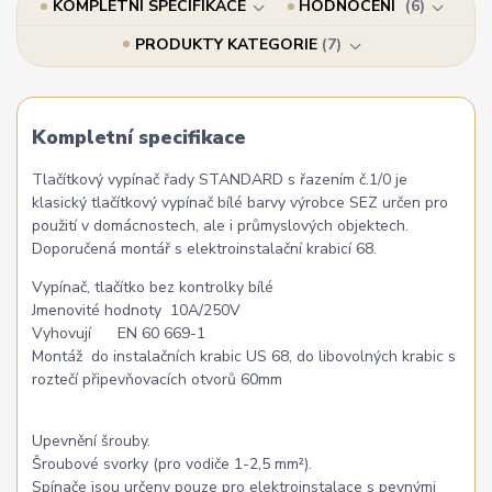
KOMPLETNÍ SPECIFIKACE
HODNOCENÍ
6
PRODUKTY KATEGORIE
7
Kompletní specifikace
Tlačítkový vypínač řady STANDARD s řazením č.1/0 je
klasický tlačítkový vypínač bílé barvy výrobce SEZ určen pro
použití v domácnostech, ale i průmyslových objektech.
Doporučená montář s elektroinstalační krabicí 68.
Vypínač, tlačítko bez kontrolky bílé
Jmenovité hodnoty 10A/250V
Vyhovují EN 60 669-1
Montáž do instalačních krabic US 68, do libovolných krabic s
roztečí připevňovacích otvorů 60mm
Upevnění šrouby.
Šroubové svorky (pro vodiče 1-2,5 mm²).
Spínače jsou určeny pouze pro elektroinstalace s pevnými