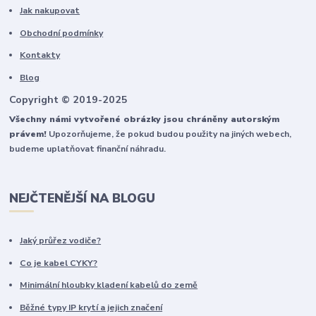
Jak nakupovat
Obchodní podmínky
Kontakty
Blog
Copyright © 2019-2025
Všechny námi vytvořené obrázky jsou chráněny autorským
právem!
Upozorňujeme, že pokud budou použity na jiných webech,
budeme uplatňovat finanční náhradu.
NEJČTENĚJŠÍ NA BLOGU
Jaký průřez vodiče?
Co je kabel CYKY?
Minimální hloubky kladení kabelů do země
Běžné typy IP krytí a jejich značení