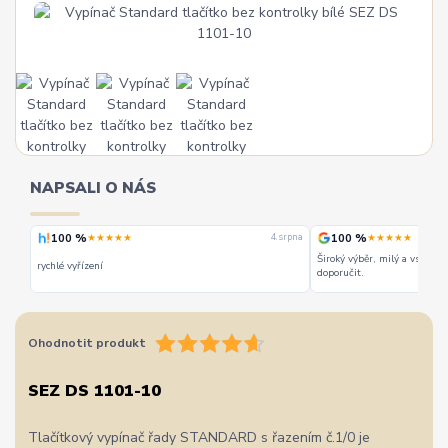
NAPSALI O NÁS
100 %
100 %
★★★★★
★★★★★
 srpna
4. srpna
Široký výběr, milý a vstřícn
rychlé vyřízení
doporučit.
Ohodnotit produkt
SEZ DS 1101-10
Tlačítkový vypínač řady STANDARD s řazením č.1/0 je