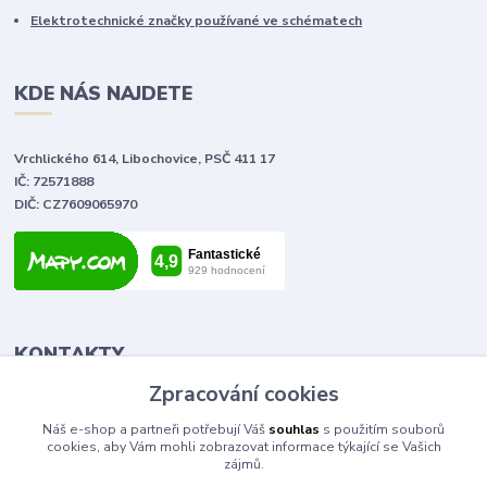
Elektrotechnické značky používané ve schématech
KDE NÁS NAJDETE
Vrchlického 614, Libochovice, PSČ 411 17
IČ: 72571888
DIČ: CZ7609065970
KONTAKTY
Zpracování cookies
Tomáš Vlček
Náš e-shop a partneři potřebují Váš
souhlas
s použitím souborů
+420 702 090 443
cookies, aby Vám mohli zobrazovat informace týkající se Vašich
volejte od 9,00 - 20,00 hod
zájmů.