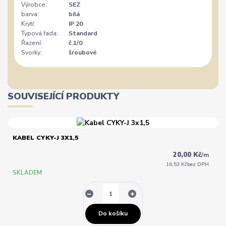
Výrobce:
SEZ
barva:
bílá
Krytí:
IP 20
Typová řada:
Standard
Řazení:
č.1/0
Svorky:
šroubové
SOUVISEJÍCÍ PRODUKTY
KABEL CYKY-J 3X1,5
20,00 Kč
/
m
16,53 Kč
bez DPH
SKLADEM
Do košíku