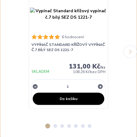
6 hodnocení
VYPÍNAČ STANDARD KŘÍŽOVÝ VYPÍNAČ
VYPÍNAČ ST
Č.7 BÍLÝ SEZ DS 1221-7
VYPÍNAČ Č.5 B
131,00 Kč
/
ks
SKLADEM
SKLADEM
108,26 Kč
bez DPH
Do košíku