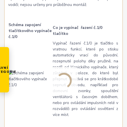
vodiči; nejsou určeny pro průběžnou montáž.
Schéma zapojení
Co je vypínač řazení č.1/0
tlačítkového vypínače
tlačítko
č.1/0
Vypínač řazení č.1/0 je tlačítko s
vratnou funkcí, které po stisku
automaticky vrací do původní,
rozepnuté polohy díky pružině, na
rozdíl od klasického vypínače, který
AVNÍ
TEGORIE
zůstává v poloze, do které byl
přepnut. Používá se pro krátkodobé
sepnutí obvodu, například pro
domovní zvonky, spouštění
ventilátorů s časovým doběhem,
nebo pro ovládání impulsních relé v
rozváděči pro ovládání osvětlení z
více míst.