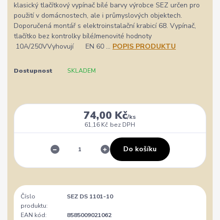
klasický tlačítkový vypínač bílé barvy výrobce SEZ určen pro
použití v domácnostech, ale i průmyslových objektech.
Doporučená montář s elektroinstalační krabicí 68. Vypínač,
tlačítko bez kontrolky bíléJmenovité hodnoty
10A/250VVyhovují EN 60 ...
POPIS PRODUKTU
Dostupnost
SKLADEM
74,00 Kč
/
ks
61,16 Kč
bez DPH
Do košíku
Číslo
SEZ DS 1101-10
produktu:
EAN kód:
8585009021062