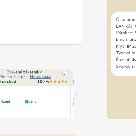
Číslo prod
EAN kód:
Výrobce:
barva:
bíl
Krytí:
IP 2
Typová řa
Řazení:
dv
Svorky:
š
Ověřený zákazník
✓
Veronika Veverková
i
Přidáno 4. srpna
·
Heureka.cz
Přidáno 4. srpna
·
Goo
e obchod
100 %
★★★★★
Doporučuje obchod
10
»
Široký výběr, milý a vstřícný perso
řízení
ceny
+
jedině doporučit.