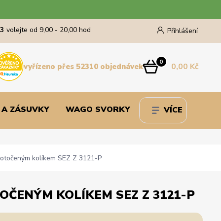
43
volejte od 9,00 - 20,00 hod
Přihlášení
0
0,00 Kč
vyřízeno přes 52310 objednávek
 A ZÁSUVKY
WAGO SVORKY
VÍCE
ootočeným kolíkem SEZ Z 3121-P
ČENÝM KOLÍKEM SEZ Z 3121-P