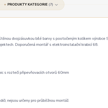
PRODUKTY KATEGORIE
7
nou dvojzásuvkou bílé barvy s pootočeným kolíkem výrobce 
jektech. Doporučená montář s elektroinstalační krabicí 68.
bic s roztečí připevňovacích otvorů 60mm
iči; nejsou určeny pro průběžnou montáž.