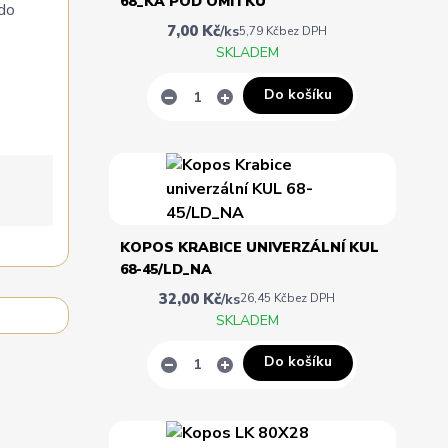
68_KA POD OMÍTKU
 do
7,00 Kč
/
ks
5,79 Kč
bez DPH
SKLADEM
Do košíku
KOPOS KRABICE UNIVERZÁLNÍ KUL
68-45/LD_NA
32,00 Kč
/
ks
26,45 Kč
bez DPH
SKLADEM
Do košíku