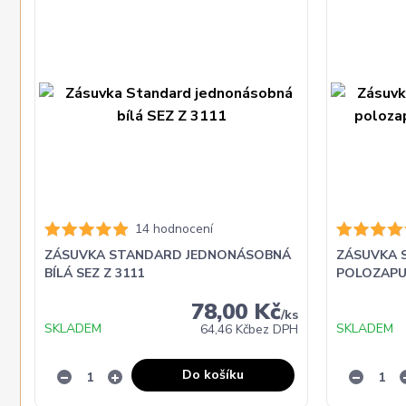
14 hodnocení
ZÁSUVKA STANDARD JEDNONÁSOBNÁ
ZÁSUVKA 
BÍLÁ SEZ Z 3111
POLOZAPUŠ
78,00 Kč
/
ks
SKLADEM
SKLADEM
64,46 Kč
bez DPH
Do košíku