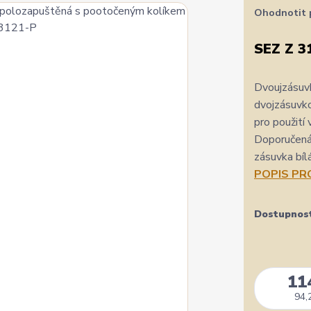
Ohodnotit 
SEZ Z 3
Dvoujzásu
dvojzásuvk
pro použití
Doporučená 
zásuvka bí
POPIS P
Dostupnos
11
94,