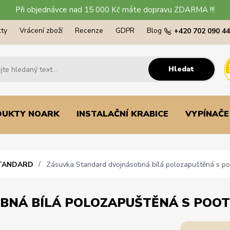
Při objednávce nad 15 000 Kč máte dopravu ZDARMA !!!
ty
Vrácení zboží
Recenze
GDPR
Blog
+420 702 090 4
Hledat
DUKTY NOARK
INSTALAČNÍ KRABICE
VYPÍNAČE
STANDARD
Zásuvka Standard dvojnásobná bílá polozapuštěná s p
NÁ BÍLÁ POLOZAPUŠTĚNÁ S POOTO