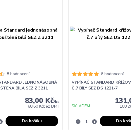
8 hodnocení
6 hodnocení
STANDARD JEDNONÁSOBNÁ
VYPÍNAČ STANDARD KŘÍŽOV
TĚNÁ BÍLÁ SEZ Z 3211
Č.7 BÍLÝ SEZ DS 1221-7
83,00 Kč
131,
/
ks
SKLADEM
68,60 Kč
bez DPH
108,2
Do košíku
Do koš