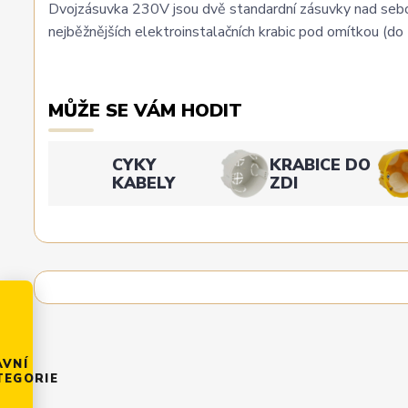
Dvojzásuvka 230V jsou dvě standardní zásuvky nad sebou
nejběžnějších elektroinstalačních krabic pod omítkou (do
MŮŽE SE VÁM HODIT
CYKY
KRABICE DO
KABELY
ZDI
AVNÍ
TEGORIE