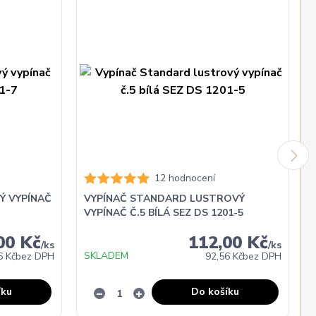
12 hodnocení
Ý VYPÍNAČ
VYPÍNAČ STANDARD LUSTROVÝ
VYPÍNAČ Č.5 BÍLÁ SEZ DS 1201-5
Č
00 Kč
112,00 Kč
/
ks
/
ks
SKLADEM
6 Kč
bez DPH
92,56 Kč
bez DPH
íku
Do košíku