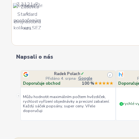
Napsali o nás
Radek Polach
✓
i
Přidáno 4. srpna
·
Google
Doporučuje obchod
100 %
★★★★★
Doporučuj
«
Můžu hodnotit maximálním počtem hvězdiček,
rychlost vyřízení objednávky a precizní zabalení.
rychlé vy
+
Každý sáček popsány, super ceny. Vřele
doporučuji