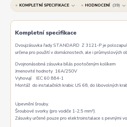
KOMPLETNÍ SPECIFIKACE
HODNOCENÍ
39
Kompletní specifikace
Dvoujzásuvka řady STANDARD Z 3121-P je polozapuště
určena pro použití v domácnostech, ale i průmyslových ob
Dvojnonásobná zásuvka bílás pootočeným kolíkem
Jmenovité hodnoty 16A/250V
Vyhovují IEC 60 884-1
Montáž do instalačních krabic US 68, do libovolných kra
Upevnění šrouby.
Šroubové svorky (pro vodiče 1-2,5 mm²).
Zásuvky určené pouze pro elektroinstalace s pevnými vod