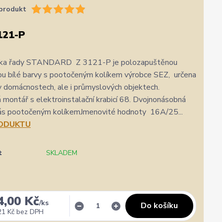
produkt
121-P
vka řady STANDARD Z 3121-P je polozapuštěnou
ou bílé barvy s pootočeným kolíkem výrobce SEZ, určena
 v domácnostech, ale i průmyslových objektech.
montář s elektroinstalační krabicí 68. Dvojnonásobná
lás pootočeným kolíkemJmenovité hodnoty 16A/25...
RODUKTU
t
SKLADEM
4,00 Kč
/
ks
Do košíku
21 Kč
bez DPH