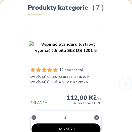
Produkty kategorie
7
12 hodnocení
VYPÍNAČ STANDARD LUSTROVÝ
VYPÍNAČ ST
VYPÍNAČ Č.5 BÍLÁ SEZ DS 1201-5
Č.6 BÍLÝ SEZ 
112,00 Kč
/
ks
SKLADEM
SKLADEM
92,56 Kč
bez DPH
Do košíku