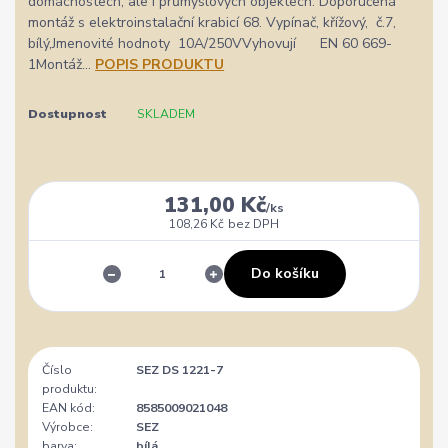
domácnostech, ale i průmyslových objektech. Doporučená
montáž s elektroinstalační krabicí 68. Vypínač, křížový, č.7,
bílý,Jmenovité hodnoty 10A/250VVyhovují EN 60 669-
1Montáž...
POPIS PRODUKTU
Dostupnost
SKLADEM
131,00 Kč
/
ks
108,26 Kč
bez DPH
Do košíku
Číslo
SEZ DS 1221-7
produktu:
EAN kód:
8585009021048
Výrobce:
SEZ
barva:
bílá