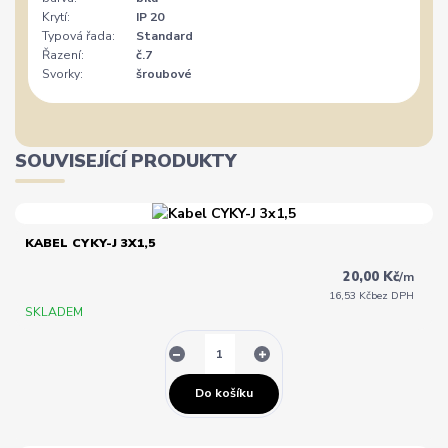
Krytí:
IP 20
Typová řada:
Standard
Řazení:
č.7
Svorky:
šroubové
SOUVISEJÍCÍ PRODUKTY
KABEL CYKY-J 3X1,5
20,00 Kč
/
m
16,53 Kč
bez DPH
SKLADEM
Do košíku