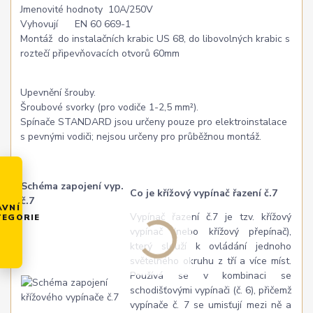
Jmenovité hodnoty 10A/250V
Vyhovují EN 60 669-1
Montáž do instalačních krabic US 68, do libovolných krabic s
roztečí připevňovacích otvorů 60mm
Upevnění šrouby.
Šroubové svorky (pro vodiče 1-2,5 mm²).
Spínače STANDARD jsou určeny pouze pro elektroinstalace
s pevnými vodiči; nejsou určeny pro průběžnou montáž.
Schéma zapojení vyp.
Co je křížový vypínač řazení č.7
č.7
AVNÍ
Vypínač řazení č.7 je tzv. křížový
TEGORIE
vypínač (nebo křížový přepínač),
který slouží k ovládání jednoho
světelného okruhu z tří a více míst.
Používá se v kombinaci se
schodišťovými vypínači (č. 6), přičemž
vypínače č. 7 se umisťují mezi ně a