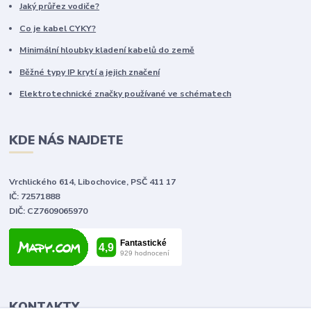
Jaký průřez vodiče?
Co je kabel CYKY?
Minimální hloubky kladení kabelů do země
Běžné typy IP krytí a jejich značení
Elektrotechnické značky používané ve schématech
KDE NÁS NAJDETE
Vrchlického 614, Libochovice, PSČ 411 17
IČ: 72571888
DIČ: CZ7609065970
KONTAKTY