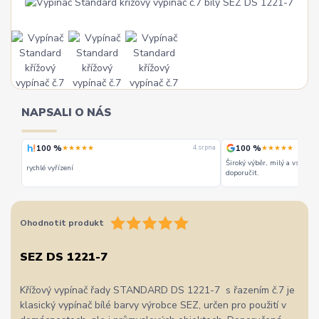
NAPSALI O NÁS
100 %
100 %
★★★★★
★★★★★
 srpna
4. srpna
Široký výběr, milý a vstřícn
rychlé vyřízení
doporučit.
Ohodnotit produkt
SEZ DS 1221-7
Křížový vypínač řady STANDARD DS 1221-7 s řazením č.7 je
klasický vypínač bílé barvy výrobce SEZ, určen pro použití v