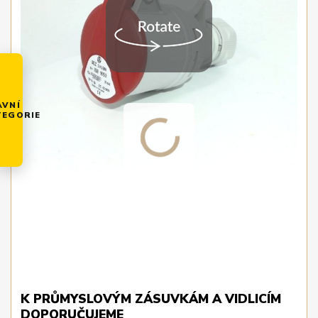
AVNÍ
TEGORIE
K PRŮMYSLOVÝM ZÁSUVKÁM A VIDLICÍM
DOPORUČUJEME