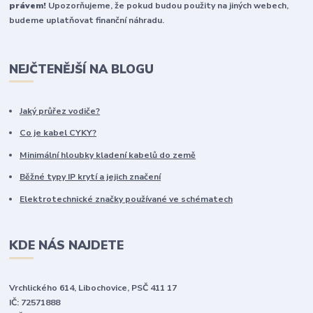
právem!
Upozorňujeme, že pokud budou použity na jiných webech,
budeme uplatňovat finanční náhradu.
NEJČTENĚJŠÍ NA BLOGU
Jaký průřez vodiče?
Co je kabel CYKY?
Minimální hloubky kladení kabelů do země
Běžné typy IP krytí a jejich značení
Elektrotechnické značky používané ve schématech
KDE NÁS NAJDETE
Vrchlického 614, Libochovice, PSČ 411 17
IČ: 72571888