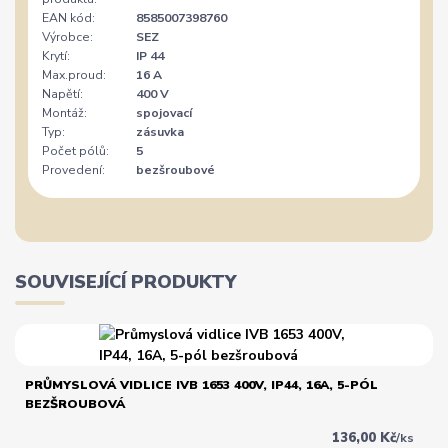
EAN kód:
8585007398760
Výrobce:
SEZ
Krytí:
IP 44
Max.proud:
16 A
Napětí:
400 V
Montáž:
spojovací
Typ:
zásuvka
Počet pólů:
5
Provedení:
bezšroubové
SOUVISEJÍCÍ PRODUKTY
PRŮMYSLOVÁ VIDLICE IVB 1653 400V, IP44, 16A, 5-PÓL
BEZŠROUBOVÁ
136,00 Kč
/
ks