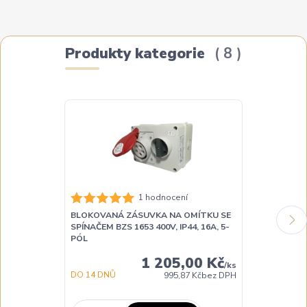
Produkty kategorie
8
1 hodnocení
BLOKOVANÁ ZÁSUVKA NA OMÍTKU SE
PRŮMYSLOVÁ
SPÍNAČEM BZS 1653 400V, IP44, 16A, 5-
1653 400V, IP
PÓL
BEZŠROUBOV
1 205,00 Kč
/
ks
DO 14 DNŮ
DO 3 DNŮ
995,87 Kč
bez DPH