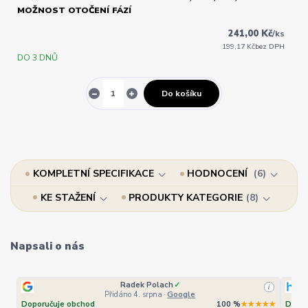
MOŽNOST OTOČENÍ FÁZÍ
241,00 Kč
/
ks
199,17 Kč
bez DPH
DO 3 DNŮ
Do košíku
KOMPLETNÍ SPECIFIKACE
HODNOCENÍ
6
KE STAŽENÍ
PRODUKTY KATEGORIE
8
Napsali o nás
Radek Polach
✓
i
Přidáno 4. srpna
·
Google
Doporučuje obchod
100 %
★★★★★
Dopor