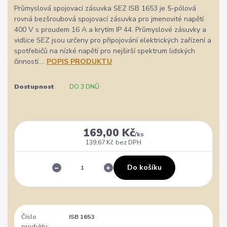
Průmyslová spojovací zásuvka SEZ ISB 1653 je 5-pólová
rovná bezšroubová spojovací zásuvka pro jmenovité napětí
400 V s proudem 16 A a krytím IP 44. Průmyslové zásuvky a
vidlice SEZ jsou určeny pro připojování elektrických zařízení a
spotřebičů na nízké napětí pro nejširší spektrum lidských
činností....
POPIS PRODUKTU
Dostupnost
DO 3 DNŮ
169,00 Kč
/
ks
139,67 Kč
bez DPH
Do košíku
Číslo
ISB 1653
produktu: