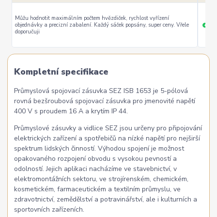
Můžu hodnotit maximálním počtem hvězdiček, rychlost vyřízení
objednávky a precizní zabalení. Každý sáček popsány, super ceny. Vřele
ryc
+
doporučuji
Kompletní specifikace
Průmyslová spojovací zásuvka SEZ ISB 1653 je 5-pólová
rovná bezšroubová spojovací zásuvka pro jmenovité napětí
400 V s proudem 16 A a krytím IP 44.
Průmyslové zásuvky a vidlice SEZ jsou určeny pro připojování
elektrických zařízení a spotřebičů na nízké napětí pro nejširší
spektrum lidských činností. Výhodou spojení je možnost
opakovaného rozpojení obvodu s vysokou pevností a
odolností. Jejich aplikaci nacházíme ve stavebnictví, v
elektromontážních sektoru, ve strojírenském, chemickém,
kosmetickém, farmaceutickém a textilním průmyslu, ve
zdravotnictví, zemědělství a potravinářství, ale i kulturních a
sportovních zařízeních.