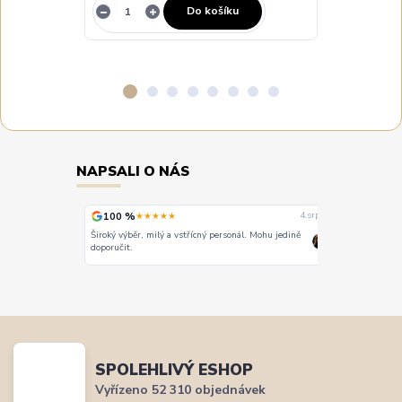
Do košíku
NAPSALI O NÁS
100 %
100 %
★★★★★
★
4. srpna
4. srpna
Široký výběr, milý a vstřícný personál. Mohu jedině
Vše super
doporučit.
SPOLEHLIVÝ ESHOP
Vyřízeno 52 310 objednávek