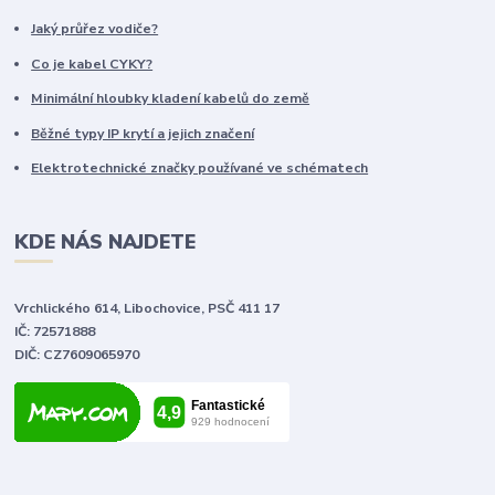
Jaký průřez vodiče?
Co je kabel CYKY?
Minimální hloubky kladení kabelů do země
Běžné typy IP krytí a jejich značení
Elektrotechnické značky používané ve schématech
KDE NÁS NAJDETE
Vrchlického 614, Libochovice, PSČ 411 17
IČ: 72571888
DIČ: CZ7609065970