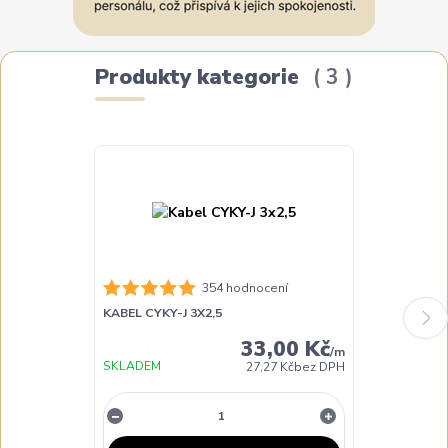
Produkty kategorie
3
TOP produkt
354 hodnocení
KABEL CYKY-J 3X2,5
KABEL CYKY-J
33,00 Kč
/
m
SKLADEM
SKLADEM
27,27 Kč
bez DPH