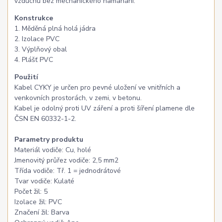
vzduchu bez mechanického namáhání.
Konstrukce
1. Měděná plná holá jádra
2. Izolace PVC
3. Výplňový obal
4. Plášť PVC
Použití
Kabel CYKY je určen pro pevné uložení ve vnitřních a
venkovních prostorách, v zemi, v betonu.
Kabel je odolný proti UV záření a proti šíření plamene dle
ČSN EN 60332-1-2.
Parametry produktu
Materiál vodiče: Cu, holé
Jmenovitý průřez vodiče: 2,5 mm2
Třída vodiče: Tř. 1 = jednodrátové
Tvar vodiče: Kulaté
Počet žil: 5
Izolace žil: PVC
Značení žil: Barva