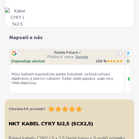
Napsali o nás
Radek Polach
✓
i
Přidáno 4. srpna
·
Google
Doporučuje obchod
100 %
★★★★★
Doporu
Můžu hodnotit maximálním počtem hvězdiček, rychlost vyřízení
objednávky a precizní zabalení. Každý sáček popsány, super ceny.
rychl
+
Vřele doporučuji
Ohodnotit produkt
NKT KABEL CYKY 5J2,5 (5CX2,5)
Balení kabelu CYKY J 5 x 2,5 černé barvy s 5 vodiči průměru