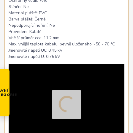
Ochranný vodič: Ano
Stínění: Ne
Materiál pláště: PVC
Barva pláště: Černé
Nepodporující hoření: Ne
Provedení: Kulaté
Vnější průměr cca: 11,2 mm
Max. vnější teplota kabelu, pevně uloženého: -50 - 70 °C
Jmenovité napětí U0: 0,45 kV
Jmenovité napětí U: 0,75 kV
AVNÍ
TEGORIE