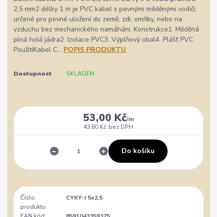
2,5 mm2 délky 1 m je PVC kabel s pevnými měděnými vodiči,
určené pro pevné uložení do země, zdi, omítky, nebo na
vzduchu bez mechanického namáhání. Konstrukce1. Měděná
plná holá jádra2. Izolace PVC3. Výplňový obal4. Plášť PVC
PoužitíKabel C...
POPIS PRODUKTU
Dostupnost
SKLADEM
53,00 Kč
/
m
43,80 Kč
bez DPH
Do košíku
Číslo
CYKY-J 5x2,5
produktu:
EAN kód:
8591043359375