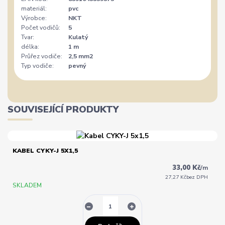
materiál:
pvc
Výrobce:
NKT
Počet vodičů:
5
Tvar:
Kulatý
délka:
1 m
Průřez vodiče:
2,5 mm2
Typ vodiče:
pevný
SOUVISEJÍCÍ PRODUKTY
KABEL CYKY-J 5X1,5
33,00 Kč
/
m
27,27 Kč
bez DPH
SKLADEM