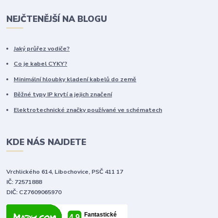
NEJČTENĚJŠÍ NA BLOGU
Jaký průřez vodiče?
Co je kabel CYKY?
Minimální hloubky kladení kabelů do země
Běžné typy IP krytí a jejich značení
Elektrotechnické značky používané ve schématech
KDE NÁS NAJDETE
Vrchlického 614, Libochovice, PSČ 411 17
IČ: 72571888
DIČ: CZ7609065970