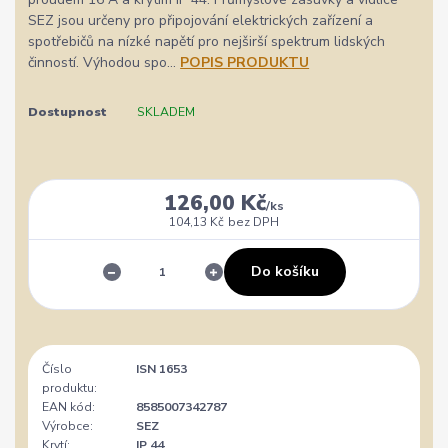
SEZ jsou určeny pro připojování elektrických zařízení a
spotřebičů na nízké napětí pro nejširší spektrum lidských
činností. Výhodou spo...
POPIS PRODUKTU
Dostupnost
SKLADEM
126,00 Kč
/
ks
104,13 Kč
bez DPH
Do košíku
Číslo
ISN 1653
produktu:
EAN kód:
8585007342787
Výrobce:
SEZ
Krytí:
IP 44