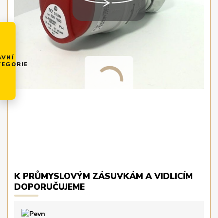
AVNÍ
TEGORIE
K PRŮMYSLOVÝM ZÁSUVKÁM A VIDLICÍM
DOPORUČUJEME