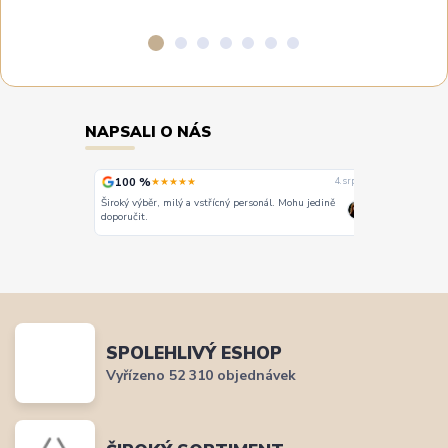
NAPSALI O NÁS
100 %
100 %
★★★★★
★
4. srpna
4. srpna
Široký výběr, milý a vstřícný personál. Mohu jedině
Vše super
doporučit.
SPOLEHLIVÝ ESHOP
Vyřízeno 52 310 objednávek