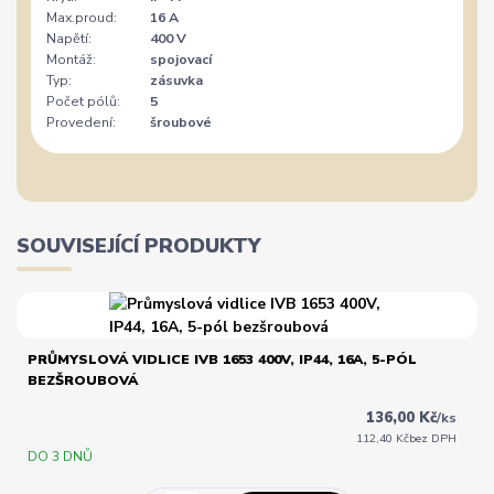
Max.proud:
16 A
Napětí:
400 V
Montáž:
spojovací
Typ:
zásuvka
Počet pólů:
5
Provedení:
šroubové
SOUVISEJÍCÍ PRODUKTY
PRŮMYSLOVÁ VIDLICE IVB 1653 400V, IP44, 16A, 5-PÓL
BEZŠROUBOVÁ
136,00 Kč
/
ks
112,40 Kč
bez DPH
DO 3 DNŮ