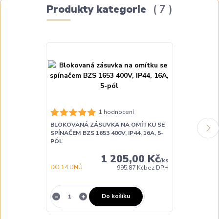
Produkty kategorie
7
1 hodnocení
BLOKOVANÁ ZÁSUVKA NA OMÍTKU SE
PRŮMYSLOVÁ
SPÍNAČEM BZS 1653 400V, IP44, 16A, 5-
ISB 1653 400V,
PÓL
BEŠROUBOV
1 205,00 Kč
/
ks
DO 14 DNŮ
DO 3 DNŮ
995,87 Kč
bez DPH
Do košíku