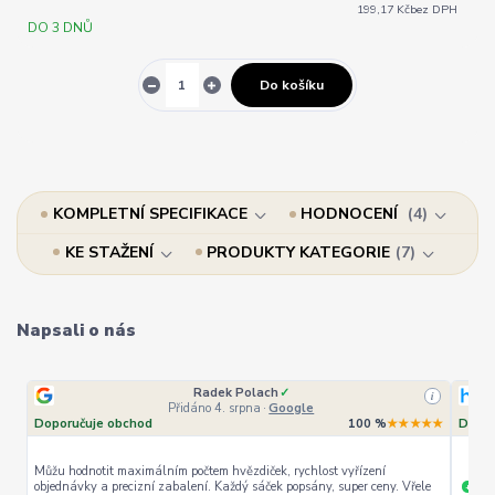
199,17 Kč
bez DPH
DO 3 DNŮ
Do košíku
KOMPLETNÍ SPECIFIKACE
HODNOCENÍ
4
KE STAŽENÍ
PRODUKTY KATEGORIE
7
Napsali o nás
Radek Polach
✓
i
Přidáno 4. srpna
·
Google
Doporučuje obchod
100 %
★★★★★
Dopor
Můžu hodnotit maximálním počtem hvězdiček, rychlost vyřízení
objednávky a precizní zabalení. Každý sáček popsány, super ceny. Vřele
ryc
+