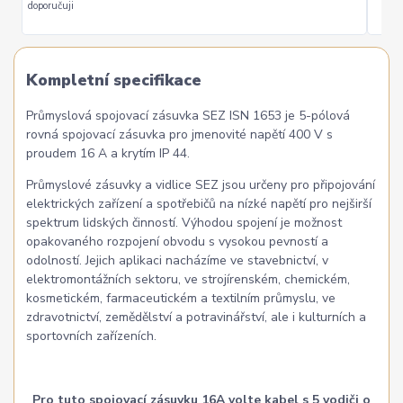
doporučuji
Kompletní specifikace
Průmyslová spojovací zásuvka SEZ ISN 1653 je 5-pólová
rovná spojovací zásuvka pro jmenovité napětí 400 V s
proudem 16 A a krytím IP 44.
Průmyslové zásuvky a vidlice SEZ jsou určeny pro připojování
elektrických zařízení a spotřebičů na nízké napětí pro nejširší
spektrum lidských činností. Výhodou spojení je možnost
opakovaného rozpojení obvodu s vysokou pevností a
odolností. Jejich aplikaci nacházíme ve stavebnictví, v
elektromontážních sektoru, ve strojírenském, chemickém,
kosmetickém, farmaceutickém a textilním průmyslu, ve
zdravotnictví, zemědělství a potravinářství, ale i kulturních a
sportovních zařízeních.
Pro tuto spojovací zásuvku 16A volte kabel s 5 vodiči o