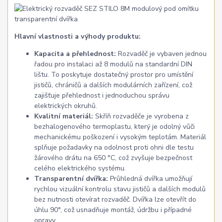
Hlavní vlastnosti a výhody produktu:
Kapacita a přehlednost:
Rozvaděč je vybaven jednou
řadou pro instalaci až 8 modulů na standardní DIN
lištu. To poskytuje dostatečný prostor pro umístění
jističů, chráničů a dalších modulárních zařízení, což
zajišťuje přehlednost i jednoduchou správu
elektrických okruhů.
Kvalitní materiál:
Skříň rozvaděče je vyrobena z
bezhalogenového termoplastu, který je odolný vůči
mechanickému poškození i vysokým teplotám. Materiál
splňuje požadavky na odolnost proti ohni dle testu
žárového drátu na 650 °C, což zvyšuje bezpečnost
celého elektrického systému.
Transparentní dvířka:
Průhledná dvířka umožňují
rychlou vizuální kontrolu stavu jističů a dalších modulů
bez nutnosti otevírat rozvaděč. Dvířka lze otevřít do
úhlu 90°, což usnadňuje montáž, údržbu i případné
opravy.