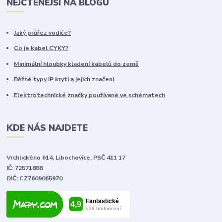
NEJČTENĚJŠÍ NA BLOGU
Jaký průřez vodiče?
Co je kabel CYKY?
Minimální hloubky kladení kabelů do země
Běžné typy IP krytí a jejich značení
Elektrotechnické značky používané ve schématech
KDE NÁS NAJDETE
Vrchlického 614, Libochovice, PSČ 411 17
IČ: 72571888
DIČ: CZ7609065970