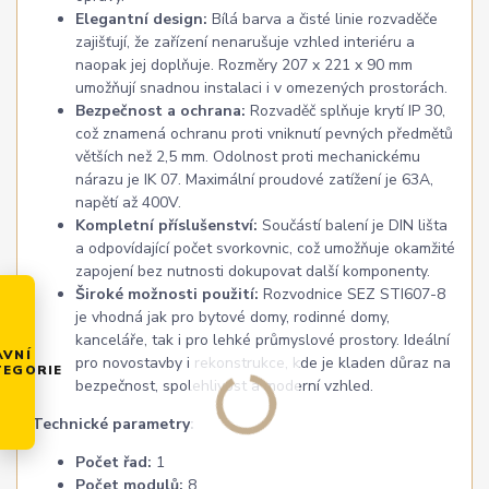
Elegantní design:
Bílá barva a čisté linie rozvaděče
zajišťují, že zařízení nenarušuje vzhled interiéru a
naopak jej doplňuje. Rozměry 207 x 221 x 90 mm
umožňují snadnou instalaci i v omezených prostorách.
Bezpečnost a ochrana:
Rozvaděč splňuje krytí IP 30,
což znamená ochranu proti vniknutí pevných předmětů
větších než 2,5 mm. Odolnost proti mechanickému
nárazu je IK 07. Maximální proudové zatížení je 63A,
napětí až 400V.
Kompletní příslušenství:
Součástí balení je DIN lišta
a odpovídající počet svorkovnic, což umožňuje okamžité
zapojení bez nutnosti dokupovat další komponenty.
Široké možnosti použití:
Rozvodnice SEZ STI607-8
je vhodná jak pro bytové domy, rodinné domy,
kanceláře, tak i pro lehké průmyslové prostory. Ideální
AVNÍ
pro novostavby i rekonstrukce, kde je kladen důraz na
TEGORIE
bezpečnost, spolehlivost a moderní vzhled.
Technické parametry:
Počet řad:
1
Počet modulů:
8