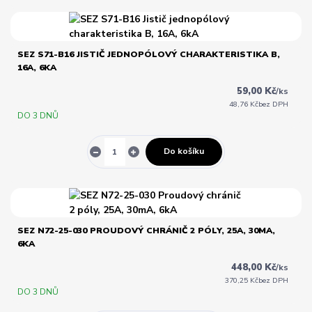
SEZ S71-B16 JISTIČ JEDNOPÓLOVÝ CHARAKTERISTIKA B,
16A, 6KA
59,00 Kč
/
ks
48,76 Kč
bez DPH
DO 3 DNŮ
Do košíku
SEZ N72-25-030 PROUDOVÝ CHRÁNIČ 2 PÓLY, 25A, 30MA,
6KA
448,00 Kč
/
ks
370,25 Kč
bez DPH
DO 3 DNŮ