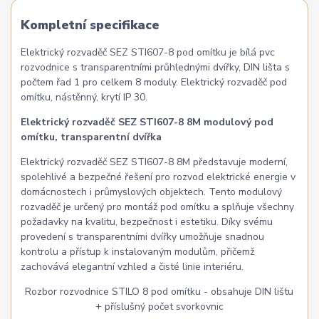
Kompletní specifikace
Elektrický rozvaděč SEZ STI607-8 pod omítku je bílá pvc
rozvodnice s transparentními průhlednými dvířky, DIN lišta s
počtem řad 1 pro celkem 8 moduly. Elektrický rozvaděč pod
omítku, nástěnný, krytí IP 30.
Elektrický rozvaděč SEZ STI607-8 8M modulový pod
omítku, transparentní dvířka
Elektrický rozvaděč SEZ STI607-8 8M představuje moderní,
spolehlivé a bezpečné řešení pro rozvod elektrické energie v
domácnostech i průmyslových objektech. Tento modulový
rozvaděč je určený pro montáž pod omítku a splňuje všechny
požadavky na kvalitu, bezpečnost i estetiku. Díky svému
provedení s transparentními dvířky umožňuje snadnou
kontrolu a přístup k instalovaným modulům, přičemž
zachovává elegantní vzhled a čisté linie interiéru.
Rozbor rozvodnice STILO 8 pod omítku - obsahuje DIN lištu
+ příslušný počet svorkovnic