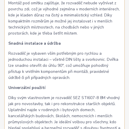
Montáž pod omítku zajišťuje, že rozvaděč nebude vyčnívat z
povrchu zdi, což je výhodné zejména v moderních interiérech,
kde je kladen důraz na čistý a minimalistický vzhled. Díky
kompaktním rozměrům je možné jej instalovat i v menších
technických místnostech, na chodbách nebo v jiných
prostorách, kde je třeba šetřit místem.
Snadná instalace a údržba
Rozvaděč je vybaven vším potřebným pro rychlou a
jednoduchou instalaci – včetně DIN lišty a svorkovnic. Dvířka
lze snadno otevřít do úhlu 90°, což umožňuje pohodlný
přístup k vnitřním komponentům při montáži, pravidelné
údržbě či při případných opravách.
Univerzální použití
Díky svým vlastnostem je rozvaděč SEZ STI607-8 8M vhodný
jak pro novostavby, tak i pro rekonstrukce starších objektů.
Uplatnění najde v rodinných i bytových domech,
kancelářských budovách, školách, nemocnicích i menších
průmyslových objektech. Je ideální volbou pro všechny, kdo
hledají spolehlivý a bezpečný rozvaděč s dlouhou životností a