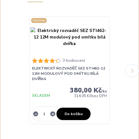
Novinka
Novinka
3 hodnocení
ELEKTRICKÝ ROZVADĚČ SEZ STI462-12
ELEKTRICKÝ 
12M MODULOVÝ POD OMÍTKU BÍLÁ
12M MODULO
DVÍŘKA
TRANSPAREN
380,00 Kč
/
ks
SKLADEM
SKLADEM
314,05 Kč
bez DPH
Do košíku