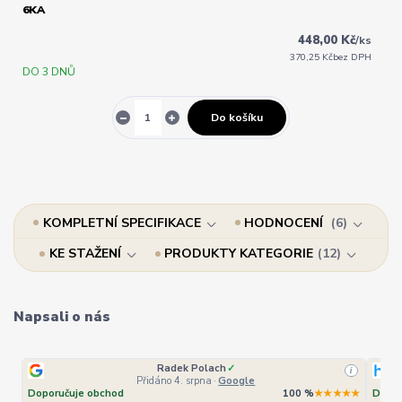
6KA
448,00 Kč
/
ks
370,25 Kč
bez DPH
DO 3 DNŮ
Do košíku
KOMPLETNÍ SPECIFIKACE
HODNOCENÍ
6
KE STAŽENÍ
PRODUKTY KATEGORIE
12
Napsali o nás
Radek Polach
✓
i
Přidáno 4. srpna
·
Google
Doporučuje obchod
100 %
★★★★★
Dopor