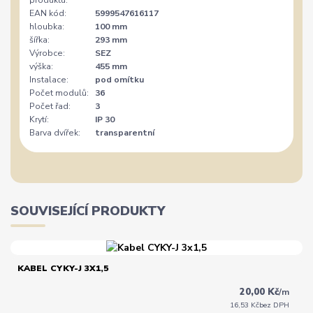
EAN kód:
5999547616117
hloubka:
100 mm
šířka:
293 mm
Výrobce:
SEZ
výška:
455 mm
Instalace:
pod omítku
Počet modulů:
36
Počet řad:
3
Krytí:
IP 30
Barva dvířek:
transparentní
SOUVISEJÍCÍ PRODUKTY
KABEL CYKY-J 3X1,5
20,00 Kč
/
m
16,53 Kč
bez DPH