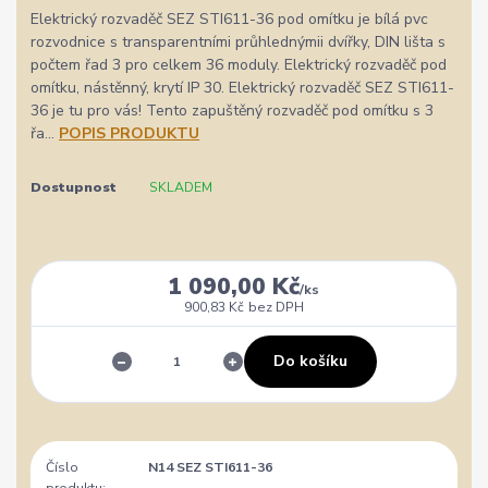
Elektrický rozvaděč SEZ STI611-36 pod omítku je bílá pvc
rozvodnice s transparentními průhlednýmii dvířky, DIN lišta s
počtem řad 3 pro celkem 36 moduly. Elektrický rozvaděč pod
omítku, nástěnný, krytí IP 30. Elektrický rozvaděč SEZ STI611-
36 je tu pro vás! Tento zapuštěný rozvaděč pod omítku s 3
řa...
POPIS PRODUKTU
Dostupnost
SKLADEM
1 090,00 Kč
/
ks
900,83 Kč
bez DPH
Do košíku
Číslo
N14 SEZ STI611-36
produktu: