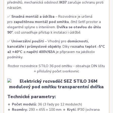
předmětů, mechanická odolnost
IK07
zaručuje ochranu proti
nárazům.
✅
Snadná montáž a údržba
– Rozvodnice je určená
pro
zapuštěnou montáž pod omítku
, čímž šetří prostor a
elegantně splyne s interiérem.
Dvířka se otevřou do úhlu
90°
, což usnadňuje přístup k instalaci i údržbě.
✅
Univerzální použití
– Vhodný pro
domácnosti,
kanceláře i průmyslové objekty
. Díky
rozsahu teplot -5°C
až +40°C
a
napětí 400V/63A
je připraven na jakékoliv
podmínky.
Rozbor rozvodnice STILO 36 pod omítku - obsahuje DIN lištu
+ příslušný počet svorkovnic
Technické parametry:
🔹
Počet modulů:
36 (3 řady po 12 modulech)
🔹
Rozměry:
293 × 455 × 100 mm 🔹
Krytí:
IP30 (ochrana