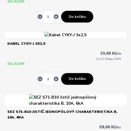
SKLADEM
Do košíku
KABEL CYKY-J 3X2,5
33,00 Kč
/
m
27,27 Kč
bez DPH
SKLADEM
Do košíku
SEZ S71-B10 JISTIČ JEDNOPÓLOVÝ CHARAKTERISTIKA B,
10A, 6KA
59,00 Kč
/
ks