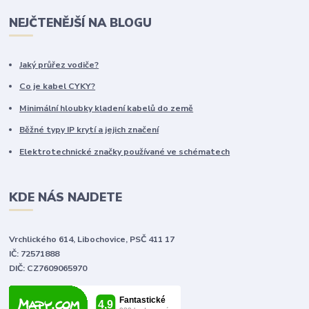
NEJČTENĚJŠÍ NA BLOGU
Jaký průřez vodiče?
Co je kabel CYKY?
Minimální hloubky kladení kabelů do země
Běžné typy IP krytí a jejich značení
Elektrotechnické značky používané ve schématech
KDE NÁS NAJDETE
Vrchlického 614, Libochovice, PSČ 411 17
IČ: 72571888
DIČ: CZ7609065970