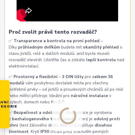
Proč zvolit právě tento rozvaděč?
✅
Transparence a kontrola na první pohled
–
Díky
průhledným dvířkům
budete mít
okamžitý přehled
o
stavu jističů, relé a dalších modulů, aniž byste museli
rozvaděč otevírát. Ušetříte čas a získáte
lepší kontrolu
nad
elektroinstalací.
✅
Prostorný a flexibilní
–
3 DIN lišty
pro
celkem 36
modulů
vám poskytnou dostatek místa pro všechny
potřebné prvky – od jističů a proudových chráničů až po relé
nebo měřicí přístroje. Ideální pro
náročné instalace
v
bytech, domech nebo firmách.
AVNÍ
TEGORIE
✅
Bezpečnost a odolnost
– Rozvodnice je vyrobena
z
bezhalogenového termoplastu
, který je
odolný proti
ohni
(test žárového drátu
650°C
) a zajišťuje
dlouhou
životnost
. Krytí
IP30
chrání před vniknutím pevných