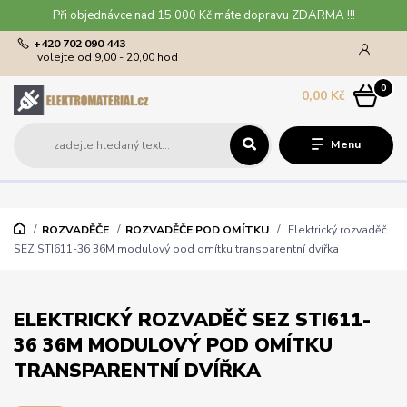
Při objednávce nad 15 000 Kč máte dopravu ZDARMA !!!
+420 702 090 443
volejte od 9,00 - 20,00 hod
0
0,00 Kč
Menu
ROZVADĚČE
ROZVADĚČE POD OMÍTKU
Elektrický rozvaděč
SEZ STI611-36 36M modulový pod omítku transparentní dvířka
ELEKTRICKÝ ROZVADĚČ SEZ STI611-
36 36M MODULOVÝ POD OMÍTKU
TRANSPARENTNÍ DVÍŘKA