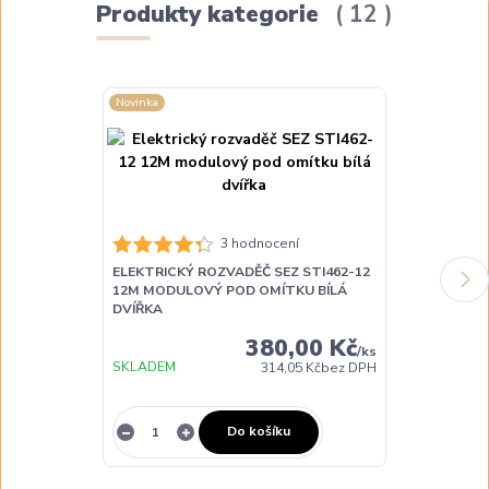
Produkty kategorie
12
Novinka
Novinka
3 hodnocení
ELEKTRICKÝ ROZVADĚČ SEZ STI462-12
ELEKTRICKÝ 
12M MODULOVÝ POD OMÍTKU BÍLÁ
12M MODULO
DVÍŘKA
TRANSPAREN
380,00 Kč
/
ks
SKLADEM
SKLADEM
314,05 Kč
bez DPH
Do košíku