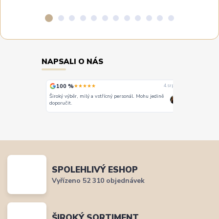
NAPSALI O NÁS
100 %
100 %
★★★★★
★
4. srpna
4. srpna
Široký výběr, milý a vstřícný personál. Mohu jedině
Vše super
doporučit.
SPOLEHLIVÝ ESHOP
Vyřízeno 52 310 objednávek
ŠIROKÝ SORTIMENT