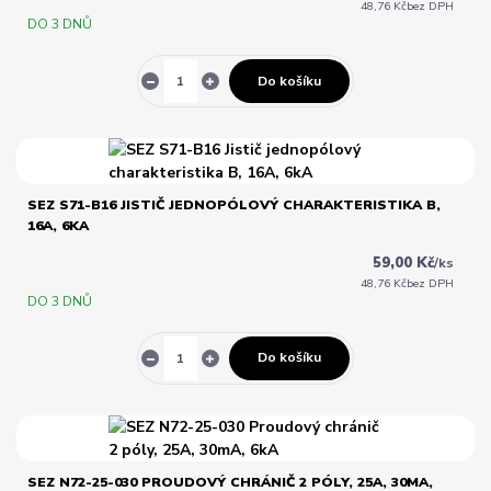
48,76 Kč
bez DPH
DO 3 DNŮ
Do košíku
SEZ S71-B16 JISTIČ JEDNOPÓLOVÝ CHARAKTERISTIKA B,
16A, 6KA
59,00 Kč
/
ks
48,76 Kč
bez DPH
DO 3 DNŮ
Do košíku
SEZ N72-25-030 PROUDOVÝ CHRÁNIČ 2 PÓLY, 25A, 30MA,