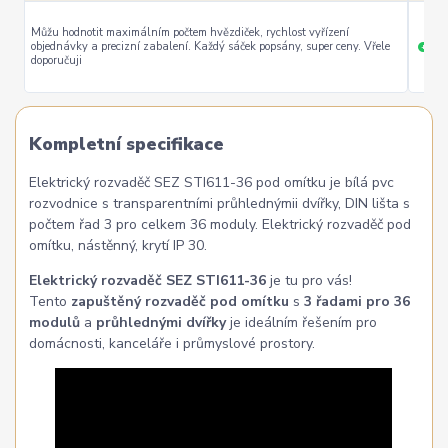
Můžu hodnotit maximálním počtem hvězdiček, rychlost vyřízení
objednávky a precizní zabalení. Každý sáček popsány, super ceny. Vřele
ryc
+
doporučuji
Kompletní specifikace
Elektrický rozvaděč SEZ STI611-36 pod omítku je bílá pvc
rozvodnice s transparentními průhlednýmii dvířky, DIN lišta s
počtem řad 3 pro celkem 36 moduly. Elektrický rozvaděč pod
omítku, nástěnný, krytí IP 30.
Elektrický rozvaděč SEZ STI611-36
je tu pro vás!
Tento
zapuštěný rozvaděč pod omítku
s
3 řadami pro 36
modulů
a
průhlednými dvířky
je ideálním řešením pro
domácnosti, kanceláře i průmyslové prostory.