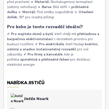
před prachem) 🔹
Materiál:
Bezhalogenový termoplast
(odolný, nehořlavý) 🔹
Barva:
Bílá skříň +
průhledná
dvířka
🔹
Montáž:
Pod omítku (zapuštěná) 🔹
Otevření
dvířek:
90° pro snadný přístup
Pro koho je tento rozvaděč ideální?
✔
Pro majitele domů a bytů
, kteří chtějí mít
přehlednou a
bezpečnou elektroinstalaci
s dostatkem prostoru pro
budoucí rozšíření. ✔
Pro elektrikáře
, kteří hledají
kvalitní,
odolný a snadno instalovatelný rozvaděč
pro své
zákazníky. ✔
Pro firmy a kanceláře
, kde je
potřeba
spolehlivé a přehledné řešení
pro distribuci
elektrické energie.
NABÍDKA JISTIČŮ
Jističe Noark